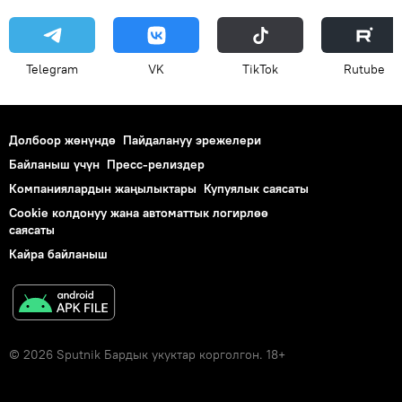
Telegram
VK
ТikТоk
Rutube
Долбоор жөнүндө
Пайдалануу эрежелери
Байланыш үчүн
Пресс-релиздер
Компаниялардын жаңылыктары
Купуялык саясаты
Cookie колдонуу жана автоматтык логирлөө
саясаты
Кайра байланыш
© 2026 Sputnik Бардык укуктар корголгон. 18+