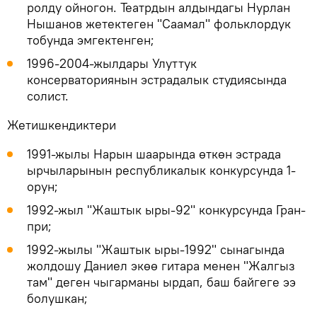
ролду ойногон. Театрдын алдындагы Нурлан
Нышанов жетектеген "Саамал" фольклордук
тобунда эмгектенген;
1996-2004-жылдары Улуттук
консерваториянын эстрадалык студиясында
солист.
Жетишкендиктери
1991-жылы Нарын шаарында өткөн эстрада
ырчыларынын республикалык конкурсунда 1-
орун;
1992-жыл "Жаштык ыры-92" конкурсунда Гран-
при;
1992-жылы "Жаштык ыры-1992" сынагында
жолдошу Даниел экөө гитара менен "Жалгыз
там" деген чыгарманы ырдап, баш байгеге ээ
болушкан;