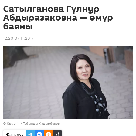
Сатылганова Гүлнур
Абдыразаковна — өмүр
баяны
12:20 07.11.2017
©
Sputnik / Табылды Кадырбеков
Жазылуу