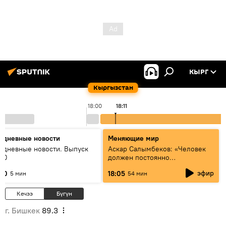
КЫРГ
Кыргызстан
18:00
18:11
едневные новости
Меняющие мир
едневные новости. Выпуск
Аскар Салымбеков: «Человек
:00
должен постоянно
совершенствоваться»
эфир
:00
18:05
5 мин
54 мин
Кечээ
Бүгүн
г. Бишкек
89.3