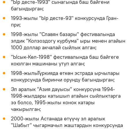
"Ыр десте-1993" сынагында баш байгени
багындырган;
1993-жылы "Ыр десте-93" конкурсунда Гран-
при;
1998-жылы "Славян базары" фестивалында
элдик "Колзоздогу курбума" ыры менен атайын
1000 доллар акчалай сыйлык алган;
"Ысык-Көл-1998" фестивалында баш байгеге
коюлган машинаны утуп алган;
1998-жылыТүркияда өткөн эстрада ырчылары
конкурсунда биринчи орунду багындырган;
Эл аралык "Азия дауысы" конкурсуна 1994-
1998-жылдары катышып атайын сыйлыктарга
ээ болсо, 1995-жылы конок катары
чакырылган;
2000-жылы Астанада өтүүчү эл аралык
"Шабыт" чыгармачыл жаштардын конкурсунда