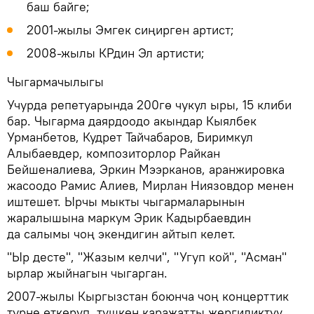
баш байге;
2001-жылы Эмгек сиңирген артист;
2008-жылы КРдин Эл артисти;
Чыгармачылыгы
Учурда репетуарында 200гө чукул ыры, 15 клиби
бар. Чыгарма даярдоодо акындар Кыялбек
Урманбетов, Кудрет Тайчабаров, Биримкул
Алыбаевдер, композиторлор Райкан
Бейшеналиева, Эркин Мээрканов, аранжировка
жасоодо Рамис Алиев, Мирлан Ниязовдор менен
иштешет. Ырчы мыкты чыгармаларынын
жаралышына маркум Эрик Кадырбаевдин
да салымы чоң экендигин айтып келет.
"Ыр десте", "Жазым келчи", "Угуп кой", "Асман"
ырлар жыйнагын чыгарган.
2007-жылы Кыргызстан боюнча чоң концерттик
турне өткөрүп, түшкөн каражатты жергиликтүү