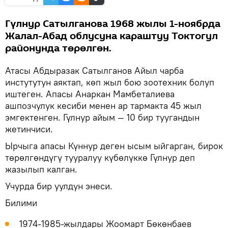
Гүлнур Сатылганова 1968 жылы 1-ноябрда
Жалал-Абад облусуна караштуу Токтогул
районунда төрөлгөн.
Атасы Абдыразак Сатылганов Айыл чарба
инстутутун аяктап, көп жыл бою зоотехник болуп
иштеген. Апасы Анаркан Мамбеталиева
ашпозчулук кесиби менен ар тармакта 45 жыл
эмгектенген. Гүлнур айым — 10 бир туугандын
жетинчиси.
Ырчыга апасы Күннур деген ысым ыйгарган, бирок
төрөлгөндүгү тууралуу күбөлүккө Гүлнур деп
жазылып калган.
Учурда бир уулдун энеси.
Билими
1974-1985-жылдары Жоомарт Бөкөнбаев