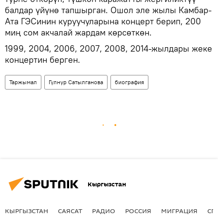
балдар үйүнө тапшырган. Ошол эле жылы Камбар-
Ата ГЭСинин куруучуларына концерт берип, 200
миң сом акчалай жардам көрсөткөн.
1999, 2004, 2006, 2007, 2008, 2014-жылдары жеке
концертин берген.
Таржымал
Гүлнур Сатылганова
биография
Кыргызстан
КЫРГЫЗСТАН
САЯСАТ
РАДИО
РОССИЯ
МИГРАЦИЯ
СП