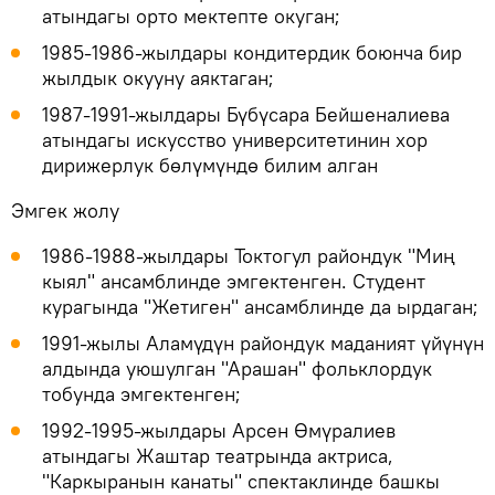
атындагы орто мектепте окуган;
1985-1986-жылдары кондитердик боюнча бир
жылдык окууну аяктаган;
1987-1991-жылдары Бүбүсара Бейшеналиева
атындагы искусство университетинин хор
дирижерлук бөлүмүндө билим алган
Эмгек жолу
1986-1988-жылдары Токтогул райондук "Миң
кыял" ансамблинде эмгектенген. Студент
курагында "Жетиген" ансамблинде да ырдаган;
1991-жылы Аламүдүн райондук маданият үйүнүн
алдында уюшулган "Арашан" фольклордук
тобунда эмгектенген;
1992-1995-жылдары Арсен Өмүралиев
атындагы Жаштар театрында актриса,
"Каркыранын канаты" спектаклинде башкы