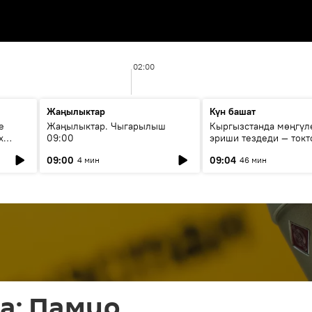
02:00
Жаңылыктар
Күн башат
е
Жаңылыктар. Чыгарылыш
Кыргызстанда мөңгүл
х
09:00
эриши тездеди — токт
мүмкүн эмеспи?
09:00
09:04
4 мин
46 мин
а: Памир