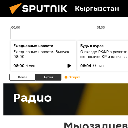
Кыргызстан
00:00
01:00
Ежедневные новости
Будь в курсе
Ежедневные новости. Выпуск
О вкладе РКФР в развити
08:00
экономики КР и ключевы
секторах до 2030 года
08:00
08:04
4 мин
55 мин
Кечээ
Бүгүн
Эфирге
Радио
Мырзалиев