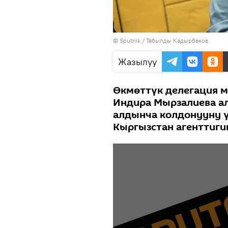
©
Sputnik / Табылды Кадырбеков
Жазылуу
Өкмөттүк делегация м
Индира Мырзалиева а
алдынча колдонууну ү
Кыргызстан агенттиги