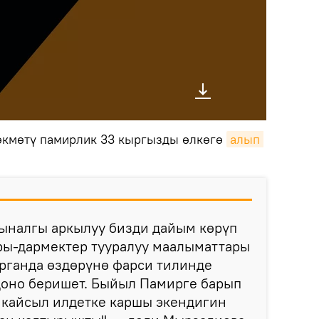
 өкмөтү памирлик 33 кыргызды өлкөгө
алып 
ыналгы аркылуу бизди дайым көрүп
ары-дармектер тууралуу маалыматтары
арганда өздөрүнө фарси тилинде
доно беришет. Быйыл Памирге барып
 кайсыл илдетке каршы экендигин