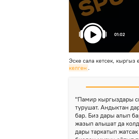
01:02
Эске сала кетсек, кыргыз
келген
.
"Памир кыргыздары с
турушат. Андыктан д
бар. Биз дары алып б
жазып алышат да кол
дары таркатып жатсак