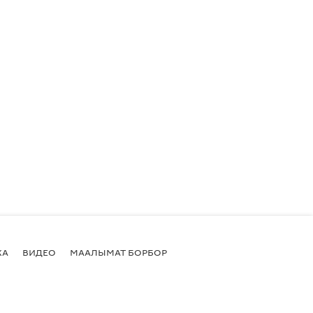
КА
ВИДЕО
МААЛЫМАТ БОРБОР