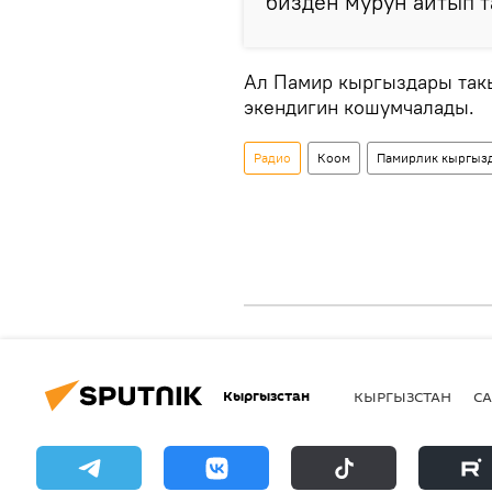
бизден мурун айтып т
Ал Памир кыргыздары такы
экендигин кошумчалады.
Радио
Коом
Памирлик кыргыз
Кыргызстан
КЫРГЫЗСТАН
СА