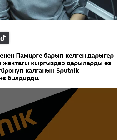
енен Памирге барып келген дарыгер
л жактагы кыргыздар дарыларды өз
йрөнүп калганын Sputnik
не билдирди.