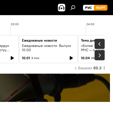
РУС
КЫРГ
03:00
04:00
Ежедневные новости
Тема дня
өрдүн
Ежедневные новости. Выпуск
«Более 1200 сёл в 
отуу
10:00
МЧС — о климате, 
системе оповещен
10:01
10:04
3 мин
49 мин
населения
г. Бишкек
89.3