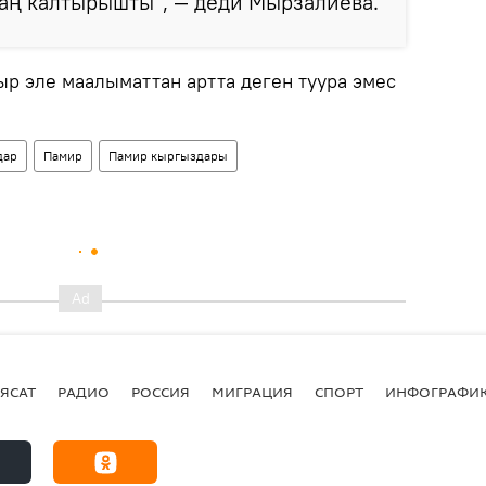
аң калтырышты", — деди Мырзалиева.
р эле маалыматтан артта деген туура эмес
дар
Памир
Памир кыргыздары
ЯСАТ
РАДИО
РОССИЯ
МИГРАЦИЯ
СПОРТ
ИНФОГРАФИ