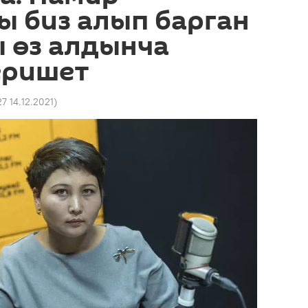
ы биз алып барган
 өз алдынча
еришет
27 14.12.2021
)