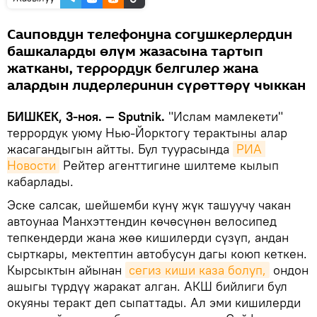
Саиповдун телефонуна согушкерлердин
башкаларды өлүм жазасына тартып
жатканы, террордук белгилер жана
алардын лидерлеринин сүрөттөрү чыккан
БИШКЕК, 3-ноя. — Sputnik.
"Ислам мамлекети"
террордук уюму Нью-Йорктогу терактыны алар
жасагандыгын айтты. Бул туурасында
РИА 
Новости
Рейтер агенттигине шилтеме кылып
кабарлады.
Эске салсак, шейшемби күнү жүк ташуучу чакан
автоунаа Манхэттендин көчөсүнөн велосипед
тепкендерди жана жөө кишилерди сүзүп, андан
сырткары, мектептин автобусун дагы коюп кеткен.
Кырсыктын айынан
сегиз киши каза болуп,
ондон
ашыгы түрдүү жаракат алган. АКШ бийлиги бул
окуяны теракт деп сыпаттады. Ал эми кишилерди