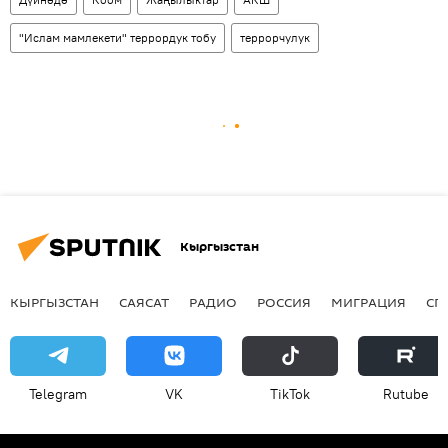
"Ислам мамлекети" террордук тобу
террорчулук
Кыргызстан
КЫРГЫЗСТАН
САЯСАТ
РАДИО
РОССИЯ
МИГРАЦИЯ
СП
Telegram
VK
ТikТоk
Rutube