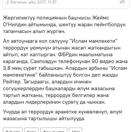
2 Жетинин айы 2017, 11:37
Жергиликтүү полициянын башчысы Жеймс
О'Нилдин айтымында, шектүү жаран пейнтболдун
тапанчасын алып жүргөн.
Ал автоунаага кол салууну "Ислам мамлекети"
террордук уюмунун атынан жасап жаткандыгын
айтып, кат калтырган. ФБРдин маалыматына
караганда, Саиповдун телефонунан 90 видео жана
3,8 миң сүрөт табышкан. Алардын арбыны "Ислам
мамлекетине" байланыштуу болгон деп жазды
Рейтер. Тагыраагы, алардын ичинен
согушкерлердин башкаларды өлүм жазасына
тартып жатканы, террордук белгилер жана
алардын лидерлеринин сүрөтү да чыккан.
Учурда ал террордук аракетке күнөөлөнүп, өлүм
жазасына тартылышы айтылууда.
Дүйнөдө
Коом
Жаңылыктар
АКШ