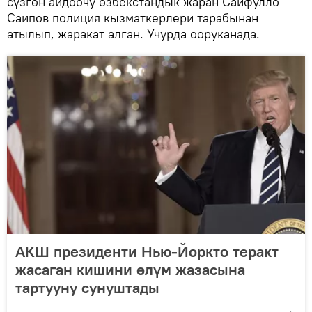
сүзгөн айдоочу өзбекстандык жаран Сайфулло
Саипов полиция кызматкерлери тарабынан
атылып, жаракат алган. Учурда ооруканада.
АКШ президенти Нью-Йоркто теракт
жасаган кишини өлүм жазасына
тартууну сунуштады