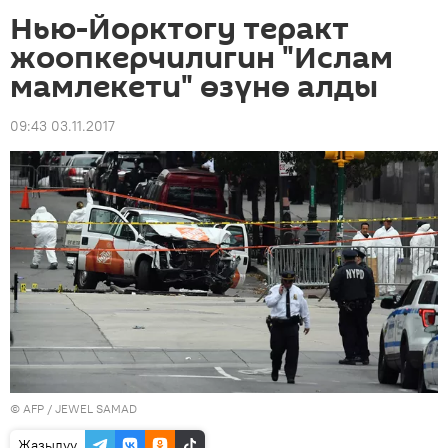
Нью-Йорктогу теракт
жоопкерчилигин "Ислам
мамлекети" өзүнө алды
09:43 03.11.2017
©
AFP
/ JEWEL SAMAD
Жазылуу