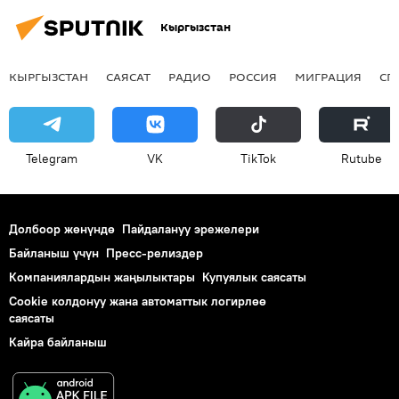
Кыргызстан
КЫРГЫЗСТАН
САЯСАТ
РАДИО
РОССИЯ
МИГРАЦИЯ
СП
Telegram
VK
ТikТоk
Rutube
Долбоор жөнүндө
Пайдалануу эрежелери
Байланыш үчүн
Пресс-релиздер
Компаниялардын жаңылыктары
Купуялык саясаты
Cookie колдонуу жана автоматтык логирлөө
саясаты
Кайра байланыш