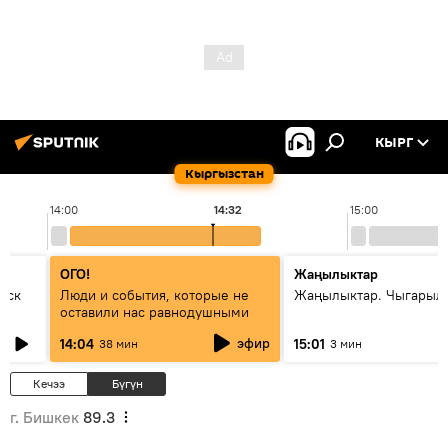
КЫРГ
Кыргызстан
14:00
14:32
15:00
ОГО!
Жаңылыктар
уск
Люди и события, которые не
Жаңылыктар. Чыгарыл
оставили нас равнодушными
эфир
14:04
15:01
38 мин
3 мин
Кечээ
Бүгүн
г. Бишкек
89.3