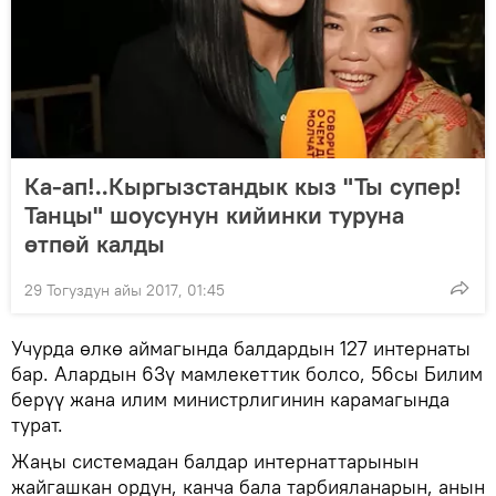
Ка-ап!..Кыргызстандык кыз "Ты супер!
Танцы" шоусунун кийинки туруна
өтпөй калды
29 Тогуздун айы 2017, 01:45
Учурда өлкө аймагында балдардын 127 интернаты
бар. Алардын 63ү мамлекеттик болсо, 56сы Билим
берүү жана илим министрлигинин карамагында
турат.
Жаңы системадан балдар интернаттарынын
жайгашкан ордун, канча бала тарбияланарын, анын