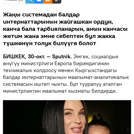
Жаңы системадан балдар
интернаттарынын жайгашкан ордун,
канча бала тарбияланарын, анын канчасы
жетим жана эмне себептен бул жакка
түшкөнүн толук билүүгө болот
БИШКЕК, 30-окт. — Sputnik.
Эмгек, социалдык
өнүгүү министрлиги Европа биримдигинин
техникалык колдоосу менен Кыргызстандагы
балдар интернаттарынын маалымат-аналитикалык
системасын иштеп чыкты. Бул тууралуу аталган
министрликтин маалымат кызматы билдирди.