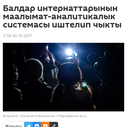
Балдар интернаттарынын
маалымат-аналитикалык
системасы иштелип чыкты
11:59 30.10.2017
©
Sputnik
/ Евгения Новоженина
/
Медиабанкка өтүү
Жазылуу