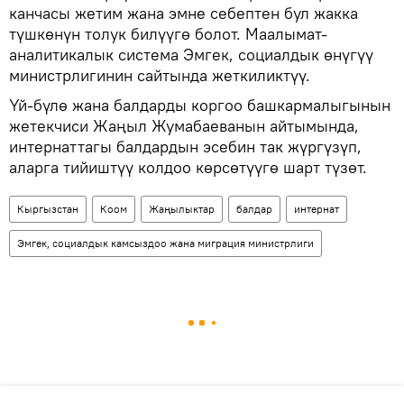
канчасы жетим жана эмне себептен бул жакка
түшкөнүн толук билүүгө болот. Маалымат-
аналитикалык система Эмгек, социалдык өнүгүү
министрлигинин сайтында жеткиликтүү.
Үй-бүлө жана балдарды коргоо башкармалыгынын
жетекчиси Жаңыл Жумабаеванын айтымында,
интернаттагы балдардын эсебин так жүргүзүп,
аларга тийиштүү колдоо көрсөтүүгө шарт түзөт.
Кыргызстан
Коом
Жаңылыктар
балдар
интернат
Эмгек, социалдык камсыздоо жана миграция министрлиги