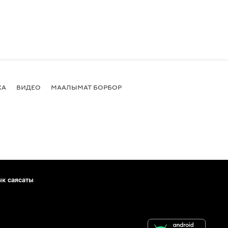
КА
ВИДЕО
МААЛЫМАТ БОРБОР
ык саясаты