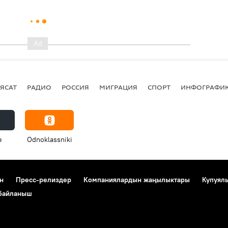
ЯСАТ
РАДИО
РОССИЯ
МИГРАЦИЯ
СПОРТ
ИНФОГРАФИ
e
Odnoklassniki
н
Пресс-релиздер
Компаниялардын жаңылыктары
Купуял
 байланыш