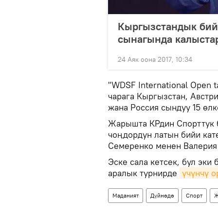
Кыргызстандык бийч
сынагында калыста
24 Аяк оона 2017, 10:34
"WDSF International Open ta
чарага Кыргызстан, Австри
жана Россия сындуу 15 өл
Жарышта КРдин Спорттук 
чоңдордун латын бийи кат
Семеренко менен Валерия 
Эске сала кетсек, бул эки
аралык турнирде
үчүнчү 
Маданият
Дүйнөдө
Спорт
Ж