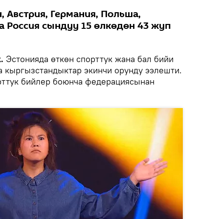
 Австрия, Германия, Польша,
а Россия сындуу 15 өлкөдөн 43 жуп
.
Эстонияда өткөн спорттук жана бал бийи
 кыргызстандыктар экинчи орунду ээлешти.
рттук бийлер боюнча федерациясынан