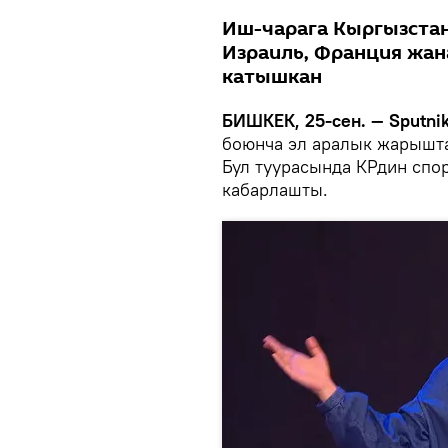
Иш-чарага Кыргызстан,
Израиль, Франция жан
катышкан
БИШКЕК, 25-сен. — Sputnik
боюнча эл аралык жарышта
Бул туурасында КРдин спо
кабарлашты.