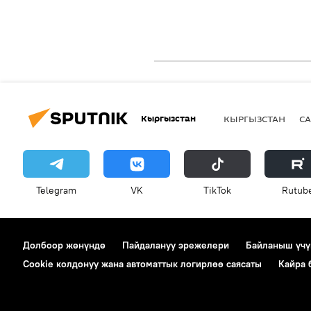
Кыргызстан
КЫРГЫЗСТАН
СА
Telegram
VK
ТikТоk
Rutub
Долбоор жөнүндө
Пайдалануу эрежелери
Байланыш үчү
Cookie колдонуу жана автоматтык логирлөө саясаты
Кайра