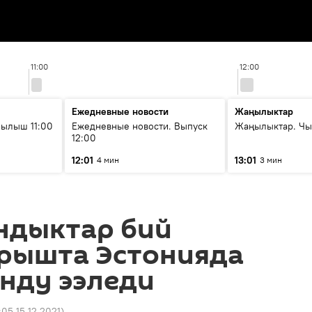
11:00
12:00
Ежедневные новости
Жаңылыктар
ылыш 11:00
Ежедневные новости. Выпуск
Жаңылыктар. Чы
12:00
12:01
13:01
4 мин
3 мин
ндыктар бий
рышта Эстонияда
нду ээледи
:05 15.12.2021
)