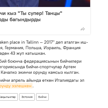
и кыз "Ты супер! Танцы"
рды багындырды
ken place in Tallinn — 2017" деп аталган иш-
я, Германия, Польша, Израиль, Франция
көдөн 43 жуп катышкан.
бий боюнча федерациясынын бийчилери
егориясында бийчи-спортчулар Артем
Качалко экинчи орунду камсыз кылган.
 бийчи апрель айында өткөн Италиядагы эл
орунду ээлешкен
.
аңылыктар
Эстония
бийчи