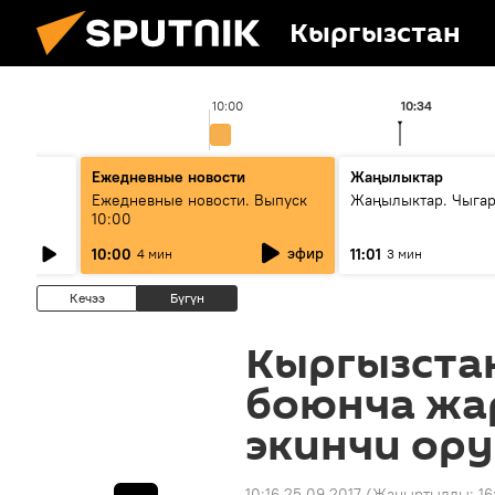
Кыргызстан
10:00
10:34
Ежедневные новости
Жаңылыктар
лыш
Ежедневные новости. Выпуск
Жаңылыктар. Чыгар
10:00
эфир
10:00
11:01
4 мин
3 мин
Кечээ
Бүгүн
Кыргызста
боюнча жа
экинчи ору
10:16 25.09.2017
(Жаңыртылды:
16