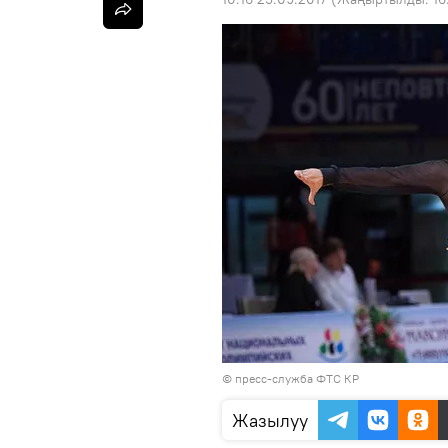
© пресс-служба ФТС КР
Жазылуу