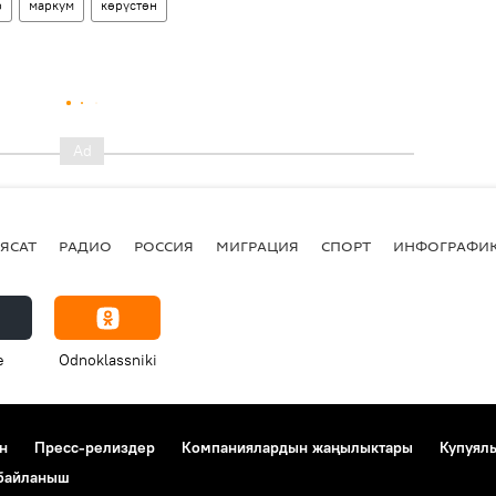
р
маркум
көрүстөн
ЯСАТ
РАДИО
РОССИЯ
МИГРАЦИЯ
СПОРТ
ИНФОГРАФИ
e
Odnoklassniki
н
Пресс-релиздер
Компаниялардын жаңылыктары
Купуял
 байланыш