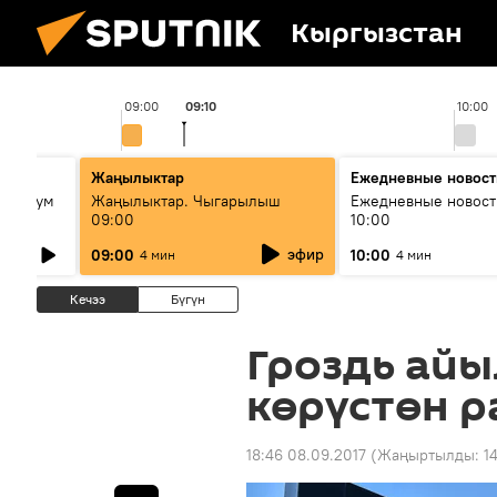
Кыргызстан
09:00
09:10
10:00
ько
Жаңылыктар
Ежедневные новост
кий бум
Жаңылыктар. Чыгарылыш
Ежедневные новост
09:00
10:00
му и как
эфир
09:00
10:00
4 мин
4 мин
Кечээ
Бүгүн
Гроздь ай
көрүстөн 
18:46 08.09.2017
(Жаңыртылды:
1