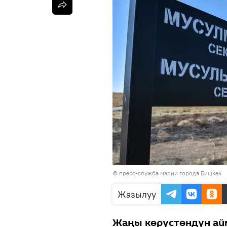
©
пресс-служба мэрии города Бишкек
Жазылуу
Жаңы көрүстөндүн айм