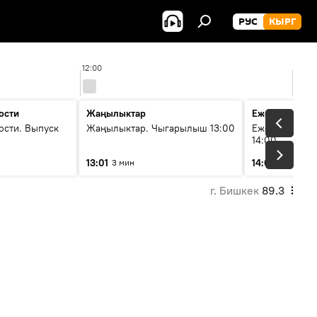
РУС
КЫРГ
12:00
13:00
ости
Жаңылыктар
Ежедневные 
ости. Выпуск
Жаңылыктар. Чыгарылыш 13:00
Ежедневные н
14:00
13:01
14:01
3 мин
3 мин
г. Бишкек
89.3