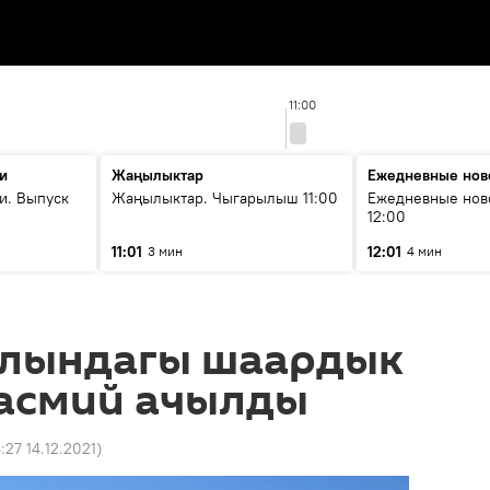
11:00
и
Жаңылыктар
Ежедневные нов
и. Выпуск
Жаңылыктар. Чыгарылыш 11:00
Ежедневные нов
12:00
11:01
12:01
3 мин
4 мин
ылындагы шаардык
расмий ачылды
4:27 14.12.2021
)