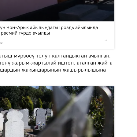
2
/5
ун Чоң-Арык айылындагы Гроздь айылында
 расмий түрдө ачылды
ек
©
пресс-
батыш мүрзөсү толуп калгандыктан ачылган.
төнү жарым-жартылай иштеп, аталган жайга
кумдардын жакындарынын жашырылышына