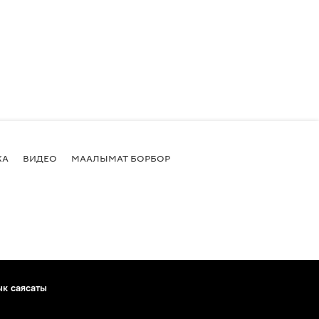
КА
ВИДЕО
МААЛЫМАТ БОРБОР
ык саясаты