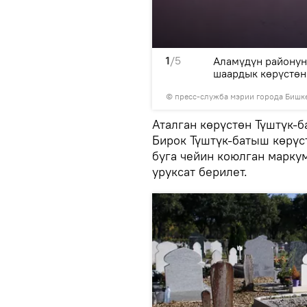
1
/5
ай да курулган.
Аламүдүн районун
шаардык көрүстөн
©
пресс-служба мэрии города Бишк
Аталган көрүстөн Түштүк-
Бирок Түштүк-батыш көрүс
буга чейин коюлган мар
уруксат берилет.