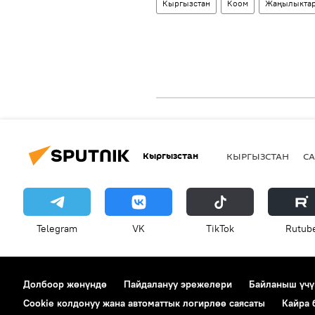
Кыргызстан
Коом
Жаңылыкта
Кыргызстан
КЫРГЫЗСТАН
СА
Telegram
VK
ТikТоk
Rutub
Долбоор жөнүндө
Пайдалануу эрежелери
Байланыш үчү
Cookie колдонуу жана автоматтык логирлөө саясаты
Кайра