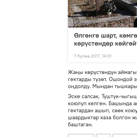
Өлгөнгө шарт, көмг
көрүстөндөр көйгөй
7 Кулжа 2017, 14:01
Жаңы көрүстөндүн аймагы 
гектарды түзөт. Ошондой э
оңдолду. Мындан тышкары,
Эске салсак, Түштүк-чыгы
коюлуп келген. Башында а
гектардан ашып, сөөк коюу
шаардыктар каза болгон ж
баштаган.