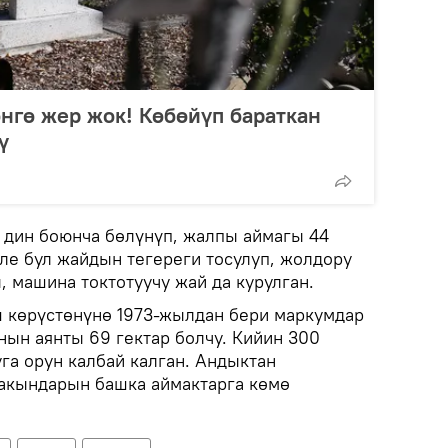
өнгө жер жок! Көбөйүп бараткан
ү
дин боюнча бөлүнүп, жалпы аймагы 44
ле бул жайдын тегереги тосулуп, жолдору
 машина токтотуучу жай да курулган.
ш көрүстөнүнө 1973-жылдан бери маркумдар
нын аянты 69 гектар болчу. Кийин 300
га орун калбай калган. Андыктан
акындарын башка аймактарга көмө