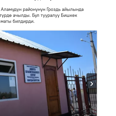
Аламүдүн районунун Гроздь айылында
түрдө ачылды. Бул тууралуу Бишкек
маты билдирди.