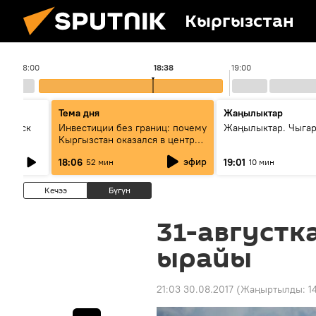
Кыргызстан
18:00
18:38
19:00
Тема дня
Жаңылыктар
Выпуск
Инвестиции без границ: почему
Жаңылыктар. Чыга
Кыргызстан оказался в центре
внимания бизнеса
эфир
18:06
19:01
52 мин
10 мин
Кечээ
Бүгүн
31-августк
ырайы
21:03 30.08.2017
(Жаңыртылды:
1