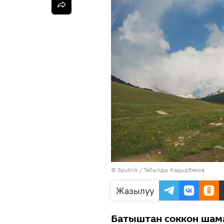
©
Sputnik / Табылды Кадырбеков
Жазылуу
Батыштан соккон шам