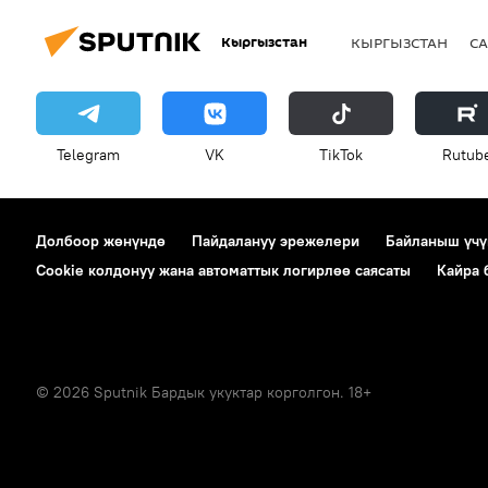
Кыргызстан
КЫРГЫЗСТАН
СА
Telegram
VK
ТikТоk
Rutub
Долбоор жөнүндө
Пайдалануу эрежелери
Байланыш үчү
Cookie колдонуу жана автоматтык логирлөө саясаты
Кайра
© 2026 Sputnik Бардык укуктар корголгон. 18+