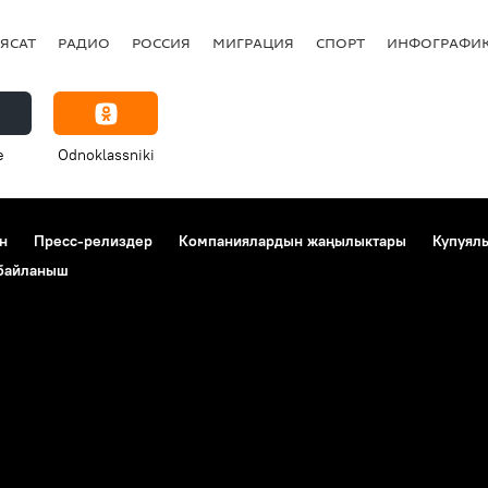
ЯСАТ
РАДИО
РОССИЯ
МИГРАЦИЯ
СПОРТ
ИНФОГРАФИ
e
Odnoklassniki
н
Пресс-релиздер
Компаниялардын жаңылыктары
Купуял
 байланыш