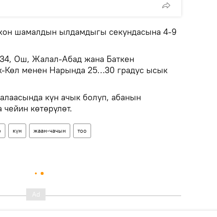
ккон шамалдын ылдамдыгы секундасына 4-9
 34, Ош, Жалал-Абад жана Баткен
к-Көл менен Нарында 25…30 градус ысык
лаасында күн ачык болуп, абанын
 чейин көтөрүлөт.
р
күн
жаан-чачын
тоо