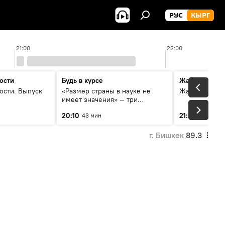
РУС
КЫРГ
21:00
22:00
ости
Будь в курсе
Жаңылыктар
ости. Выпуск
«Размер страны в науке не
Жаңылыктар.
имеет значения» — три
эксперта о сотрудничестве
20:10
21:01
43 мин
3 мин
России и Кыргызстана в
образовании и исследованиях
г. Бишкек
89.3