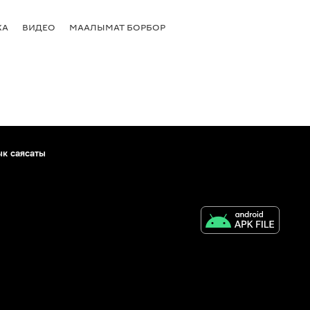
КА
ВИДЕО
МААЛЫМАТ БОРБОР
ык саясаты