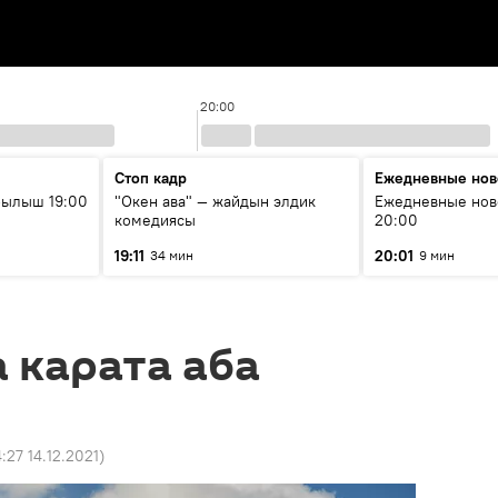
20:00
Стоп кадр
Ежедневные нов
рылыш 19:00
"Окен ава" — жайдын элдик
Ежедневные нов
комедиясы
20:00
19:11
20:01
34 мин
9 мин
а карата аба
4:27 14.12.2021
)