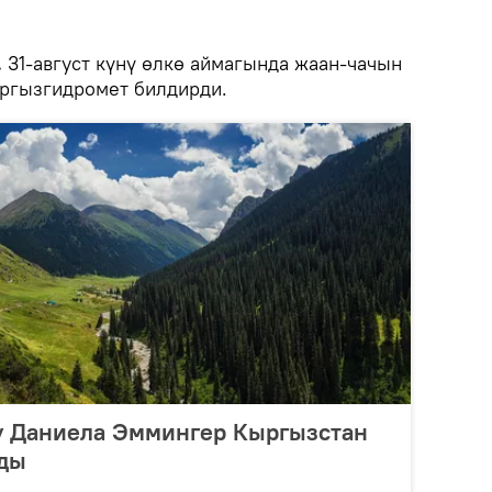
.
31-август күнү өлкө аймагында жаан-чачын
ыргызгидромет билдирди.
у Даниела Эммингер Кыргызстан
зды