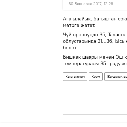
30 Баш оона 2017, 12:29
Ага ылайык, батыштан со
метрге жетет.
Чүй өрөөнүндө 35, Таласта
облустарында 31…36, Ысы
болот.
Бишкек шаары менен Ош ка
температурасы 35 градуска
Кыргызстан
Коом
Жаңылыкта