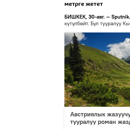
метрге жетет
БИШКЕК, 30-авг. — Sputnik
күтүлбөйт. Бул тууралуу К
Австриялык жазууч
тууралуу роман жа