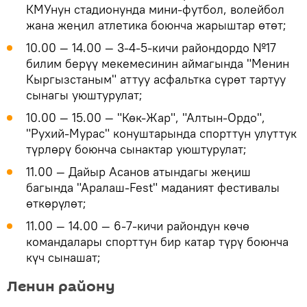
КМУнун стадионунда мини-футбол, волейбол
жана жеңил атлетика боюнча жарыштар өтөт;
10.00 — 14.00 — 3-4-5-кичи райондордо №17
билим берүү мекемесинин аймагында "Менин
Кыргызстаным" аттуу асфальтка сүрөт тартуу
сынагы уюштурулат;
10.00 — 15.00 — "Көк-Жар", "Алтын-Ордо",
"Рухий-Мурас" конуштарында спорттун улуттук
түрлөрү боюнча сынактар уюштурулат;
11.00 — Дайыр Асанов атындагы жеңиш
багында "Аралаш-Fest" маданият фестивалы
өткөрүлөт;
11.00 — 14.00 — 6-7-кичи райондун көчө
командалары спорттун бир катар түрү боюнча
күч сынашат;
Ленин району