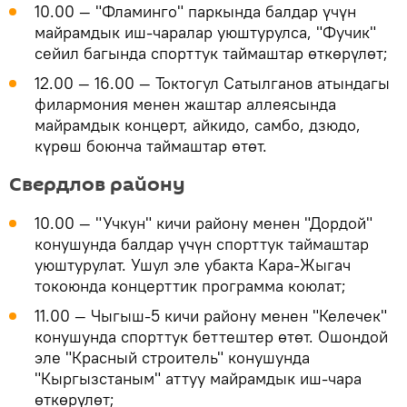
10.00 — "Фламинго" паркында балдар үчүн
майрамдык иш-чаралар уюштурулса, "Фучик"
сейил багында спорттук таймаштар өткөрүлөт;
12.00 — 16.00 — Токтогул Сатылганов атындагы
филармония менен жаштар аллеясында
майрамдык концерт, айкидо, самбо, дзюдо,
күрөш боюнча таймаштар өтөт.
Свердлов району
10.00 — "Учкун" кичи району менен "Дордой"
конушунда балдар үчүн спорттук таймаштар
уюштурулат. Ушул эле убакта Кара-Жыгач
токоюнда концерттик программа коюлат;
11.00 — Чыгыш-5 кичи району менен "Келечек"
конушунда спорттук беттештер өтөт. Ошондой
эле "Красный строитель" конушунда
"Кыргызстаным" аттуу майрамдык иш-чара
өткөрүлөт;