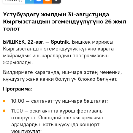
Үстүбүздөгү жылдын 31-августунда
Кыргызстандын эгемендүүлүгүнө 26 жыл
толот
БИШКЕК, 22-авг. — Sputnik.
Бишкек мэриясы
Кыргызстандын эгемендүүлүк күнүнө карата
майрамдык иш-чаралардын программасын
жарыялады.
Билдирмеге караганда, иш-чара эртең мененки,
күндүзгү жана кечки болуп үч блокко бөлүнөт.
Программа:
10.00 — салтанаттуу иш-чара башталат;
11.00 — эски аянтта күрөш фестивалы
өткөрүлөт. Ошондой эле чыгармачыл
адамдардын катышуусунда концерт
уюштурулат;