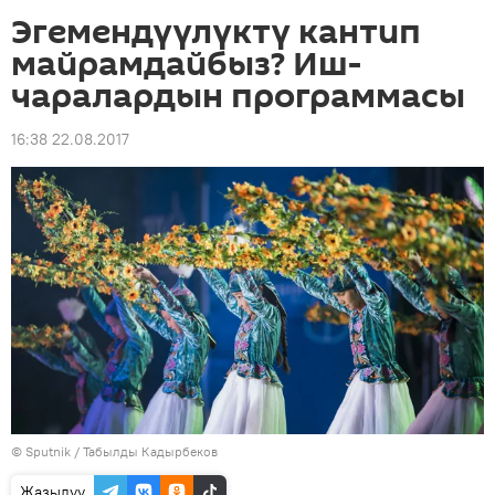
Эгемендүүлүктү кантип
майрамдайбыз? Иш-
чаралардын программасы
16:38 22.08.2017
©
Sputnik / Табылды Кадырбеков
Жазылуу