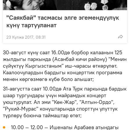
"Саякбай" тасмасы элге эгемендүүлүк
күнү тартууланат
23 Кулжа 2017, 08:31
30-август күнү саат 16.00дө борбор калаанын 125
жылдыгы паркында (Асанбай кичи району) "Менин
сүйүктүү Кыргызстаным" иш-чарасы өткөрүлөт.
Каалоочулардын бардыгы концерттик программа
менен көргөзмөгө күбө боло алышат;
31-августта саат 10.00дө Ата Түрк паркында бардык
шаар тургундары үчүн майрамдык концерт
уюштурулат. Ал эми "Көк-Жар", "Алтын-Ордо",
"Рухий-Мурас" конуштарында спорттун улуттук
түрлөрү боюнча таймаштар өтөт;
10.00 — 12.00 — Ишеналы Арабаев атындагы