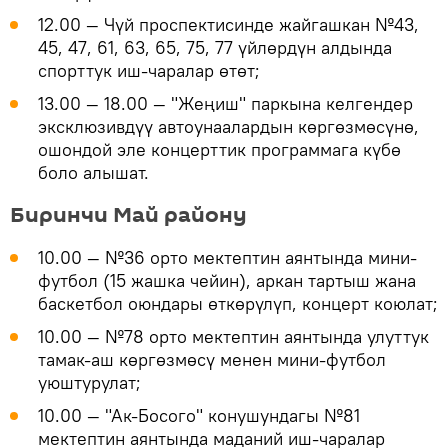
12.00 — Чүй проспектисинде жайгашкан №43,
45, 47, 61, 63, 65, 75, 77 үйлөрдүн алдында
спорттук иш-чаралар өтөт;
13.00 — 18.00 — "Жеңиш" паркына келгендер
эксклюзивдүү автоунаалардын көргөзмөсүнө,
ошондой эле концерттик программага күбө
боло алышат.
Биринчи Май району
10.00 — №36 орто мектептин аянтында мини-
футбол (15 жашка чейин), аркан тартыш жана
баскетбол оюндары өткөрүлүп, концерт коюлат;
10.00 — №78 орто мектептин аянтында улуттук
тамак-аш көргөзмөсү менен мини-футбол
уюштурулат;
10.00 — "Ак-Босого" конушундагы №81
мектептин аянтында маданий иш-чаралар