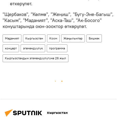
өткөрүлөт.
"Щербаков", "Көлмө", "Жеңиш", "Бугу-Эне-Багыш",
"Касым", "Маданият", "Аска-Таш", "Ак-Босого"
конуштарында оюн-зооктор өткөрүлөт.
Маданият
Кыргызстан
Коом
Жаңылыктар
Бишкек
концерт
эгемендүүлүк
программа
Кыргызстандын эгемендүүлүгүнө 26 жыл
Кыргызстан