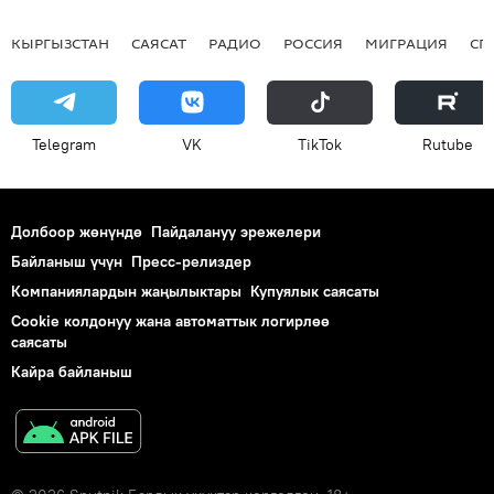
КЫРГЫЗСТАН
САЯСАТ
РАДИО
РОССИЯ
МИГРАЦИЯ
СП
Telegram
VK
ТikТоk
Rutube
Долбоор жөнүндө
Пайдалануу эрежелери
Байланыш үчүн
Пресс-релиздер
Компаниялардын жаңылыктары
Купуялык саясаты
Cookie колдонуу жана автоматтык логирлөө
саясаты
Кайра байланыш