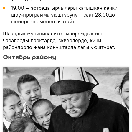
19.00 — эстрада ырчылары катышкан кечки
шоу-программа уюштурулуп, саат 23.00дө
фейерверк менен аяктайт.
Шаардык муниципалитет майрамдык иш-
чараларды парктарда, скверлерде, кичи
райондордо жана конуштарда дагы уюштурат.
Октябрь району