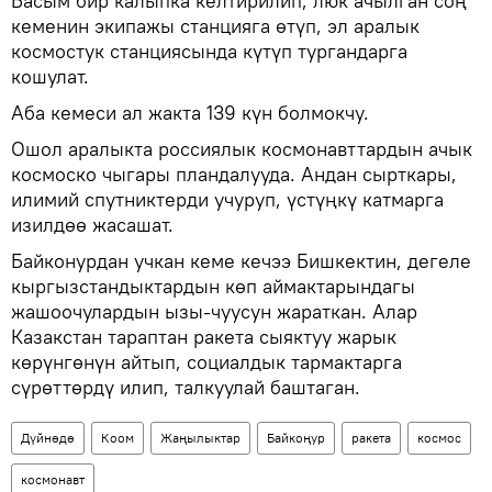
Басым бир калыпка келтирилип, люк ачылган соң
кеменин экипажы станцияга өтүп, эл аралык
космостук станциясында күтүп тургандарга
кошулат.
Аба кемеси ал жакта 139 күн болмокчу.
Ошол аралыкта россиялык космонавттардын ачык
космоско чыгары пландалууда. Андан сырткары,
илимий спутниктерди учуруп, үстүңкү катмарга
изилдөө жасашат.
Байконурдан учкан кеме кечээ Бишкектин, дегеле
кыргызстандыктардын көп аймактарындагы
жашоочулардын ызы-чуусун жараткан. Алар
Казакстан тараптан ракета сыяктуу жарык
көрүнгөнүн айтып, социалдык тармактарга
сүрөттөрдү илип, талкуулай баштаган.
Дүйнөдө
Коом
Жаңылыктар
Байкоңур
ракета
космос
космонавт