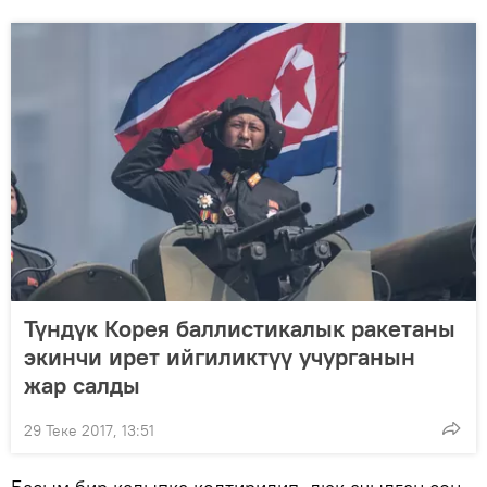
Түндүк Корея баллистикалык ракетаны
экинчи ирет ийгиликтүү учурганын
жар салды
29 Теке 2017, 13:51