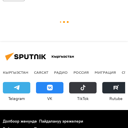
Кыргызстан
КЫРГЫЗСТАН
САЯСАТ
РАДИО
РОССИЯ
МИГРАЦИЯ
СП
Telegram
VK
ТikТоk
Rutube
Долбоор жөнүндө
Пайдалануу эрежелери