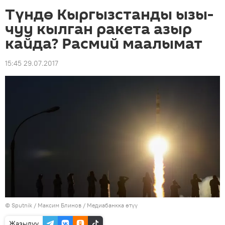
Түндө Кыргызстанды ызы-
чуу кылган ракета азыр
кайда? Расмий маалымат
15:45 29.07.2017
©
Sputnik
/ Максим Блинов
/
Медиабанкка өтүү
Жазылуу