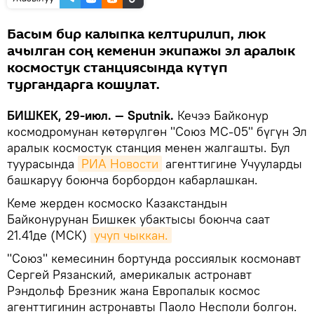
Басым бир калыпка келтирилип, люк
ачылган соң кеменин экипажы эл аралык
космостук станциясында күтүп
тургандарга кошулат.
БИШКЕК, 29-июл. — Sputnik.
Кечээ Байконур
космодромунан көтөрүлгөн "Союз МС-05" бүгүн Эл
аралык космостук станция менен жалгашты. Бул
туурасында
РИА Новости
агенттигине Учууларды
башкаруу боюнча борбордон кабарлашкан.
Кеме жерден космоско Казакстандын
Байконурунан Бишкек убактысы боюнча саат
21.41де (МСК)
учуп чыккан.
"Союз" кемесинин бортунда россиялык космонавт
Сергей Рязанский, америкалык астронавт
Рэндольф Брезник жана Европалык космос
агенттигинин астронавты Паоло Несполи болгон.