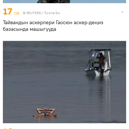
17
/18
©
REUTERS
/ Tyrone Siu
Тайвандын аскерлери Гаосюн аскер-деңиз
базасында машыгууда