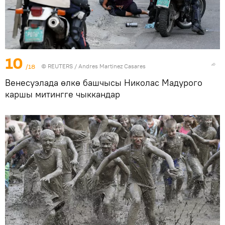
10
/18
©
REUTERS
/ Andres Martinez Casares
Венесуэлада өлкө башчысы Николас Мадурого
каршы митингге чыккандар