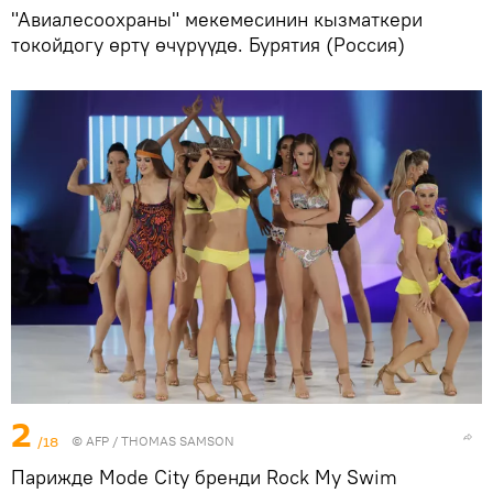
"Авиалесоохраны" мекемесинин кызматкери
токойдогу өртү өчүрүүдө. Бурятия (Россия)
2
/18
©
AFP
/ THOMAS SAMSON
Парижде Mode City бренди Rock My Swim