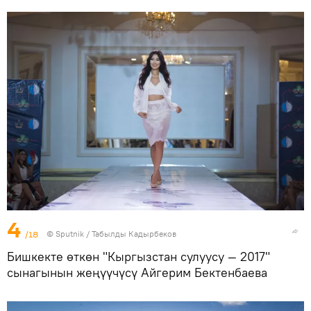
4
/18
©
Sputnik / Табылды Кадырбеков
Бишкекте өткөн "Кыргызстан сулуусу — 2017"
сынагынын жеңүүчүсү Айгерим Бектенбаева