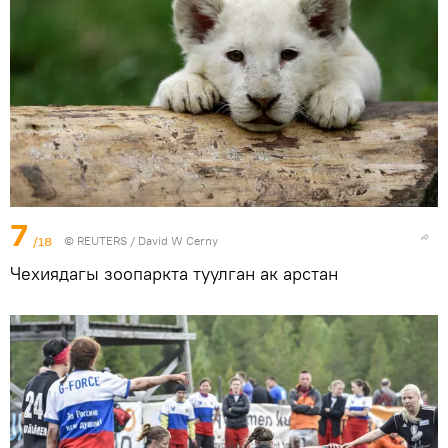
7
/18
©
REUTERS
/ David W Cerny
Чехиядагы зоопаркта туулган ак арстан