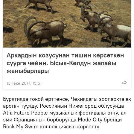
Аркардын козусунан тишин көрсөткөн
суурга чейин. Ысык-Көлдүн жапайы
жаныбарлары
13 Теке 2017, 15:51
Бурятияда токой өрттөнсө, Чехиядагы зоопаркта ак
арстан туулду. Россиянын Нижегород облусунда
Alfa Future People музыкалык фестивалы өттү, ал
эми Франциянын борборунда Mode City бренди
Rock My Swim коллекциясын көрсөттү.