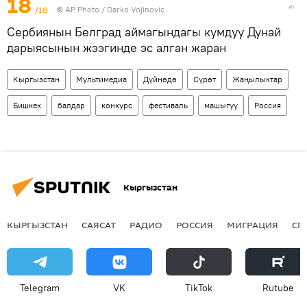
18
/18
©
AP Photo
/ Darko Vojinovic
Сербиянын Белград аймагындагы кумдуу Дунай
дарыясынын жээгинде эс алган жаран
Кыргызстан
Мультимедиа
Дүйнөдө
Сүрөт
Жаңылыктар
Бишкек
балдар
конкурс
фестиваль
машыгуу
Россия
Кыргызстан
КЫРГЫЗСТАН
САЯСАТ
РАДИО
РОССИЯ
МИГРАЦИЯ
СП
Telegram
VK
ТikТоk
Rutube