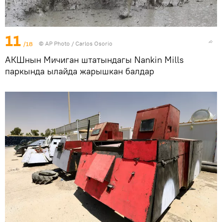
11
/18
©
AP Photo
/ Carlos Osorio
АКШнын Мичиган штатындагы Nankin Mills
паркында ылайда жарышкан балдар