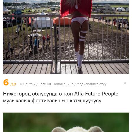
6
/18
©
Sputnik
/ Евгения Новоженина
/
Медиабанкка өтүү
Нижегород облусунда өткөн Alfa Future People
музыкалык фестивалынын катышуучусу