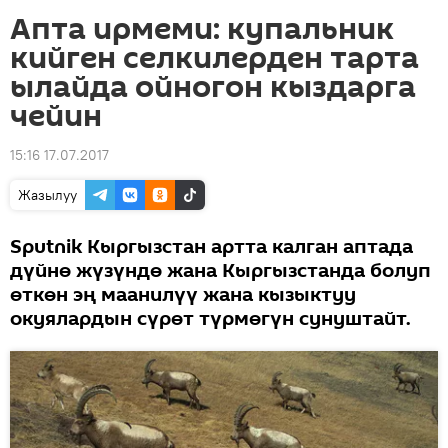
Апта ирмеми: купальник
кийген селкилерден тарта
ылайда ойногон кыздарга
чейин
15:16 17.07.2017
Жазылуу
Sputnik Кыргызстан артта калган аптада
дүйнө жүзүндө жана Кыргызстанда болуп
өткөн эң маанилүү жана кызыктуу
окуялардын сүрөт түрмөгүн сунуштайт.