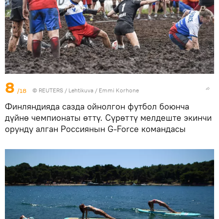
8
/18
©
REUTERS
/ Lehtikuva / Emmi Korhone
Финляндияда сазда ойнолгон футбол боюнча
дүйнө чемпионаты өттү. Сүрөттү мелдеште экинчи
орунду алган Россиянын G-Force командасы