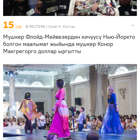
15
/18
©
REUTERS
/ Noah K. Murray
Мушкер Флойд-Мейвезердин кичүүсү Нью-Йоркто
болгон маалымат жыйында мушкер Конор
Макгрегорго доллар ыргытты