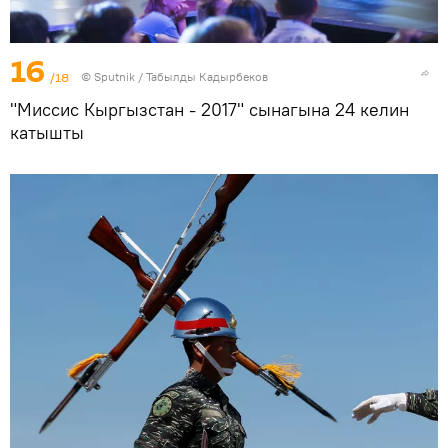
16
/18
©
Sputnik / Табылды Кадырбеков
"Миссис Кыргызстан - 2017" сынагына 24 келин
катышты