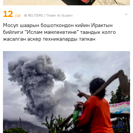
12
/18
©
REUTERS
/ Thaier Al-Sudani
Мосул шаарын бошоткондон кийин Ирактын
бийлиги "Ислам мамлекетине" таандык колго
жасалган аскер техникаларды тапкан