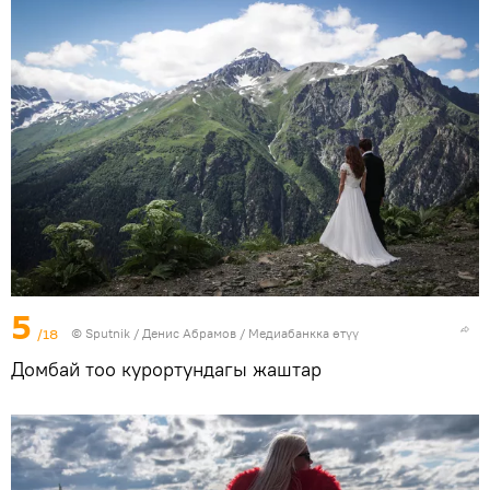
5
/18
©
Sputnik
/ Денис Абрамов
/
Медиабанкка өтүү
Домбай тоо курортундагы жаштар