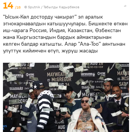
14
/18
©
Sputnik / Табылды Кадырбеков
"Ысык-Көл досторду чакырат" эл аралык
этнокарнавалдын катышуучулары. Бишкекте өткөн
иш-чарага Россия, Индия, Казакстан, Өзбекстан
жана Кыргызстандын бардык аймактарынан
келген балдар катышты. Алар "Ала-Тоо" аянтынан
улуттук кийимчен өтүп, жүрүш жасады