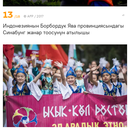
13
/18
©
AFP
/ 2017
Индонезиянын Борбордук Ява провинциясындагы
Синабунг жанар тоосунун атылышы