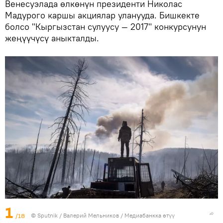
Венесуэлада өлкөнүн президенти Николас
Мадурого каршы акциялар уланууда. Бишкекте
болсо "Кыргызстан сулуусу — 2017" конкурсунун
жеңүүчүсү аныкталды.
1
/18
©
Sputnik
/ Валерий Мельников
/
Медиабанкка өтүү