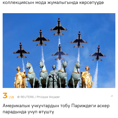
коллекциясын мода жумалыгында көрсөтүүдө
3
/18
©
REUTERS
/ Philippe Wojazer
Америкалык учкучтардын тобу Париждеги аскер
парадында учуп өтүштү