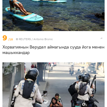
9
/18
©
REUTERS
/ Antonio Bronic
Хорватиянын Верудел аймагында сууда йога менен
машыккандар