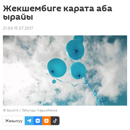
Жекшембиге карата аба
ырайы
21:04 15.07.2017
©
Sputnik / Табылды Кадырбеков
Жазылуу