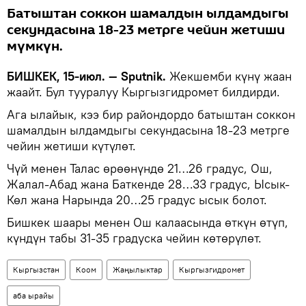
Батыштан соккон шамалдын ылдамдыгы
секундасына 18-23 метрге чейин жетиши
мүмкүн.
БИШКЕК, 15-июл. — Sputnik.
Жекшемби күнү жаан
жаайт. Бул тууралуу Кыргызгидромет билдирди.
Ага ылайык, кээ бир райондордо батыштан соккон
шамалдын ылдамдыгы секундасына 18-23 метрге
чейин жетиши күтүлөт.
Чүй менен Талас өрөөнүндө 21…26 градус, Ош,
Жалал-Абад жана Баткенде 28…33 градус, Ысык-
Көл жана Нарында 20…25 градус ысык болот.
Бишкек шаары менен Ош калаасында өткүн өтүп,
күндүн табы 31-35 градуска чейин көтөрүлөт.
Кыргызстан
Коом
Жаңылыктар
Кыргызгидромет
аба ырайы