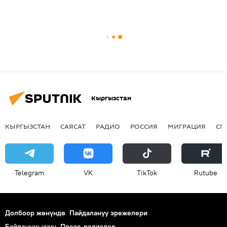
Кыргызстан
КЫРГЫЗСТАН
САЯСАТ
РАДИО
РОССИЯ
МИГРАЦИЯ
СП
Telegram
VK
ТikТоk
Rutube
Долбоор жөнүндө
Пайдалануу эрежелери
Байланыш үчүн
Пресс-релиздер