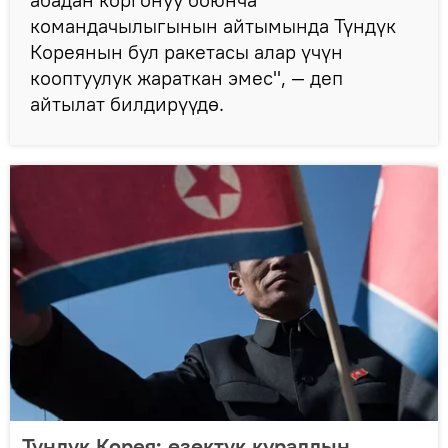
командачылыгынын айтымында Түндүк
Кореянын бул ракетасы алар үчүн
кооптуулук жараткан эмес", — деп
айтылат билдирүүдө.
Түндүк Корея: өзөктүк куралдын