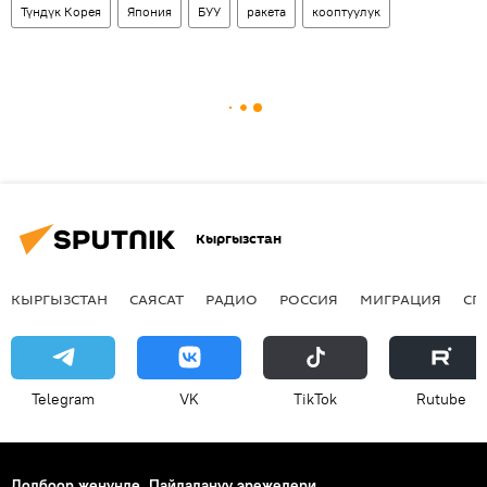
Түндүк Корея
Япония
БУУ
ракета
кооптуулук
Кыргызстан
КЫРГЫЗСТАН
САЯСАТ
РАДИО
РОССИЯ
МИГРАЦИЯ
СП
Telegram
VK
ТikТоk
Rutube
Долбоор жөнүндө
Пайдалануу эрежелери