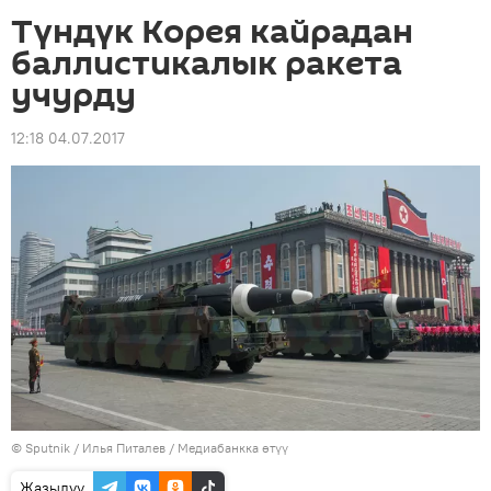
Түндүк Корея кайрадан
баллистикалык ракета
учурду
12:18 04.07.2017
©
Sputnik
/ Илья Питалев
/
Медиабанкка өтүү
Жазылуу