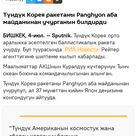
Түндүк Корея ракетаны Panghyon аба
майданынан учурганын билдирди
БИШКЕК, 4-июл. — Sputnik.
Түндүк Корея орто
аралыкка эсептелген баллистикалык ракета
учурду. Бул туурасында
РИА Новости
Рейтер
агенттигине шилтеме кылып кабарлады.
Маалыматтар АКШнын Куралдуу күчтөрүнүн Тынч
океан боюнча командачылыгынан алынган.
Түндүк Корея ракетаны Panghyon аба майданынан
учурулуп, ал 37 мүнөттөн кийин Япон деңизине
конгондугун айтууда.
"Түндүк Американын космостук жана
абадан коргонуу боюнча