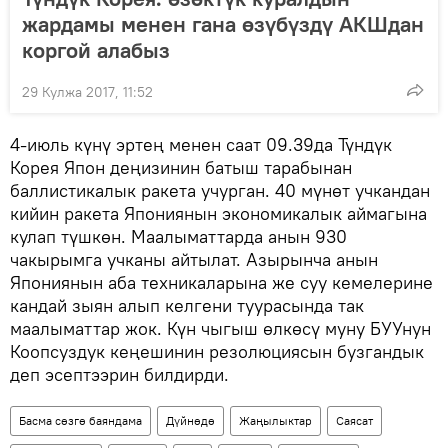
жардамы менен гана өзүбүздү АКШдан
коргой алабыз
29 Кулжа 2017, 11:52
4-июль күнү эртең менен саат 09.39да Түндүк
Корея Япон деңизинин батыш тарабынан
баллистикалык ракета учурган. 40 мүнөт учкандан
кийин ракета Япониянын экономикалык аймагына
кулап түшкөн. Маалыматтарда анын 930
чакырымга учканы айтылат. Азырынча анын
Япониянын аба техникаларына же суу кемелерине
кандай зыян алып келгени туурасында так
маалыматтар жок. Күн чыгыш өлкөсү муну БУУнун
Коопсуздук кеңешинин резолюциясын бузгандык
деп эсептээрин билдирди.
Басма сөзгө баяндама
Дүйнөдө
Жаңылыктар
Саясат