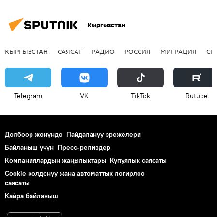
Кыргызстан
КЫРГЫЗСТАН
САЯСАТ
РАДИО
РОССИЯ
МИГРАЦИЯ
СП
Telegram
VK
ТikТоk
Rutube
Долбоор жөнүндө
Пайдалануу эрежелери
Байланыш үчүн
Пресс-релиздер
Компаниялардын жаңылыктары
Купуялык саясаты
Cookie колдонуу жана автоматтык логирлөө
саясаты
Кайра байланыш