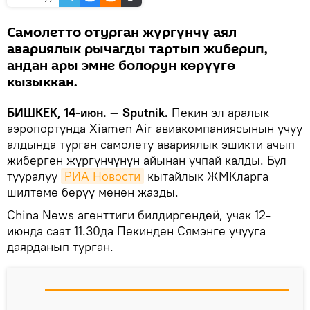
Самолетто отурган жүргүнчү аял
авариялык рычагды тартып жиберип,
андан ары эмне болорун көрүүгө
кызыккан.
БИШКЕК, 14-июн. — Sputnik.
Пекин эл аралык
аэропортунда Xiamen Air авиакомпаниясынын учуу
алдында турган самолету авариялык эшикти ачып
жиберген жүргүнчүнүн айынан учпай калды. Бул
тууралуу
РИА Новости
кытайлык ЖМКларга
шилтеме берүү менен жазды.
China News агенттиги билдиргендей, учак 12-
июнда саат 11.30да Пекинден Сямэнге учууга
даярданып турган.