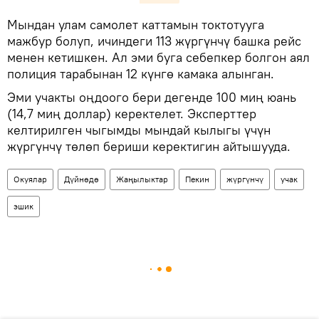
​Мындан улам самолет каттамын токтотууга
мажбур болуп, ичиндеги 113 жүргүнчү башка рейс
менен кетишкен. Ал эми буга себепкер болгон аял
полиция тарабынан 12 күнгө камака алынган.
Эми учакты оңдоого бери дегенде 100 миң юань
(14,7 миң доллар) керектелет. Эксперттер
келтирилген чыгымды мындай кылыгы үчүн
жүргүнчү төлөп бериши керектигин айтышууда.
Окуялар
Дүйнөдө
Жаңылыктар
Пекин
жүргүнчү
учак
эшик