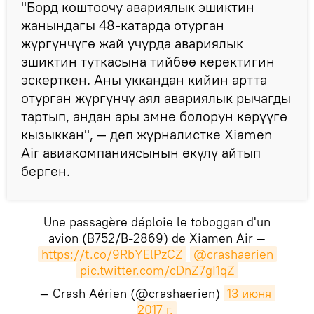
"Борд коштоочу авариялык эшиктин
жанындагы 48-катарда отурган
жүргүнчүгө жай учурда авариялык
эшиктин туткасына тийбөө керектигин
эскерткен. Аны уккандан кийин артта
отурган жүргүнчү аял авариялык рычагды
тартып, андан ары эмне болорун көрүүгө
кызыккан", — деп журналистке Xiamen
Air авиакомпаниясынын өкүлү айтып
берген.
Une passagère déploie le toboggan d'un
avion (B752/B-2869) de Xiamen Air —
https://t.co/9RbYElPzCZ
@crashaerien
pic.twitter.com/cDnZ7gI1qZ
— Crash Aérien (@crashaerien)
13 июня 
2017 г.