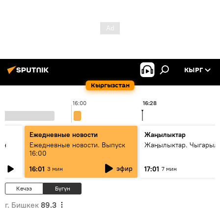
КЫРГ
Кыргызстан
16:00
16:28
Ежедневные новости
Жаңылыктар
ан
Ежедневные новости. Выпуск
Жаңылыктар. Чыгарыл
16:00
эфир
16:01
17:01
3 мин
7 мин
Кечээ
Бүгүн
г. Бишкек
89.3