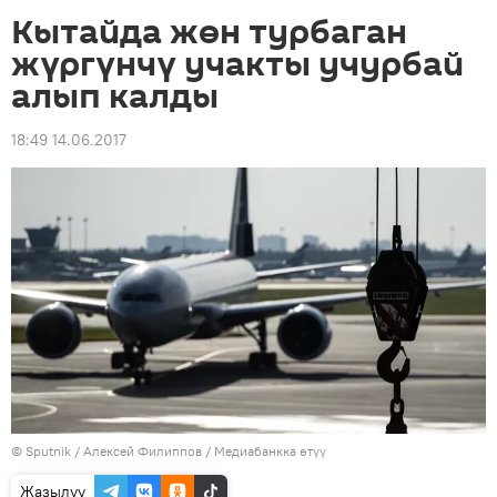
Кытайда жөн турбаган
жүргүнчү учакты учурбай
алып калды
18:49 14.06.2017
©
Sputnik
/ Алексей Филиппов
/
Медиабанкка өтүү
Жазылуу