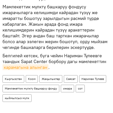
Мамлекеттик мүлктү башкаруу фондусу
ижарачыларга келишимди кайрадан түзүү же
имаратты бошотуу зарылдыгын расмий түрдө
кабарлаган. Жакын арада фонд ижара
келишимдерин кайрадан түзүү аракеттерин
баштайт. Эгер андан баш тарткан ижарачылар
болсо алар ээлеген жерин бошотуп, орду мыйзам
чегинде башкаларга берилерин эскертүүдө.
Белгилей кетсек, буга чейин Нариман Түлеевге
таандык Sapat Center борбору дагы мамлекеттин
карамагына алынган
.
Кыргызстан
Коом
Жаңылыктар
Саясат
Нариман Түлеев
Мамлекеттик мүлктү башкаруу фонду
ижара
сот
кыймылсыз мүлк