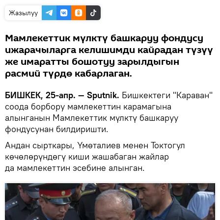
Жазылуу
Мамлекеттик мүлктү башкаруу фондусу
ижарачыларга келишимди кайрадан түзүү
же имаратты бошотуу зарылдыгын
расмий түрдө кабарлаган.
БИШКЕК, 25-апр. — Sputnik.
Бишкектеги "Караван"
соода борбору мамлекеттин карамагына
алынганын Мамлекеттик мүлктү башкаруу
фондусунан билдиришти.
Андан сырткары, Үмөталиев менен Токтогул
көчөлөрүндөгү киши жашабаган жайлар
да мамлекеттин эсебине алынган.