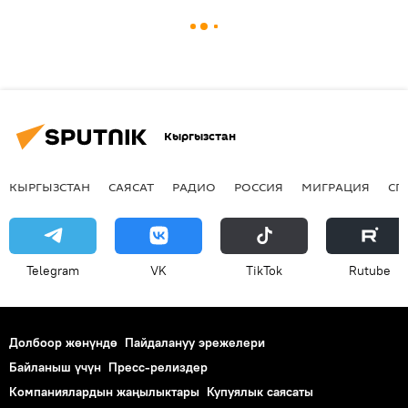
Кыргызстан
КЫРГЫЗСТАН
САЯСАТ
РАДИО
РОССИЯ
МИГРАЦИЯ
СП
Telegram
VK
ТikТоk
Rutube
Долбоор жөнүндө
Пайдалануу эрежелери
Байланыш үчүн
Пресс-релиздер
Компаниялардын жаңылыктары
Купуялык саясаты