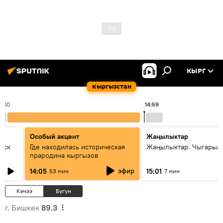
КЫРГ
Кыргызстан
4:00
14:59
Особый акцент
Жаңылыктар
уск
Где находилась историческая
Жаңылыктар. Чыгарыл
прародина кыргызов
эфир
14:05
15:01
53 мин
7 мин
Кечээ
Бүгүн
г. Бишкек
89.3