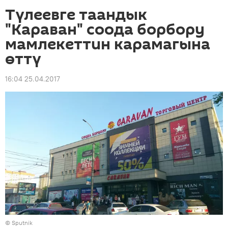
Түлеевге таандык
"Караван" соода борбору
мамлекеттин карамагына
өттү
16:04 25.04.2017
©
Sputnik