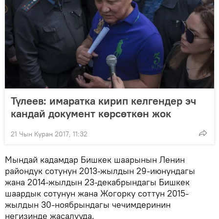
Түлеев: имаратка кирип келгендер эч
кандай документ көрсөткөн жок
21 Чын Куран 2017, 11:32
Мындай кадамдар Бишкек шаарынын Ленин
райондук сотунун 2013-жылдын 29-июнундагы
жана 2014-жылдын 23-декабрындагы Бишкек
шаардык сотунун жана Жогорку соттун 2015-
жылдын 30-ноябрындагы чечимдеринин
негизинде жасалууда.