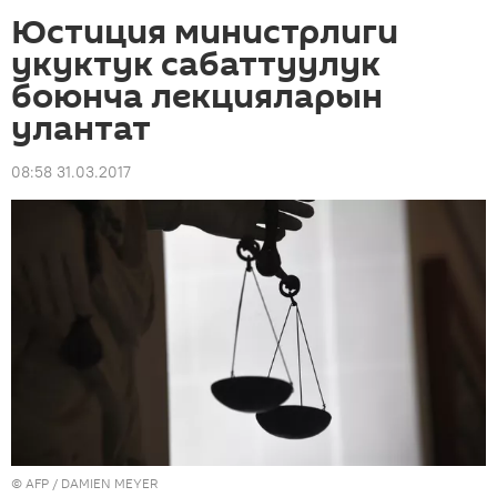
Юстиция министрлиги
укуктук сабаттуулук
боюнча лекцияларын
улантат
08:58 31.03.2017
©
AFP
/ DAMIEN MEYER