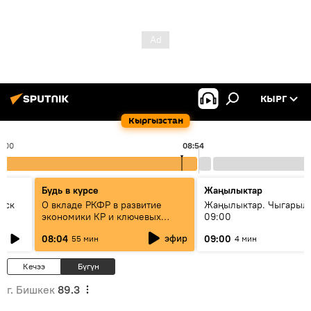
КЫРГ
Кыргызстан
8:00
08:54
Будь в курсе
Жаңылыктар
уск
О вкладе РКФР в развитие
Жаңылыктар. Чыгары
экономики КР и ключевых
09:00
секторах до 2030 года
эфир
08:04
09:00
55 мин
4 мин
Кечээ
Бүгүн
г. Бишкек
89.3