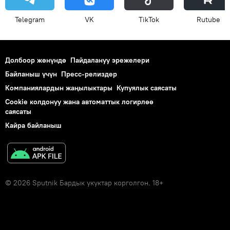
Telegram
VK
ТikТоk
Rutube
Долбоор жөнүндө
Пайдалануу эрежелери
Байланыш үчүн
Пресс-релиздер
Компаниялардын жаңылыктары
Купуялык саясаты
Cookie колдонуу жана автоматтык логирлөө
саясаты
Кайра байланыш
© 2026 Sputnik Бардык укуктар корголгон. 18+