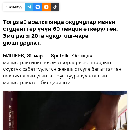
Жазылуу
Тогуз ай аралыгында окуучулар менен
студенттер үчүн 60 лекция өткөрүлгөн.
Эми дагы 20га чукул иш-чара
уюштурулат.
БИШКЕК, 31-мар. — Sputnik.
Юстиция
министрлигинин кызматкерлери жаштардын
укуктук сабаттуулугун жакшыртууга багытталган
лекцияларын улантат. Бул тууралуу аталган
министрликтен билдиришти.