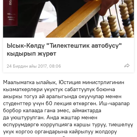
Ысык-Көлдү "Тилектештик автобусу"
кыдырып жүрөт
24 Бирдин айы 2017, 08:06
Маалыматка ылайык, Юстиция министрлигинин
кызматкерлери укуктук сабаттуулук боюнча
акыркы тогуз ай аралыгында окуучулар менен
студенттер үчүн 60 лекция өткөргөн. Иш-чаралар
борбор калаада гана эмес, аймактарда
да уюштурулган. Анда жаштар менен
өспүрүмдөргө коррупцияга каршы туруу, тиешелүү
укук коргоо органдарына кайрылуу жолдору