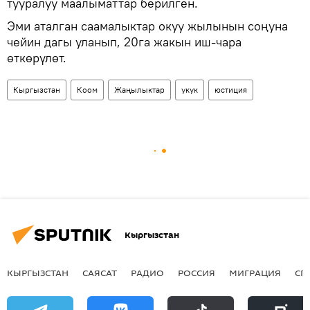
тууралуу маалыматтар берилген.
Эми аталган саамалыктар окуу жылынын соңуна
чейин дагы уланып, 20га жакын иш-чара
өткөрүлөт.
Кыргызстан
Коом
Жаңылыктар
укук
юстиция
Кыргызстан
КЫРГЫЗСТАН
САЯСАТ
РАДИО
РОССИЯ
МИГРАЦИЯ
СП