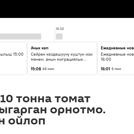
16:00
Ачык кеп
Ежедневные нов
рылыш 15:00
Сейрек кездешүүчү куштун изи
Ежедневные нов
менен: анын миграциялык
16:00
жолу эмнеден кабар берет?
15:08
16:01
43 мин
5 мин
10 тонна томат
ыгарган орнотмо.
н ойлоп