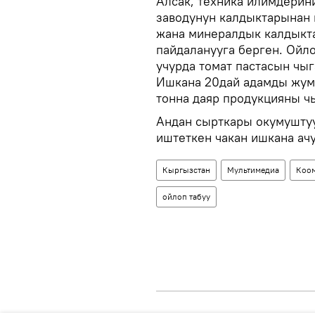
Алсак, техника илимдерини
заводунун калдыктарынан 
жана минералдык калдыкт
пайдаланууга берген. Ойл
учурда томат пастасын чы
Ишкана 20дай адамды жум
тонна даяр продукцияны чы
Андан сырткары окумуштуу
иштеткен чакан ишкана ачу
Кыргызстан
Мультимедиа
Коо
ойлоп табуу