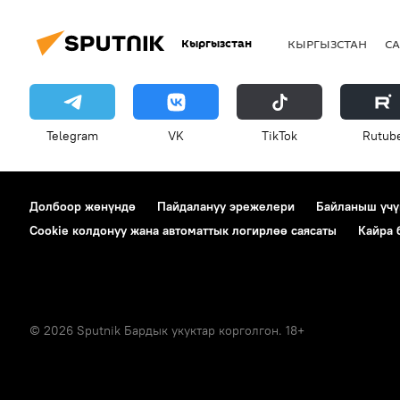
Кыргызстан
КЫРГЫЗСТАН
СА
Telegram
VK
ТikТоk
Rutub
Долбоор жөнүндө
Пайдалануу эрежелери
Байланыш үчү
Cookie колдонуу жана автоматтык логирлөө саясаты
Кайра
© 2026 Sputnik Бардык укуктар корголгон. 18+