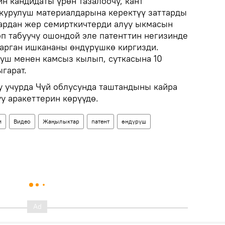
н кандидаты үрөн тазалоочу, кант
курулуш материалдарына керектүү заттарды
ардан жер семирткичтерди алуу ыкмасын
оп табуучу ошондой эле патенттин негизинде
гарган ишкананы өндүрүшкө киргизди.
уш менен камсыз кылып, суткасына 10
гарат.
 учурда Чүй облусунда таштандыны кайра
у аракеттерин көрүүдө.
м
Видео
Жаңылыктар
патент
өндүрүш