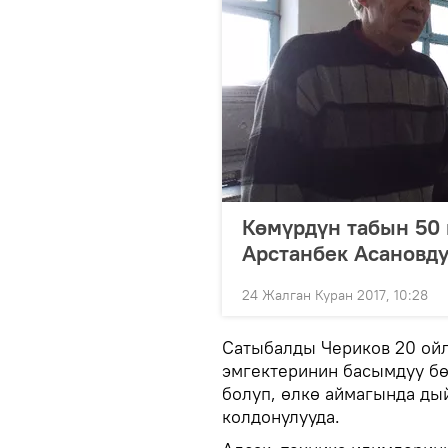
Көмүрдүн табын 50 
Арстанбек Асановду
24 Жалган Куран 2017, 10:28
Сатыбалды Чериков 20 ойл
эмгектеринин басымдуу бө
болуп, өлкө аймагында ды
колдонулууда.