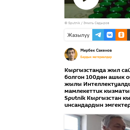
Видеону
©
Sputnik / Эмиль Садыров
көрсөтүү
Жазылуу
Мирбек Сакенов
Бардык материалдар
Кыргызстанда жыл сай
болгон 100дөн ашык о
жылы Интеллектуалды
мамлекеттик кызматы
Sputnik Кыргызстан 
инсандардын эмгектер