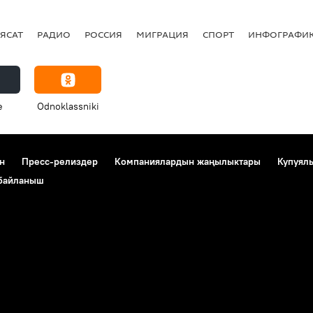
ЯСАТ
РАДИО
РОССИЯ
МИГРАЦИЯ
СПОРТ
ИНФОГРАФИ
e
Odnoklassniki
н
Пресс-релиздер
Компаниялардын жаңылыктары
Купуял
 байланыш