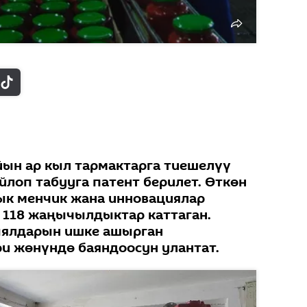
ын ар кыл тармактарга тиешелүү
йлоп табууга патент берилет. Өткөн
к менчик жана инновациялар
 118 жаңычылдыктар каттаган.
кыялдарын ишке ашырган
и жөнүндө баяндоосун улантат.