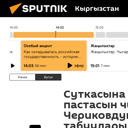
Кыргызстан
14:00
14:32
15:00
Особый акцент
Жаңылыктар
Выпуск
Как складывалась российская
Жаңылыктар. Чыга
государственность - история
России и геополитика Евразии
эфир
14:03
15:01
56 мин
7 мин
глазами аналитиков
Кечээ
Бүгүн
Суткасына 
пастасын ч
Чериковду
табуулары