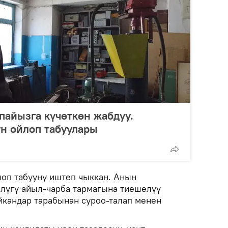
пайызга күчөткөн жабдуу.
н ойлоп табуулары
оп табууну иштеп чыккан. Анын
лүгү айыл-чарба тармагына тиешелүү
йкандар тарабынан суроо-талап менен