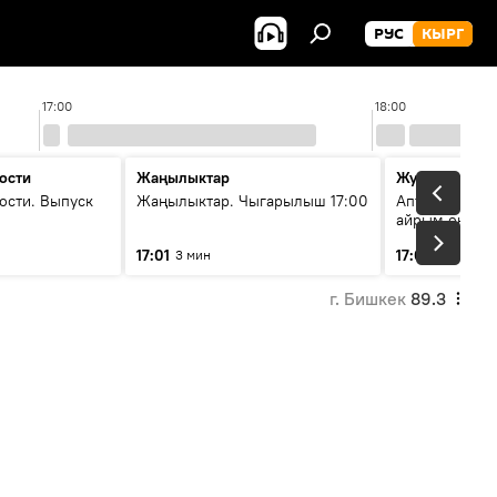
РУС
КЫРГ
17:00
18:00
ости
Жаңылыктар
Жума жыйын
ости. Выпуск
Жаңылыктар. Чыгарылыш 17:00
Апта ичинде 
айрым окуяла
17:01
17:05
3 мин
45 мин
г. Бишкек
89.3