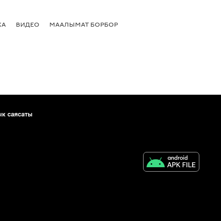
КА
ВИДЕО
МААЛЫМАТ БОРБОР
ык саясаты