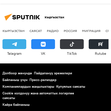
Кыргызстан
КЫРГЫЗСТАН
САЯСАТ
РАДИО
РОССИЯ
МИГРАЦИЯ
СП
Telegram
VK
ТikТоk
Rutube
Долбоор жөнүндө
Пайдалануу эрежелери
Байланыш үчүн
Пресс-релиздер
Компаниялардын жаңылыктары
Купуялык саясаты
Cookie колдонуу жана автоматтык логирлөө
саясаты
Кайра байланыш