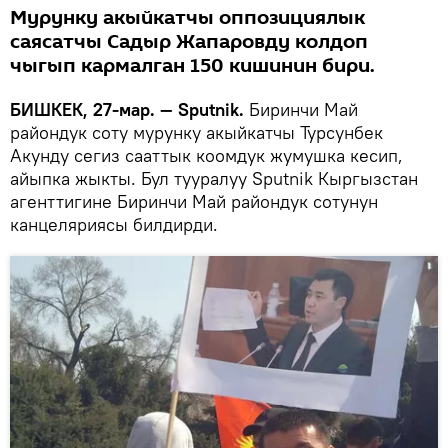
Мурунку акыйкатчы оппозициялык
саясатчы Садыр Жапаровду колдоп
чыгып кармалган 150 кишинин бири.
БИШКЕК, 27-мар. — Sputnik.
Биринчи Май
райондук соту мурунку акыйкатчы Турсунбек
Акунду сегиз сааттык коомдук жумушка кесип,
айыпка жыкты. Бул тууралуу Sputnik Кыргызстан
агенттигине Биринчи Май райондук сотунун
канцеляриясы билдирди.