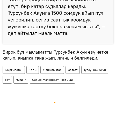
өтүп, бир катар судьялар карады.
Турсунбек Акунга 1500 сомдук айып пул
чегерилип, сегиз сааттык коомдук
жумушка тартуу боюнча чечим чыкты", —
деп айтылат маалыматта.
Бирок бул маалыматты Турсунбек Акун өзү четке
кагып, айыпка гана жыгылганын белгиледи.
Кыргызстан
Коом
Жаңылыктар
Саясат
Турсунбек Акун
сот
митинг
Садыр Жапаровдун сот иши