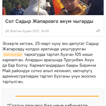
Сот Садыр Жапаровго өкүм чыгарды
26 Жалган Куран 2017, 16:45
Эскерте кетсек, 25-март күнү экс-депутат Садыр
Жапаровду колдоо иретинде уюштурулган
митингди
таркатууда тартип бузган 105 киши
кармалган. Алардын арасында Турсунбек Акун
да бар болчу. Кармалгандардын баары Биринчи
Май райондук сотко алып келинип, көпчүлүгү
административдик тартип бузганы үчүн жоопко
тартылган.
"Соттук процесс бир нече кабинетте