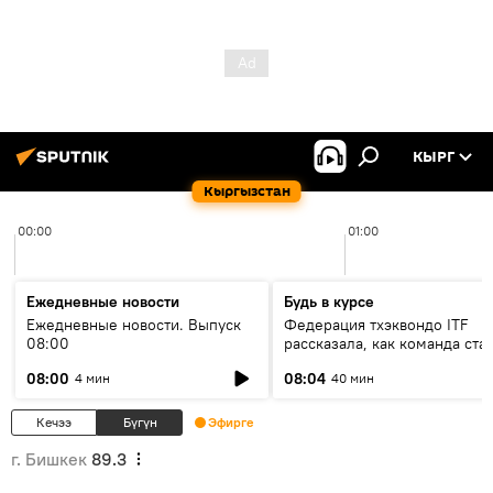
КЫРГ
Кыргызстан
00:00
01:00
Ежедневные новости
Будь в курсе
Ежедневные новости. Выпуск
Федерация тхэквондо ITF
08:00
рассказала, как команда ста
жертвой мошенников
08:00
08:04
4 мин
40 мин
Кечээ
Бүгүн
Эфирге
г. Бишкек
89.3