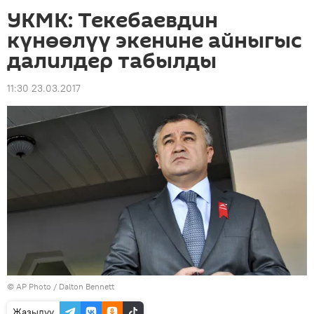
УКМК: Текебаевдин
күнөөлүү экенине айныгыс
далилдер табылды
11:30 23.03.2017
©
AP Photo
/ Dalton Bennett
Жазылуу