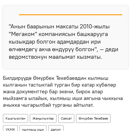
"Анын баарынын максаты 2010-жылы
"Мегаком" компаниясын башкарууга
кызыкдар болгон адамдардан ири
өлчөмдөгү акча өндүрүү болгон", — деди
ведомствонун маалымат кызматы.
Билдирүүдө Өмүрбек Текебаевдин кылмыш
кылганын тастыктай турган бир катар күбөлөр
жана документтер бар экени, бирок алар
мыйзамга ылайык, кылмыш иши аягына чыккыча
ачыкка чыгарылбай турганы айтылат.
Кыргызстан
Жаңылыктар
Саясат
Өмүрбек Текебаев
УКМК
кылмыш иши
далил