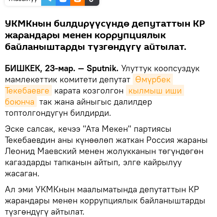
УКМКнын билдирүүсүндө депутаттын КР
жарандары менен коррупциялык
байланыштарды түзгөндүгү айтылат.
БИШКЕК, 23-мар. — Sputnik.
Улуттук коопсуздук
мамлекеттик комитети депутат
Өмүрбек 
Текебаевге
карата козголгон
кылмыш иши 
боюнча
так жана айныгыс далилдер
топтолгондугун билдирди.
Эске салсак, кечээ "Ата Мекен" партиясы
Текебаевдин аны күнөөлөп жаткан Россия жараны
Леонид Маевский менен жолукканын төгүндөгөн
кагаздарды тапканын айтып, элге кайрылуу
жасаган.
Ал эми УКМКнын маалыматында депутаттын КР
жарандары менен коррупциялык байланыштарды
түзгөндүгү айтылат.