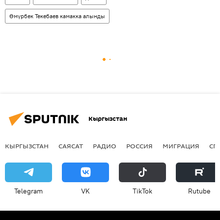
Өмүрбек Текебаев камакка алынды
Кыргызстан
КЫРГЫЗСТАН
САЯСАТ
РАДИО
РОССИЯ
МИГРАЦИЯ
СП
Telegram
VK
ТikТоk
Rutube