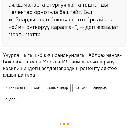
аялдамаларга отургуч жана таштанды
челектер орнотула баштайт. Бул
жайларды план боюнча сентябрь айына
чейин бүткөрүү каралган", — деп жазылат
маалыматта.
Учурда Чыгыш-5 кичирайонундагы, Абдрахманов-
Бөкөнбаев жана Москва-Ибраимов көчөлөрүнүн
кесилишиндеги аялдамалардын ремонту аяктоо
алдында турат.
Кыргызстан
Коом
Жаңылыктар
Бишкек
аялдама
оңдоо