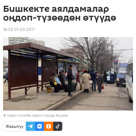
Бишкекте аялдамалар
оңдоп-түзөөдөн өтүүдө
18:23 01.03.2017
©
пресс-служба мэрии города Бишкек
Жазылуу