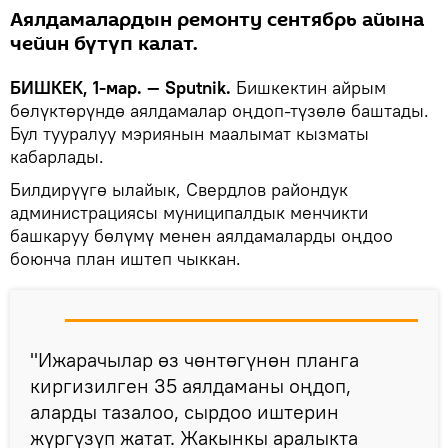
Аялдамалардын ремонту сентябрь айына
чейин бүтүп калат.
БИШКЕК, 1-мар. — Sputnik.
Бишкектин айрым
бөлүктөрүндө аялдамалар оңдоп-түзөлө баштады.
Бул тууралуу мэриянын маалымат кызматы
кабарлады.
Билдирүүгө ылайык, Свердлов райондук
администрациясы муниципалдык менчикти
башкаруу бөлүмү менен аялдамаларды оңдоо
боюнча план иштеп чыккан.
"Ижарачылар өз чөнтөгүнөн планга
киргизилген 35 аялдаманы оңдоп,
аларды тазалоо, сырдоо иштерин
жүргүзүп жатат. Жакынкы аралыкта