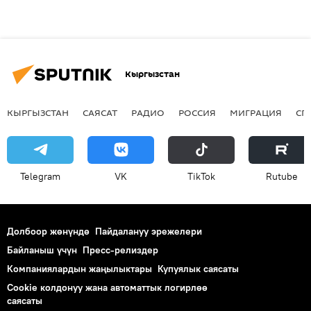
Кыргызстан
КЫРГЫЗСТАН
САЯСАТ
РАДИО
РОССИЯ
МИГРАЦИЯ
СП
Telegram
VK
ТikТоk
Rutube
Долбоор жөнүндө
Пайдалануу эрежелери
Байланыш үчүн
Пресс-релиздер
Компаниялардын жаңылыктары
Купуялык саясаты
Cookie колдонуу жана автоматтык логирлөө
саясаты