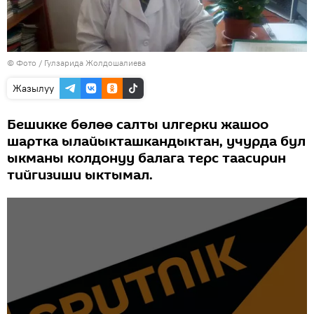
© Фото / Гулзарида Жолдошалиева
Жазылуу
Бешикке бөлөө салты илгерки жашоо
шартка ылайыкташкандыктан, учурда бул
ыкманы колдонуу балага терс таасирин
тийгизиши ыктымал.