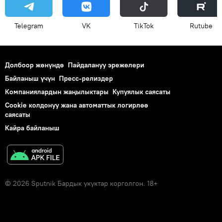
Telegram
VK
ТikТоk
Rutube
Долбоор жөнүндө
Пайдалануу эрежелери
Байланыш үчүн
Пресс-релиздер
Компаниялардын жаңылыктары
Купуялык саясаты
Cookie колдонуу жана автоматтык логирлөө
саясаты
Кайра байланыш
© 2026 Sputnik Бардык укуктар корголгон. 18+