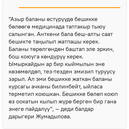
"Азыр баланы өстүрүүдө бешикке
бөлөөгө медицинада таптакыр тыюу
салынган. Анткени бала беш-алты саат
бешикте таңылып жатпашы керек.
Баланы төрөлгөндөн баштап эле эркин,
бош коюуга көндүрүү керек.
Ымыркайдын ар бир кыймылын эне
көзөмөлдөп, тез-тезден эмизип туруусу
зарыл. Ал эми бешикке жаткан баланы
курсагы ачканы билинбейт, ыйласа
терметип коюшкан. Бешикке бөлөп коюп
өз оокатын кылып жүрө берген бир гана
энеге пайдалуу", — деди балдар
дарыгери Жумадылова.