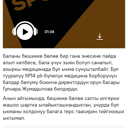
01:34
Баланы бешикке бөлөө бир гана энесине пайда
алып келбесе, бала үчүн зыян болуп саналып,
азыркы медицинада бул ыкма сунушталбайт. Бул
тууралуу №14 үй-бүлөлүк медицина борборунун
балдар бөлүмү боюнча директордун орун басары
Гүлнара Жумадылова билдирди.
Анын айтымында, бешикке бөлөө салты илгерки
жашоо шартка ылайыкташкандыктан, учурда бул
ыкманы колдонуу балага терс таасирин тийгизиши
ыктымал.