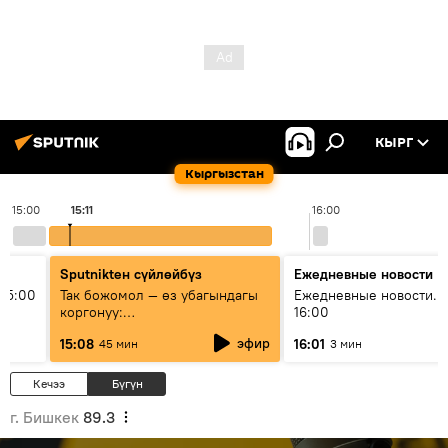
КЫРГ
Кыргызстан
15:00
15:11
16:00
Sputnikteн сүйлөйбүз
Ежедневные новости
15:00
Так божомол — өз убагындагы
Ежедневные новости. 
коргонуу:
16:00
гидрометеорологиялык кызмат
эфир
15:08
16:01
45 мин
3 мин
кантип өркүндөтүлүүдө
Кечээ
Бүгүн
г. Бишкек
89.3