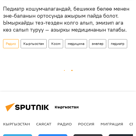
Педиатр кошумчалагандай, бешикке бөлөө менен
эне-баланын ортосунда ажырым пайда болот.
Ымыркайды тез-тезден колго алып, эмизип ага
көз салып туруу — азыркы медицинанын талабы.
Радио
Кыргызстан
Коом
медицина
энелер
педиатр
Кыргызстан
КЫРГЫЗСТАН
САЯСАТ
РАДИО
РОССИЯ
МИГРАЦИЯ
СП