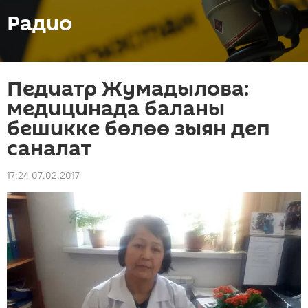
Радио
Педиатр Жумадылова:
медицинада баланы
бешикке бөлөө зыян деп
саналат
17:24 07.02.2017