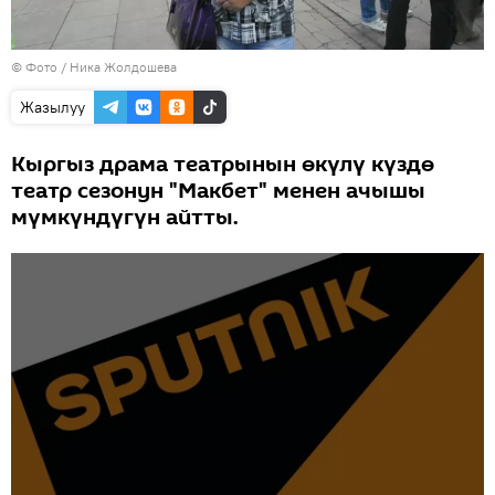
© Фото / Ника Жолдошева
Жазылуу
Кыргыз драма театрынын өкүлү күздө
театр сезонун "Макбет" менен ачышы
мүмкүндүгүн айтты.