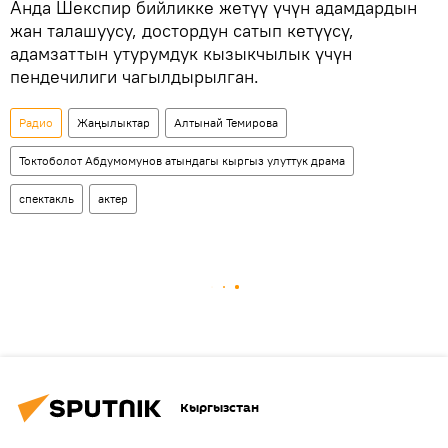
Анда Шекспир бийликке жетүү үчүн адамдардын
жан талашуусу, достордун сатып кетүүсү,
адамзаттын утурумдук кызыкчылык үчүн
пендечилиги чагылдырылган.
Радио
Жаңылыктар
Алтынай Темирова
Токтоболот Абдумомунов атындагы кыргыз улуттук драма
спектакль
актер
Кыргызстан