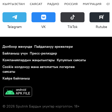
КЫРГЫЗСТАН
САЯСАТ
РАДИО
РОССИЯ
МИГРАЦИЯ
СП
Telegram
VK
ТikТоk
Rutube
Долбоор жөнүндө
Пайдалануу эрежелери
Байланыш үчүн
Пресс-релиздер
Компаниялардын жаңылыктары
Купуялык саясаты
Cookie колдонуу жана автоматтык логирлөө
саясаты
Кайра байланыш
© 2026 Sputnik Бардык укуктар корголгон. 18+