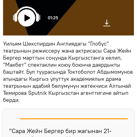
01:25
Уильям Шекспирдин Англиядагы "Глобус"
театрынын режиссеру жана актрисасы Сара Жейн
Бергер марттын соңунда Кыргызстанга келип,
"Макбет" спектаклин коюу боюнча даярдыкты
баштайт. Бул туурасында Токтоболот Абдымомунов
атындагы Кыргыз улуттук академиялык драма
театрынын адабий бөлүмүнүн жетекчиси Алтынай
Темирова Sputnik Кыргызстан агенттигине айтып
берди.
"Сара Жейн Бергер бир жагынан 21-