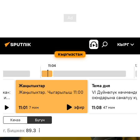
КЫРГ
Кыргызстан
11:04
12
Жаңылыктар
Тема дня
ска»:
Жаңылыктар. Чыгарылыш 11:00
VI Дүйнөлүк көчмөндө
х и
оюндарына саналуу кү
калды: даярдык иштер
эфир
11:01
11:08
7 мин
47 мин
этапка жетти?
Кечээ
Бүгүн
г. Бишкек
89.3