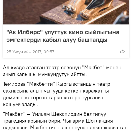
"Ак Илбирс" улуттук кино сыйлыгына
эмгектерди кабыл алуу башталды
25 Үчтүн айы 2017, 09:57
Ал күздө аталган театр сезонун "Макбет" менен
ачып калышы мүмкүндүгүн айтты.
Темирова "Макбетти" Кыргызстандын театр
сахнасына алып чыгууда кеткен каражатты
демилге көтөргөн тарап көтөрө турганын
кошумчалады.
"Макбет" — Уильям Шекспирдин белгилүү
трагедияларынын бири. Чыгарма Шотландия
падышасы Макбеттин жашоосунан алып жазылган.