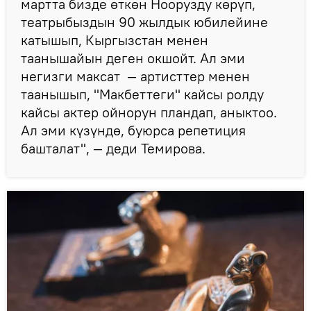
мартта бизде өткөн Ноорузду көрүп,
театрыбыздын 90 жылдык юбилейине
катышып, Кыргызстан менен
таанышайын деген окшойт. Ал эми
негизги максат — артисттер менен
таанышып, "Макбеттеги" кайсы ролду
кайсы актер ойнорун пландап, аныктоо.
Ал эми күзүндө, буюрса репетиция
башталат", — деди Темирова.