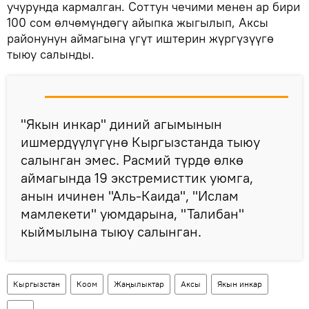
учурунда кармалган. Соттун чечими менен ар бири
100 сом өлчөмүндөгү айыпка жыгылып, Аксы
районунун аймагына үгүт иштерин жүргүзүүгө
тыюу салынды.
"Якын инкар" диний агымынын
ишмердүүлүгүнө Кыргызстанда тыюу
салынган эмес. Расмий түрдө өлкө
аймагында 19 экстремисттик уюмга,
анын ичинен "Аль-Каида", "Ислам
мамлекети" уюмдарына, "Талибан"
кыймылына тыюу салынган.
Кыргызстан
Коом
Жаңылыктар
Аксы
Якын инкар