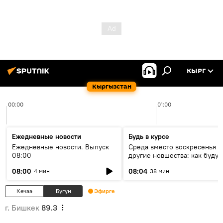
КЫРГ
Кыргызстан
00:00
01:00
Ежедневные новости
Будь в курсе
Ежедневные новости. Выпуск
Среда вместо воскресенья и
08:00
другие новшества: как будут
проходить выборы в КР?
08:00
08:04
4 мин
38 мин
Кечээ
Бүгүн
Эфирге
г. Бишкек
89.3