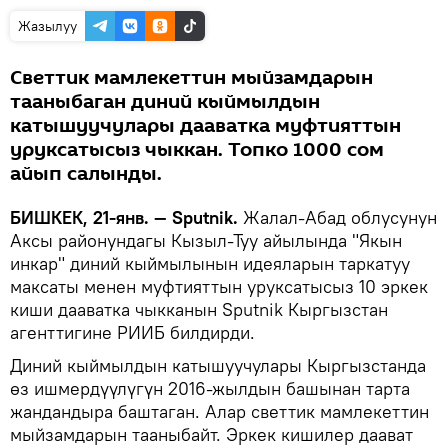
Жазылуу
Светтик мамлекеттин мыйзамдарын
тааныбаган диний кыймылдын
катышуучулары дааватка муфтияттын
уруксатысыз чыккан. Топко 1000 сом
айып салынды.
БИШКЕК, 21-янв. — Sputnik.
Жалал-Абад облусунун
Аксы районундагы Кызыл-Туу айылында "Якын
инкар" диний кыймылынын идеяларын таркатуу
максаты менен муфтияттын уруксатысыз 10 эркек
киши дааватка чыкканын Sputnik Кыргызстан
агенттигине РИИБ билдирди.
Диний кыймылдын катышуучулары Кыргызстанда
өз ишмердүүлүгүн 2016-жылдын башынан тарта
жандандыра баштаган. Алар светтик мамлекеттин
мыйзамдарын тааныбайт. Эркек кишилер даават