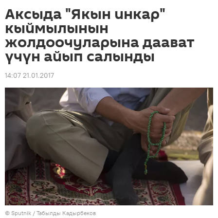
Аксыда "Якын инкар"
кыймылынын
жолдоочуларына даават
үчүн айып салынды
14:07 21.01.2017
©
Sputnik / Табылды Кадырбеков