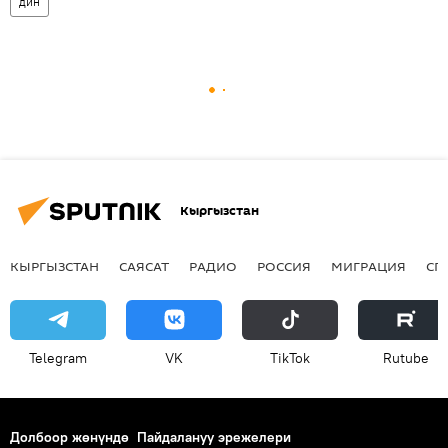
дин
Кыргызстан
КЫРГЫЗСТАН
САЯСАТ
РАДИО
РОССИЯ
МИГРАЦИЯ
СП
Telegram
VK
ТikТоk
Rutube
Долбоор жөнүндө
Пайдалануу эрежелери