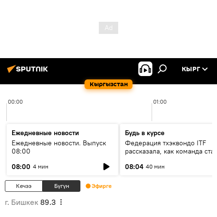
КЫРГ
Кыргызстан
00:00
01:00
Ежедневные новости
Будь в курсе
Ежедневные новости. Выпуск
Федерация тхэквондо ITF
08:00
рассказала, как команда ста
жертвой мошенников
08:00
08:04
4 мин
40 мин
Кечээ
Бүгүн
Эфирге
г. Бишкек
89.3