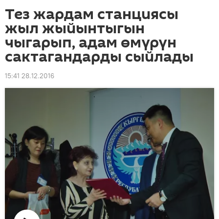
Тез жардам станциясы
жыл жыйынтыгын
чыгарып, адам өмүрүн
сактагандарды сыйлады
15:41 28.12.2016