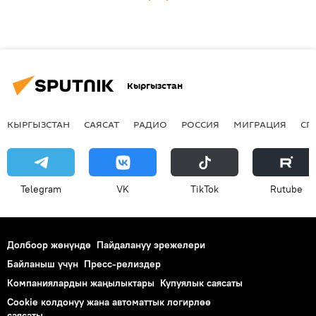
Кыргызстан
КЫРГЫЗСТАН
САЯСАТ
РАДИО
РОССИЯ
МИГРАЦИЯ
СП
Telegram
VK
ТikТоk
Rutube
Долбоор жөнүндө
Пайдалануу эрежелери
Байланыш үчүн
Пресс-релиздер
Компаниялардын жаңылыктары
Купуялык саясаты
Cookie колдонуу жана автоматтык логирлөө
саясаты