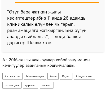
"Өтүп бара жаткан жылы
кесиптештерибиз 11 айда 26 адамды
клиникалык өлүмдөн чыгарып,
реанимацияга жаткырган. Биз бүгүн
аларды сыйладык", — деди башкы
дарыгер Шаяхметов.
Ал 2016-жылы чакыруулар көбөйгөнү менен
кечигүүлөр азайганын кошумчалады.
Кыргызстан
Мультимедиа
Коом
Видео
Жаңылыктар
тез жардам
дарыгер
кызмат