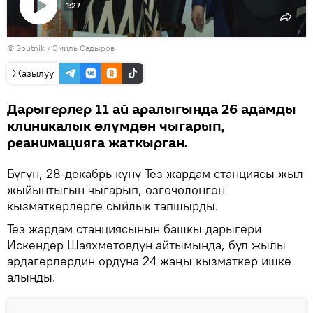
1:27
Видеону
©
Sputnik / Эмиль Садыров
көрсөтүү
Жазылуу
Дарыгерлер 11 ай аралыгында 26 адамды
клиникалык өлүмдөн чыгарып,
реанимацияга жаткырган.
Бүгүн, 28-декабрь күнү Тез жардам станциясы жыл
жыйынтыгын чыгарып, өзгөчөлөнгөн
кызматкерлерге сыйлык тапшырды.
Тез жардам станциясынын башкы дарыгери
Искендер Шаяхметовдун айтымында, бул жылы
ардагерлердин ордуна 24 жаңы кызматкер ишке
алынды.