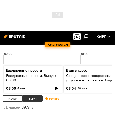
КЫРГ
Кыргызстан
00:00
01:00
Ежедневные новости
Будь в курсе
Ежедневные новости. Выпуск
Среда вместо воскресенья и
08:00
другие новшества: как будут
проходить выборы в КР?
08:00
08:04
4 мин
38 мин
Кечээ
Бүгүн
Эфирге
г. Бишкек
89.3