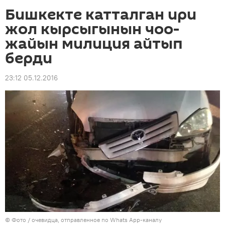
Бишкекте катталган ири
жол кырсыгынын чоо-
жайын милиция айтып
берди
23:12 05.12.2016
© Фото / очевидца, отправленное по Whats App-каналу