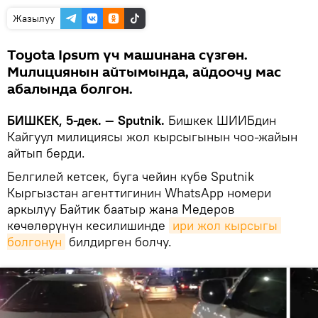
Жазылуу
Toyota Ipsum үч машинана сүзгөн.
Милициянын айтымында, айдоочу мас
абалында болгон.
БИШКЕК, 5-дек. — Sputnik.
Бишкек ШИИБдин
Кайгуул милициясы жол кырсыгынын чоо-жайын
айтып берди.
Белгилей кетсек, буга чейин күбө Sputnik
Кыргызстан агенттигинин WhatsApp номери
аркылуу Байтик баатыр жана Медеров
көчөлөрүнүн кесилишинде
ири жол кырсыгы 
болгонун
билдирген болчу.