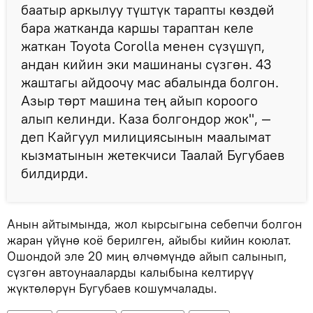
баатыр аркылуу түштүк тарапты көздөй
бара жатканда каршы тараптан келе
жаткан Toyota Corolla менен сүзүшүп,
андан кийин эки машинаны сүзгөн. 43
жаштагы айдоочу мас абалында болгон.
Азыр төрт машина тең айып короого
алып келинди. Каза болгондор жок", —
деп Кайгуул милициясынын маалымат
кызматынын жетекчиси Таалай Бугубаев
билдирди.
Анын айтымында, жол кырсыгына себепчи болгон
жаран үйүнө коё берилген, айыбы кийин коюлат.
Ошондой эле 20 миң өлчөмүндө айып салынып,
сүзгөн автоунааларды калыбына келтирүү
жүктөлөрүн Бугубаев кошумчалады.