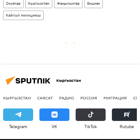
Окуялар
Кыргызстан
Жаңылыктар
Бишкек
Кайгуул милициясы
Кыргызстан
КЫРГЫЗСТАН
САЯСАТ
РАДИО
РОССИЯ
МИГРАЦИЯ
СП
Telegram
VK
ТikТоk
Rutube