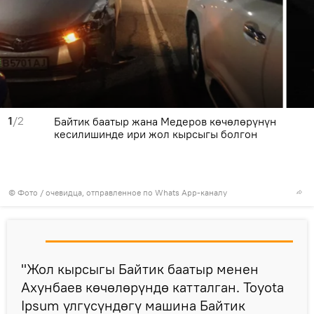
1
/2
Байтик баатыр жана Медеров көчөлөрүнүн
кесилишинде ири жол кырсыгы болгон
© Фото / очевидца, отправленное по Whats App-каналу
"Жол кырсыгы Байтик баатыр менен
Ахунбаев көчөлөрүндө катталган. Toyota
Ipsum үлгүсүндөгү машина Байтик