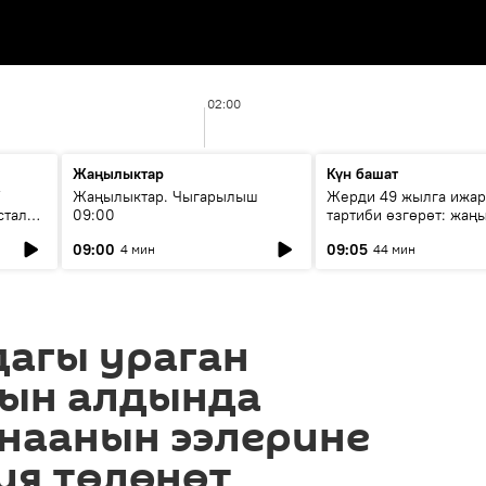
02:00
Жаңылыктар
Күн башат
F
Жаңылыктар. Чыгарылыш
Жерди 49 жылга ижар
стала
09:00
тартиби өзгөрөт: жаңы
эмнени көздөйт?
09:00
09:05
4 мин
44 мин
дагы ураган
ын алдында
унаанын ээлерине
ия төлөнөт