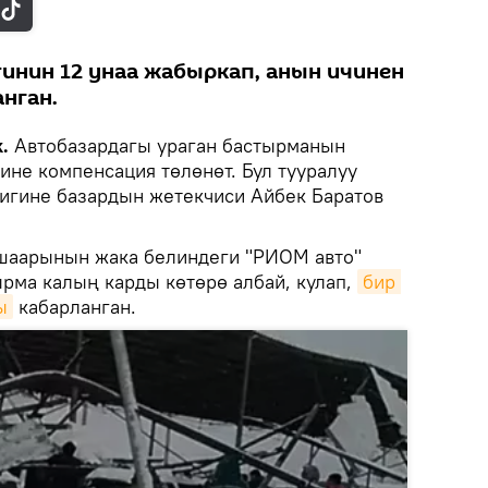
инин 12 унаа жабыркап, анын ичинен
нган.
.
Автобазардагы ураган бастырманын
ине компенсация төлөнөт. Бул тууралуу
тигине базардын жетекчиси Айбек Баратов
 шаарынын жака белиндеги "РИОМ авто"
рма калың карды көтөрө албай, кулап,
бир 
ы
кабарланган.