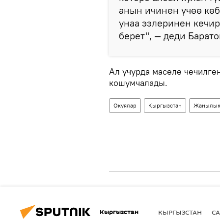
анын ичинен үчөө көб
унаа ээлеринен кечир
берет", — деди Барато
Ал учурда маселе чечилге
кошумчалады.
Окуялар
Кыргызстан
Жаңылык
Кыргызстан
КЫРГЫЗСТАН
СА