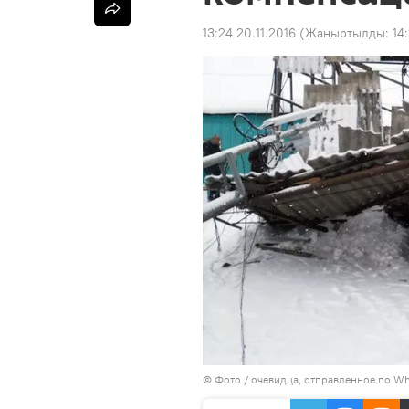
13:24 20.11.2016
(Жаңыртылды:
14
© Фото / очевидца, отправленное по W