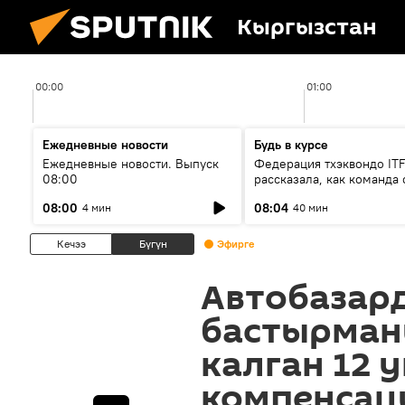
Кыргызстан
00:00
01:00
Ежедневные новости
Будь в курсе
Ежедневные новости. Выпуск
Федерация тхэквондо IT
08:00
рассказала, как команда 
жертвой мошенников
08:00
08:04
4 мин
40 мин
Кечээ
Бүгүн
Эфирге
Автобазар
бастырман
калган 12 
компенсац