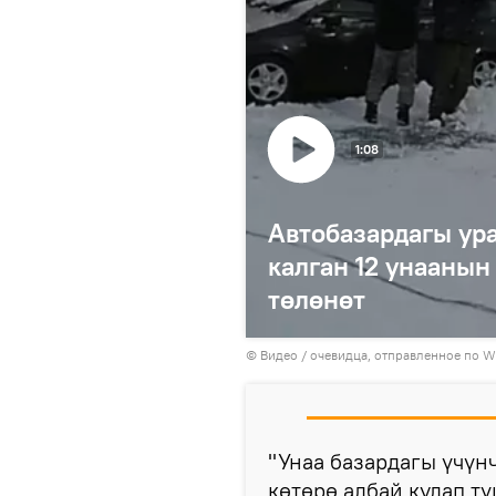
1:08
Автобазардагы ур
калган 12 унааны
төлөнөт
© Видео / очевидца, отправленное по W
"Унаа базардагы үчүн
көтөрө албай кулап т