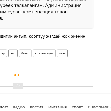
үрөөк талкаланган. Администрация
им сурап, компенсация төлөп
в.
ндигин айтып, кооптуу жагдай жок экенин
тар
кар
базар
компенсация
унаа
ЯСАТ
РАДИО
РОССИЯ
МИГРАЦИЯ
СПОРТ
ИНФОГРАФИ