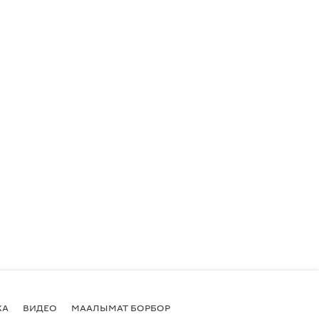
КА
ВИДЕО
МААЛЫМАТ БОРБОР