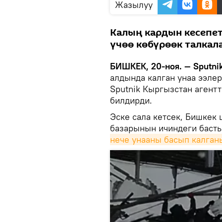
Жазылуу
Калың кардын кесепет
үчөө көбүрөөк талкала
БИШКЕК, 20-ноя. — Sputnik
алдында калган унаа ээлер
Sputnik Кыргызстан агент
билдирди.
Эске сала кетсек, Бишкек
базарынын ичиндеги басты
нече унааны басып калган