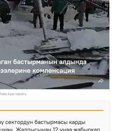
аган бастырманын алдында
н ээлерине компенсация
hats App-каналу
чү сектордун бастырмасы карды
үшкөн. Жалпысынан 12 унаа жабыркап,