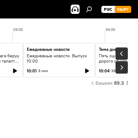
РУС
КЫРГ
03:00
04:00
Ежедневные новости
Тема дня
ага берүү
Ежедневные новости. Выпуск
Пять ошибок котор
 талаптар
10:00
дорого обойтись п
жилья
10:01
10:04
3 мин
39 мин
г. Бишкек
89.3