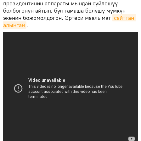
президентинин аппараты мындай сүйлөшүү
болбогонун айтып, бул тамаша болушу мүмкүн
экенин божомолдогон. Эртеси маалымат
сайттан 
алынган
.