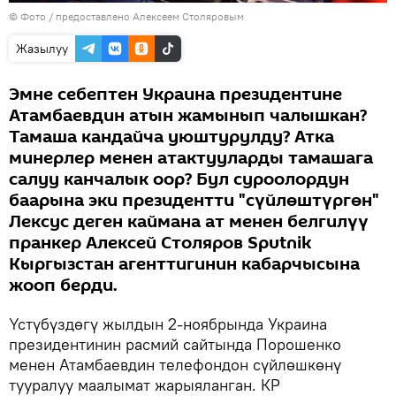
© Фото / предоставлено Алексеем Столяровым
Жазылуу
Эмне себептен Украина президентине
Атамбаевдин атын жамынып чалышкан?
Тамаша кандайча уюштурулду? Атка
минерлер менен атактууларды тамашага
салуу канчалык оор? Бул суроолордун
баарына эки президентти "сүйлөштүргөн"
Лексус деген каймана ат менен белгилүү
пранкер Алексей Столяров Sputnik
Кыргызстан агенттигинин кабарчысына
жооп берди.
Үстүбүздөгү жылдын 2-ноябрында Украина
президентинин расмий сайтында Порошенко
менен Атамбаевдин телефондон сүйлөшкөнү
тууралуу маалымат жарыяланган. КР