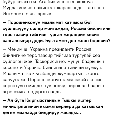
бүйүр кызытты. Ага биз ишенген жокпуз.
Мурдагүнү чоң ажиотаж жаралгандыктан гана
Интернетке чыгардык.
— Порошенконун маалымат катчысы бул
сүйлөшүүнү силер монтаждап, Россия бийлигине
терс таасир тийгизе турган жерлерин кесип
салгансыңар деди. Буга эмне деп жооп бересиз?
— Менимче, Украина президенти Россия
бийлигине терс таасир тийгизе тургудай сөз
сүйлөгөн жок. Тескерисинче, мунун баарынын
кесепети Украина бийлигине тийиши мүмкүн.
Маалымат катчы абалды жумшартып, жөнгө
салууга же Порошенконун тамашакөй экенин
көрсөтүүгө милдеттүү болчу, бирок ал баарын
агрессияга оодарып салды.
— Ал буга Кыргызстандын Тышкы иштер
министрлигинин кызматкерлери да катышкан
деген маанайда билдирүү жасады…