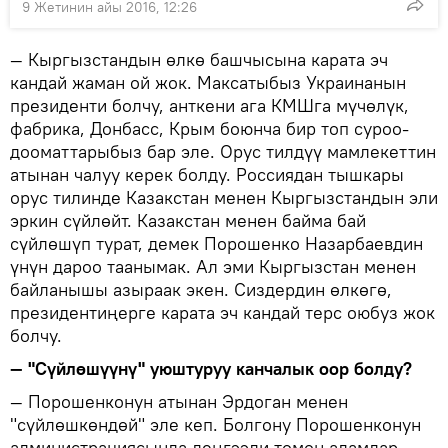
9 Жетинин айы 2016, 12:26
— Кыргызстандын өлкө башчысына карата эч
кандай жаман ой жок. Максатыбыз Украинанын
президенти болчу, анткени ага КМШга мүчөлүк,
фабрика, Донбасс, Крым боюнча бир топ суроо-
дооматтарыбыз бар эле. Орус тилдүү мамлекеттин
атынан чалуу керек болду. Россиядан тышкары
орус тилинде Казакстан менен Кыргызстандын эли
эркин сүйлөйт. Казакстан менен байма бай
сүйлөшүп турат, демек Порошенко Назарбаевдин
үнүн дароо таанымак. Ал эми Кыргызстан менен
байланышы азыраак экен. Сиздердин өлкөгө,
президентиңерге карата эч кандай терс оюбуз жок
болчу.
— "Сүйлөшүүнү" уюштуруу канчалык оор болду?
— Порошенконун атынан Эрдоган менен
"сүйлөшкөндөй" эле кеп. Болгону Порошенконун
администрациясында деңгээли төмөн адамдар