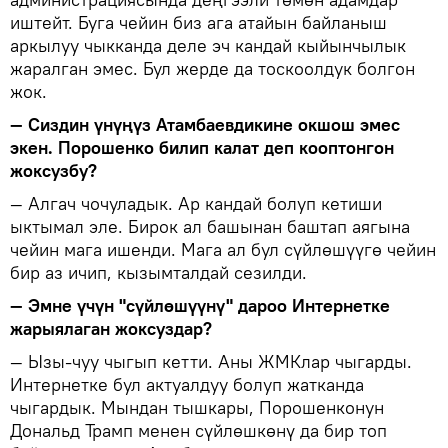
иштейт. Буга чейин биз ага атайын байланыш
аркылуу чыкканда деле эч кандай кыйынчылык
жаралган эмес. Бул жерде да тоскоолдук болгон
жок.
— Сиздин үнүңүз Атамбаевдикине окшош эмес
экен. Порошенко билип калат деп кооптонгон
жоксузбу?
— Алгач чочуладык. Ар кандай болуп кетиши
ыктымал эле. Бирок ал башынан баштап аягына
чейин мага ишенди. Мага ал бул сүйлөшүүгө чейин
бир аз ичип, кызымталдай сезилди.
— Эмне үчүн "сүйлөшүүнү" дароо Интернетке
жарыялаган жоксуздар?
— Ызы-чуу чыгып кетти. Аны ЖМКлар чыгарды.
Интернетке бул актуалдуу болуп жатканда
чыгардык. Мындан тышкары, Порошенконун
Дональд Трамп менен сүйлөшкөнү да бир топ