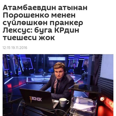
Атамбаевдин атынан
Порошенко менен
сүйлөшкөн пранкер
Лексус: буга КРдин
тиешеси жок
12:15 19.11.2016