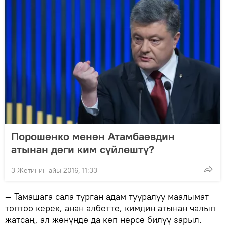
Порошенко менен Атамбаевдин
атынан деги ким сүйлөштү?
3 Жетинин айы 2016, 11:33
— Тамашага сала турган адам тууралуу маалымат
топтоо керек, анан албетте, кимдин атынан чалып
жатсаң, ал жөнүндө да көп нерсе билүү зарыл.