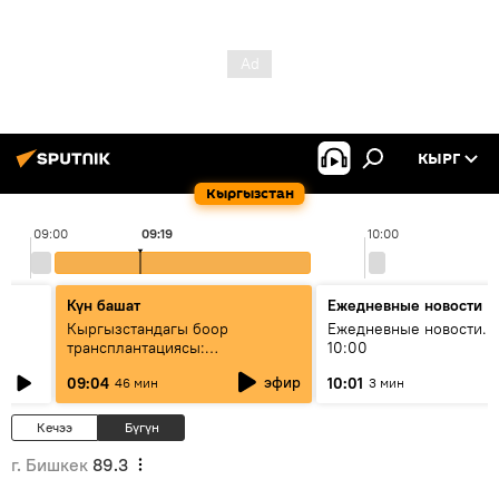
КЫРГ
Кыргызстан
09:00
09:19
10:00
Күн башат
Ежедневные новости
Кыргызстандагы боор
Ежедневные новости. 
трансплантациясы:
10:00
жетишкендиктер жана өнүгүү
эфир
09:04
10:01
46 мин
3 мин
келечеги
Кечээ
Бүгүн
г. Бишкек
89.3