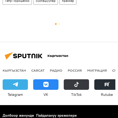
Петр Порошенко
сүйлөшүүлөр
пранкер
Кыргызстан
КЫРГЫЗСТАН
САЯСАТ
РАДИО
РОССИЯ
МИГРАЦИЯ
СП
Telegram
VK
ТikТоk
Rutube
Долбоор жөнүндө
Пайдалануу эрежелери