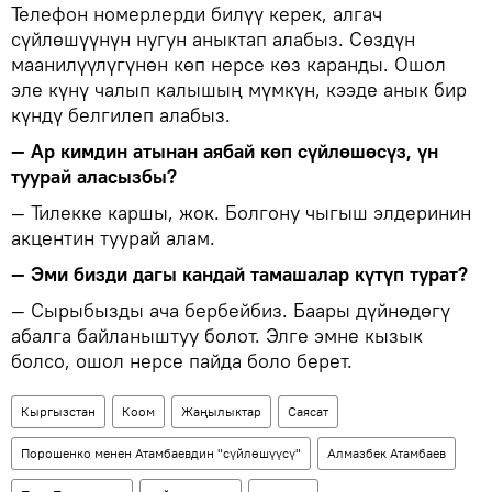
Телефон номерлерди билүү керек, алгач
сүйлөшүүнүн нугун аныктап алабыз. Сөздүн
маанилүүлүгүнөн көп нерсе көз каранды. Ошол
эле күнү чалып калышың мүмкүн, кээде анык бир
күндү белгилеп алабыз.
— Ар кимдин атынан аябай көп сүйлөшөсүз, үн
туурай аласызбы?
— Тилекке каршы, жок. Болгону чыгыш элдеринин
акцентин туурай алам.
— Эми бизди дагы кандай тамашалар күтүп турат?
— Сырыбызды ача бербейбиз. Баары дүйнөдөгү
абалга байланыштуу болот. Элге эмне кызык
болсо, ошол нерсе пайда боло берет.
Кыргызстан
Коом
Жаңылыктар
Саясат
Порошенко менен Атамбаевдин "сүйлөшүүсү"
Алмазбек Атамбаев