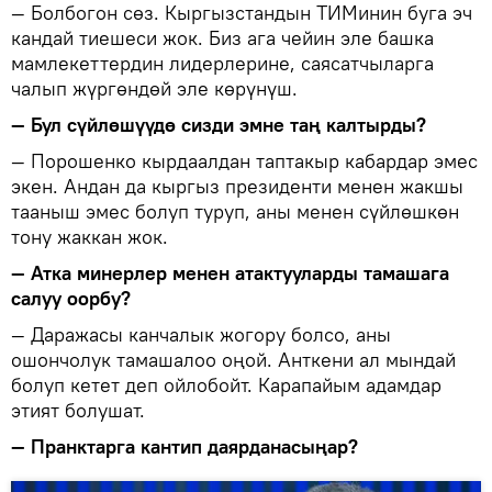
— Болбогон сөз. Кыргызстандын ТИМинин буга эч
кандай тиешеси жок. Биз ага чейин эле башка
мамлекеттердин лидерлерине, саясатчыларга
чалып жүргөндөй эле көрүнүш.
— Бул сүйлөшүүдө сизди эмне таң калтырды?
— Порошенко кырдаалдан таптакыр кабардар эмес
экен. Андан да кыргыз президенти менен жакшы
тааныш эмес болуп туруп, аны менен сүйлөшкөн
тону жаккан жок.
— Атка минерлер менен атактууларды тамашага
салуу оорбу?
— Даражасы канчалык жогору болсо, аны
ошончолук тамашалоо оңой. Анткени ал мындай
болуп кетет деп ойлобойт. Карапайым адамдар
этият болушат.
— Пранктарга кантип даярданасыңар?