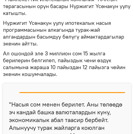
төрагасынын орун басары Нуржигит Үсөнакун уулу
катышты.
Нуржигит Үсөнакун уулу ипотекалык насыя
программасынын алкагында турак-жай
алгандардын басымдуу бөлүгү аймактардагылар
экенин айтты.
Ал ошондой эле 3 миллион сом 15 жылга
берилерин белгилеп, пайыздык чени өздүк
салымына жараша 10 пайыздан 12 пайызга чейин
экенин кошумчалады.
"Насыя сом менен берилет. Аны төлөөдө
эч кандай башка валюталардын куну,
экономикалык абал таасир бербейт.
Алынуучу турак жайларга коюлган