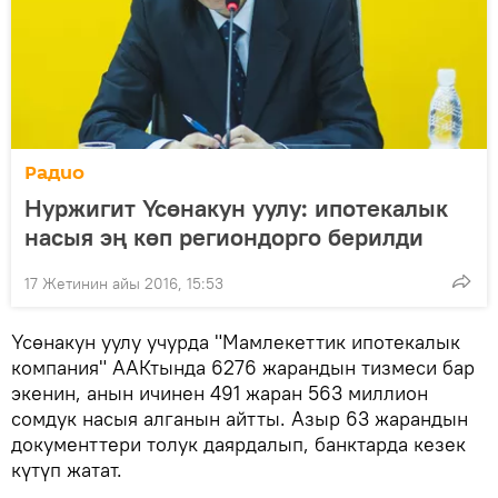
Радио
Нуржигит Үсөнакун уулу: ипотекалык
насыя эң көп региондорго берилди
17 Жетинин айы 2016, 15:53
Үсөнакун уулу учурда "Мамлекеттик ипотекалык
компания" ААКтында 6276 жарандын тизмеси бар
экенин, анын ичинен 491 жаран 563 миллион
сомдук насыя алганын айтты. Азыр 63 жарандын
документтери толук даярдалып, банктарда кезек
күтүп жатат.