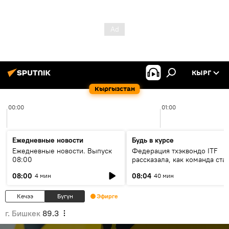
КЫРГ
Кыргызстан
00:00
01:00
Ежедневные новости
Будь в курсе
Ежедневные новости. Выпуск
Федерация тхэквондо ITF
08:00
рассказала, как команда ста
жертвой мошенников
08:00
08:04
4 мин
40 мин
Кечээ
Бүгүн
Эфирге
г. Бишкек
89.3