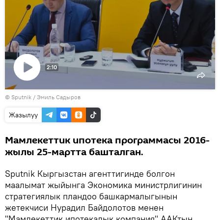
2:10
Видеону
©
Sputnik / Эмиль Садыров
көрсөтүү
Жазылуу
Мамлекеттик ипотека программасы 2016-
жылы 25-мартта башталган.
Sputnik Кыргызстан агенттигинде болгон
маалымат жыйынга Экономика министрлигинин
стратегиялык пландоо башкармалыгынын
жетекчиси Нурадил Байдолотов менен
"Мамлекеттик ипотекалык компания" ААКтын