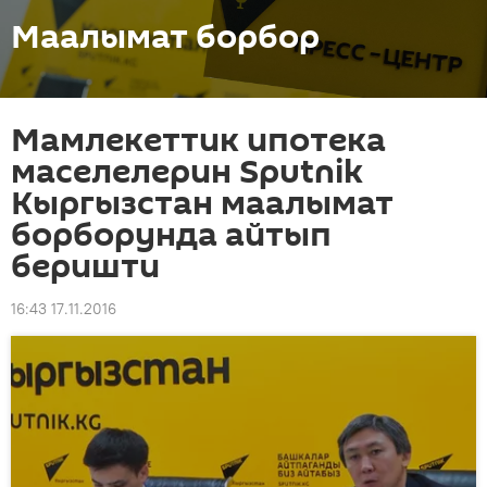
Маалымат борбор
Мамлекеттик ипотека
маселелерин Sputnik
Кыргызстан маалымат
борборунда айтып
беришти
16:43 17.11.2016