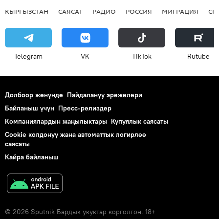
КЫРГЫЗСТАН
САЯСАТ
РАДИО
РОССИЯ
МИГРАЦИЯ
СП
Telegram
VK
ТikТоk
Rutube
Долбоор жөнүндө
Пайдалануу эрежелери
Байланыш үчүн
Пресс-релиздер
Компаниялардын жаңылыктары
Купуялык саясаты
Cookie колдонуу жана автоматтык логирлөө
саясаты
Кайра байланыш
© 2026 Sputnik Бардык укуктар корголгон. 18+