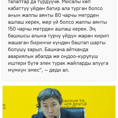
талаптар да түрдүүчө. Мисалы көп
кабаттуу үйдөн батир ала турган болсо
анын жалпы аянты 80 чарчы метрден
ашпаш керек, жер үй болсо жалпы аянты
150 чарчы метрден ашпаш керек. Эң
башкысы алына турчу үйдүн жаран кирип
жашаган биринчи күндөн баштап шарты
болушу зарыл. Башкача айтканда
авариялык абалда же оңдоо-курулуш
иштери бүтө элек турак жайларды алууга
мүмкүн эмес", — деди ал.