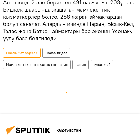
Ал ошондой эле берилген 491 насыянын 203ү гана
Бишкек шаарында жашаган мамлекеттик
кызматкерлер болсо, 288 жаран аймактардан
болуп саналат. Алардын ичинде Нарын, Ысык-Көл,
Талас жана Баткен аймактары бар экенин Үсөнакун
уулу баса белгиледи.
Маалымат борбор
Пресс-видео
Мамлекеттик ипотекалык компания
насыя
турак жай
Кыргызстан