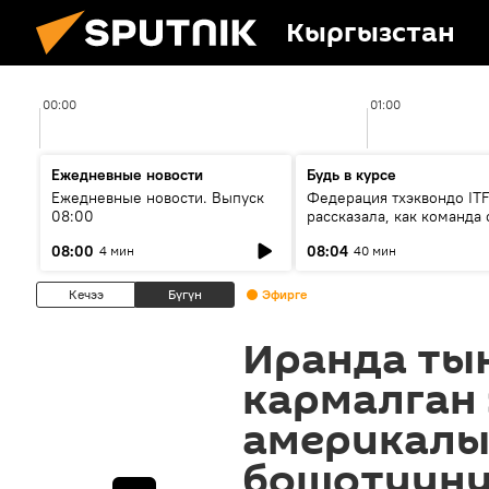
Кыргызстан
00:00
01:00
Ежедневные новости
Будь в курсе
Ежедневные новости. Выпуск
Федерация тхэквондо IT
08:00
рассказала, как команда 
жертвой мошенников
08:00
08:04
4 мин
40 мин
Кечээ
Бүгүн
Эфирге
Иранда ты
кармалган 
америкал
бошотууну