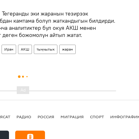
Тегеранды эки жаранын тезирээк
абдан камтама болуп жаткандыгын билдирди.
ча аналитиктер бул окуя АКШ менен
 деген божомолун айтып жатат.
Иран
АКШ
тыңчылык
жаран
ЯСАТ
РАДИО
РОССИЯ
МИГРАЦИЯ
СПОРТ
ИНФОГРАФИ