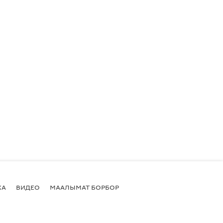
КА
ВИДЕО
МААЛЫМАТ БОРБОР