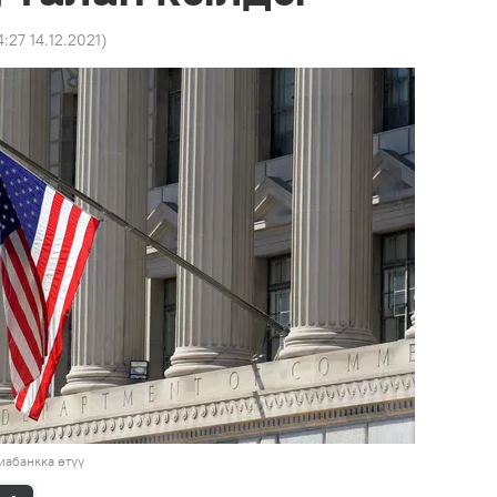
4:27 14.12.2021
)
иабанкка өтүү