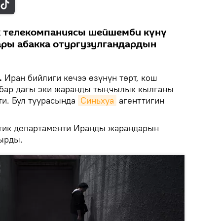
 телекомпаниясы шейшемби күнү
ары абакка отургузулгандардын
.
Иран бийлиги кечээ өзүнүн төрт, кош
бар дагы эки жаранды тыңчылык кылганы
ти. Бул туурасында
Синьхуа
агенттигин
ик департаменти Иранды жарандарын
кырды.