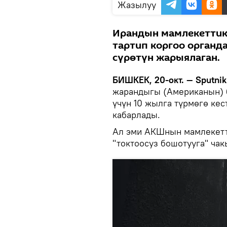
Жазылуу
Ирандын мамлекеттик
тартип коргоо органд
сүрөтүн жарыялаган.
БИШКЕК, 20-окт. — Sputnik
жарандыгы (Американын) 
үчүн 10 жылга түрмөгө кес
кабарлады.
Ал эми АКШнын мамлекетт
"токтоосуз бошотууга" ча