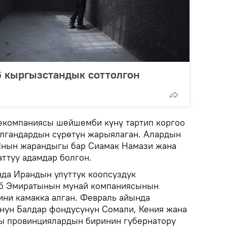
6 кыргызстандык соттолгон
екомпаниясы шейшемби күнү тартип коргоо
улгандардын сүрөтүн жарыялаган. Алардын
нын жарандыгы бар Сиамак Намази жана
аттуу адамдар болгон.
да Ирандын улуттук коопсуздук
б Эмиратынын мунай компаниясынын
ни камакка алган. Февраль айында
Унун Балдар фондусунун Сомали, Кения жана
гы провинциялардын биринин губернатору