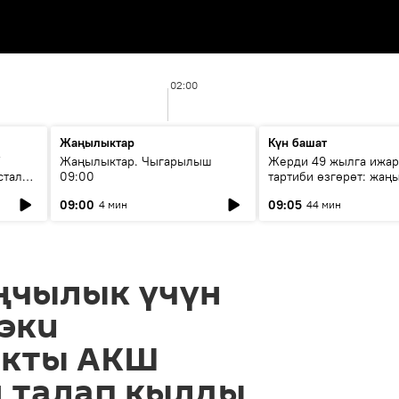
02:00
Жаңылыктар
Күн башат
F
Жаңылыктар. Чыгарылыш
Жерди 49 жылга ижар
стала
09:00
тартиби өзгөрөт: жаңы
эмнени көздөйт?
09:00
09:05
4 мин
44 мин
ңчылык үчүн
эки
ыкты АКШ
 талап кылды