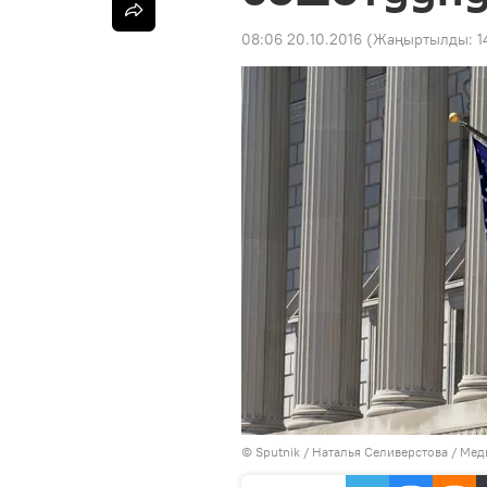
08:06 20.10.2016
(Жаңыртылды:
1
©
Sputnik
/ Наталья Селиверстова
/
Мед