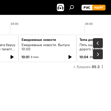
РУС
КЫРГ
03:00
04:00
Ежедневные новости
Тема дня
ага берүү
Ежедневные новости. Выпуск
Пять ошибок котор
 талаптар
10:00
дорого обойтись п
жилья
10:01
10:04
3 мин
39 мин
г. Бишкек
89.3