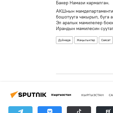
Бакер Намази кармалган.
АКШнын мамдепартаменти 
бошотууга чакырып, буга 
Эл аралык мамилелер боюн
Ирандын мамилесин суутат
Дүйнөдө
Жаңылыктар
Саясат
Кыргызстан
КЫРГЫЗСТАН
СА