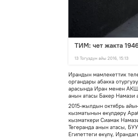
ТИМ: чет жакта 194
13 Тогуздун айы 2016, 15:13
Ирандын мамлекеттик тел
органдары абакка отургуз
арасында Иран менен АКШ
анын атасы Бакер Намази 
2015-жылдын октябрь айын
кызматынын өкүлдөрү Ара
кызматкери Сиамак Намази
Тегеранда анын атасы, БУ
Египеттеги өкүлү, Иранда