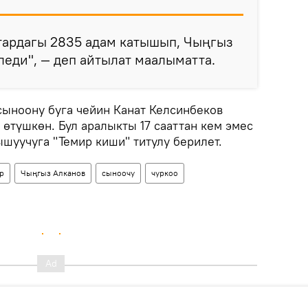
ардагы 2835 адам катышып, Чыңгыз
леди", — деп айтылат маалыматта.
 сыноону буга чейин Канат Келсинбеков
өтүшкөн. Бул аралыкты 17 сааттан кем эмес
ышуучуга "Темир киши" титулу берилет.
р
Чыңгыз Алканов
сыноочу
чуркоо