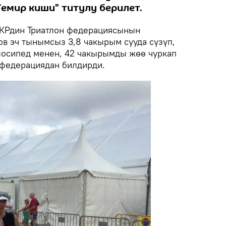
Темир киши" титулу берилет.
КРдин Триатлон федерациясынын
в эч тынымсыз 3,8 чакырым сууда сүзүп,
лосипед менен, 42 чакырымды жөө чуркап
н федерациядан билдирди.