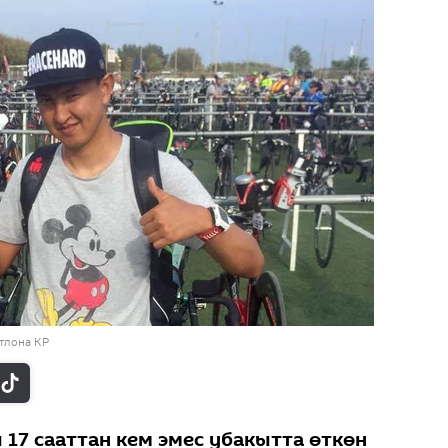
тлона КР
 17 сааттан кем эмес убакытта өткөн