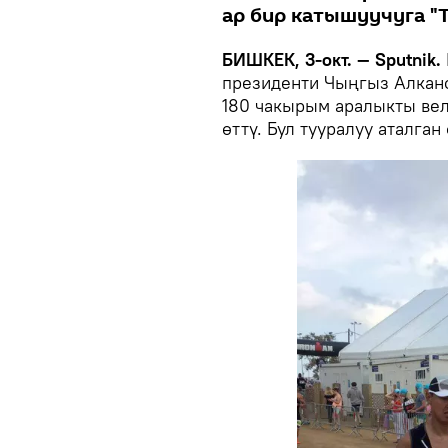
ар бир катышуучуга "
БИШКЕК, 3-окт. — Sputnik.
президенти Чыңгыз Алкано
180 чакырым аралыкты ве
өттү. Бул тууралуу аталга