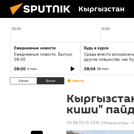
Кыргызстан
00:00
01:00
Ежедневные новости
Будь в курсе
Ежедневные новости. Выпуск
Среда вместо воскресень
08:00
другие новшества: как бу
проходить выборы в КР?
08:00
08:04
4 мин
38 мин
Кечээ
Бүгүн
Эфирге
Кыргызстан
киши" пай
09:38 03.10.2016
(Жаңыртылды:
1