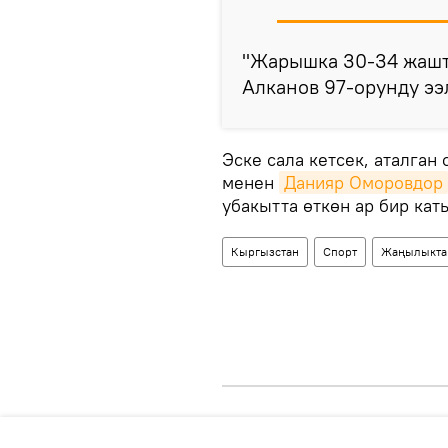
"Жарышка 30-34 жашт
Алканов 97-орунду ээ
Эске сала кетсек, аталган
менен
Данияр Оморовдор
убакытта өткөн ар бир кат
Кыргызстан
Спорт
Жаңылыкта