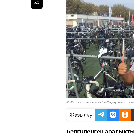
© Фото / пресс-служба Федерации триа
Жазылуу
Белгиленген аралыкты