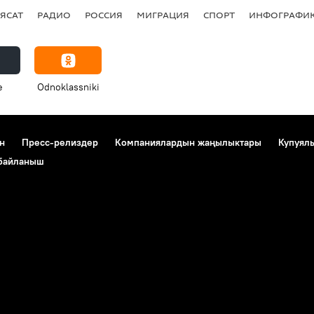
ЯСАТ
РАДИО
РОССИЯ
МИГРАЦИЯ
СПОРТ
ИНФОГРАФИ
e
Odnoklassniki
н
Пресс-релиздер
Компаниялардын жаңылыктары
Купуял
 байланыш