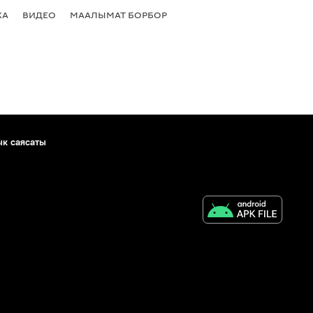
КА
ВИДЕО
МААЛЫМАТ БОРБОР
ык саясаты