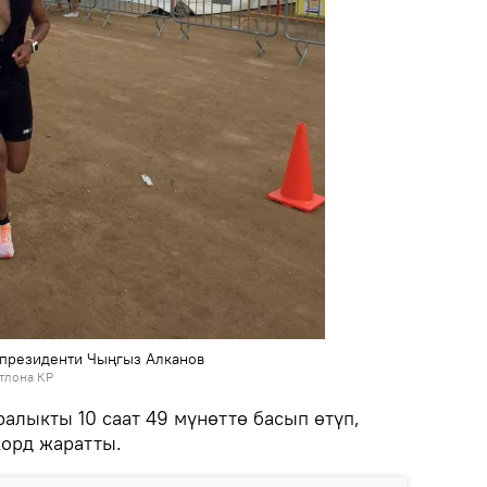
президенти Чыңгыз Алканов
тлона КР
алыкты 10 саат 49 мүнөттө басып өтүп,
корд жаратты.