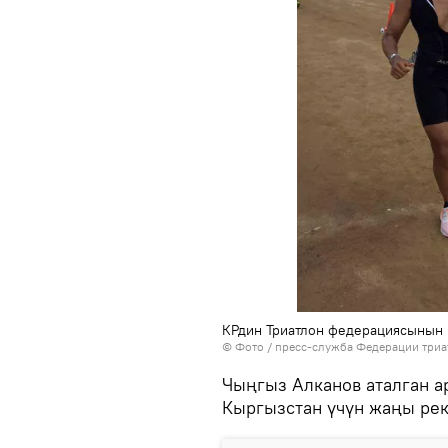
КРдин Триатлон федерациясынын 
© Фото / пресс-служба Федерации триа
Чыңгыз Алканов аталган ар
Кыргызстан үчүн жаңы ре