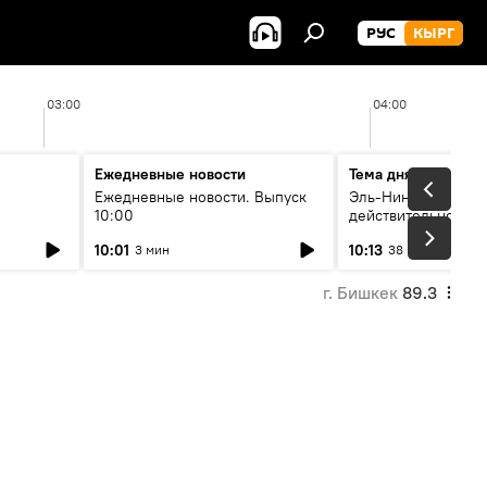
РУС
КЫРГ
03:00
04:00
Ежедневные новости
Тема дня
Ежедневные новости. Выпуск
Эль-Ниньо, жара и 
10:00
действительно вли
 өнүгүү
погоду в Кыргызст
10:01
10:13
3 мин
38 мин
г. Бишкек
89.3