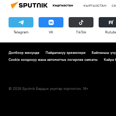
Кыргызстан
КЫРГЫЗСТАН
СА
Telegram
VK
ТikТоk
Rutub
Долбоор жөнүндө
Пайдалануу эрежелери
Байланыш үчү
Cookie колдонуу жана автоматтык логирлөө саясаты
Кайра
© 2026 Sputnik Бардык укуктар корголгон. 18+