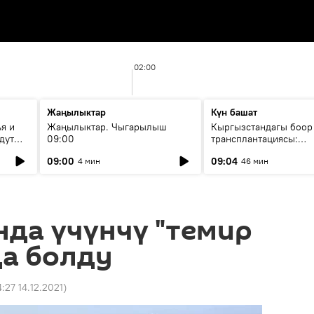
02:00
Жаңылыктар
Күн башат
я и
Жаңылыктар. Чыгарылыш
Кыргызстандагы боор
дут
09:00
трансплантациясы:
жетишкендиктер жана
09:00
09:04
4 мин
46 мин
келечеги
да үчүнчү "темир
да болду
4:27 14.12.2021
)