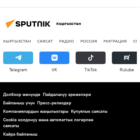
Кыргызстан
КЫРГЫЗСТАН
САЯСАТ
РАДИО
РОССИЯ
МИГРАЦИЯ
СП
Telegram
VK
ТikТоk
Rutube
Долбоор жөнүндө
Пайдалануу эрежелери
Байланыш үчүн
Пресс-релиздер
Компаниялардын жаңылыктары
Купуялык саясаты
Cookie колдонуу жана автоматтык логирлөө
саясаты
Кайра байланыш