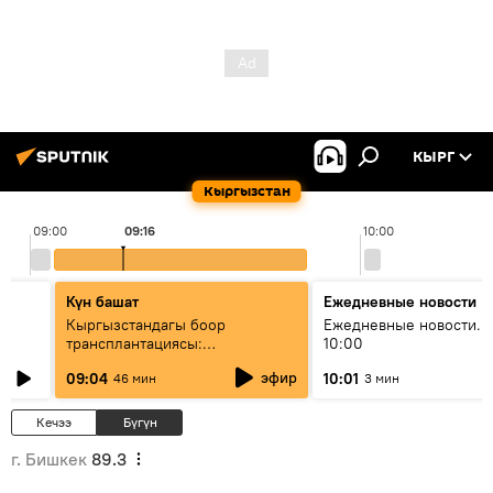
КЫРГ
Кыргызстан
09:00
09:16
10:00
Күн башат
Ежедневные новости
Кыргызстандагы боор
Ежедневные новости. 
трансплантациясы:
10:00
жетишкендиктер жана өнүгүү
эфир
09:04
10:01
46 мин
3 мин
келечеги
Кечээ
Бүгүн
г. Бишкек
89.3