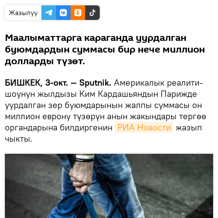
Жазылуу
Маалыматтарга караганда уурдалган
буюмдардын суммасы бир нече миллион
долларды түзөт.
БИШКЕК, 3-окт. — Sputnik.
Америкалык реалити-
шоунун жылдызы Ким Кардашьяндын Парижде
уурдалган зер буюмдарынын жалпы суммасы он
миллион еврону түзөрүн анын жакындары тергөө
органдарына билдиргенин
РИА Новости
жазып
чыкты.