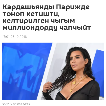
Кардашьянды Парижде
тоноп кетишти,
келтирилген чыгым
миллиондорду чапчыйт
17:01 03.10.2016
©
AFP
/ Angela Weiss