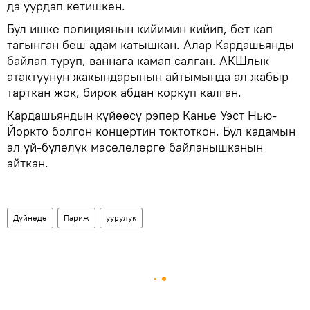
да уурдап кетишкен.
Бул ишке полициянын кийимин кийип, бет кап
тагынган беш адам катышкан. Алар Кардашьянды
байлап туруп, ваннага камап салган. АКШлык
атактуунун жакындарынын айтымында ал жабыр
тарткан жок, бирок абдан коркуп калган.
Кардашьяндын күйөөсү рэпер Канье Уэст Нью-
Йоркто болгон концертин токтоткон. Бул кадамын
ал үй-бүлөлүк маселелерге байланышканын
айткан.
Дүйнөдө
Париж
уурулук