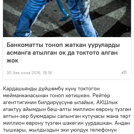
Банкоматты тоноп жаткан ууруларды
асманга атылган ок да токтото алган
жок
30 Аяк оона 2016, 18:18
Кардашьянды дүйшөмбү күнү токтогон
мейманканасынан тоноп кетишкен. Рейтер
агенттигинин билдирүүсүнө ылайык, АКШлык
атактуу айымдын беш-алты миллион еврону түзгөн
алтын-зер буюмдары салынган кутучасы жана төрт
миллион еврону түзгөн шакегин уурдашкан. Андан
тышкары, жылдыздын эки уюлдук телефонун