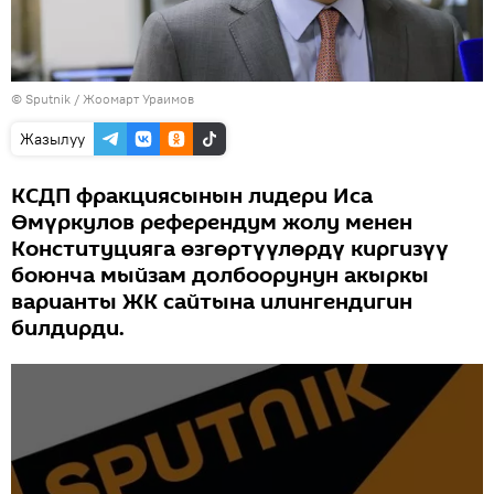
©
Sputnik
/ Жоомарт Ураимов
Жазылуу
КСДП фракциясынын лидери Иса
Өмүркулов референдум жолу менен
Конституцияга өзгөртүүлөрдү киргизүү
боюнча мыйзам долбоорунун акыркы
варианты ЖК сайтына илингендигин
билдирди.