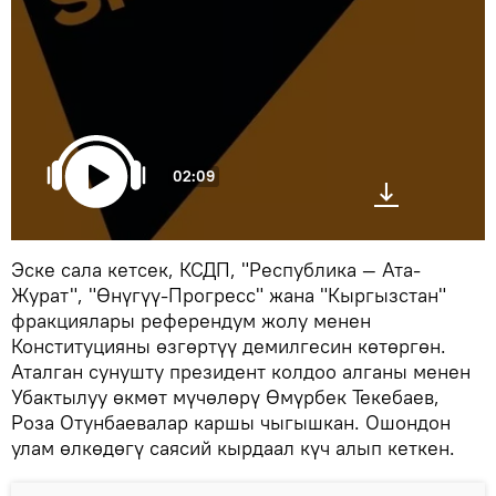
02:09
Эске сала кетсек, КСДП, "Республика — Ата-
Журат", "Өнүгүү-Прогресс" жана "Кыргызстан"
фракциялары референдум жолу менен
Конституцияны өзгөртүү демилгесин көтөргөн.
Аталган сунушту президент колдоо алганы менен
Убактылуу өкмөт мүчөлөрү Өмүрбек Текебаев,
Роза Отунбаевалар каршы чыгышкан. Ошондон
улам өлкөдөгү саясий кырдаал күч алып кеткен.