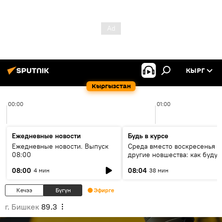
КЫРГ
Кыргызстан
00:00
01:00
Ежедневные новости
Будь в курсе
Ежедневные новости. Выпуск
Среда вместо воскресенья и
08:00
другие новшества: как будут
проходить выборы в КР?
08:00
08:04
4 мин
38 мин
Кечээ
Бүгүн
Эфирге
г. Бишкек
89.3