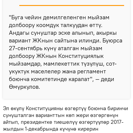
"Буга чейин демилгеленген мыйзам
долбоору коомдук талкуудан өттү.
Андагы сунуштар эске алынып, акыркы
вариант ЖКнын сайтына илинди. Буюрса
27-сентябрь күнү аталган мыйзам
долбоору ЖКнын Конституциялык
мыйзамдар, мамлекеттик түзүлүш, сот-
укуктук маселелер жана регламент
боюнча комитетинде каралат", — деди
Өмүркулов.
Эл өкүлү Конституцияны өзгөртүү боюнча биринчи
сунушталган варианттын көп жери өзгөргөнүн
айтып, президентке тиешелүү өзгөртүүлөр 2017-
жылдын 1-декабрында күчүнө кирерин