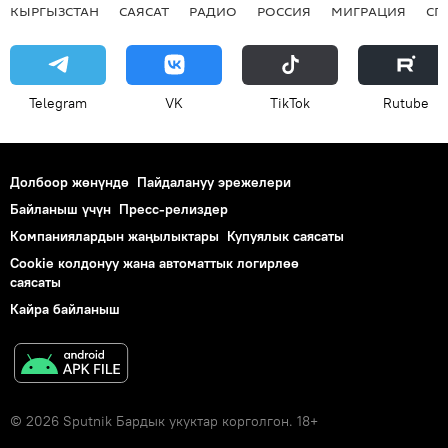
КЫРГЫЗСТАН
САЯСАТ
РАДИО
РОССИЯ
МИГРАЦИЯ
СП
Telegram
VK
ТikТоk
Rutube
Долбоор жөнүндө
Пайдалануу эрежелери
Байланыш үчүн
Пресс-релиздер
Компаниялардын жаңылыктары
Купуялык саясаты
Cookie колдонуу жана автоматтык логирлөө
саясаты
Кайра байланыш
© 2026 Sputnik Бардык укуктар корголгон. 18+