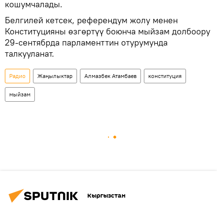
кошумчалады.
Белгилей кетсек, референдум жолу менен
Конституцияны өзгөртүү боюнча мыйзам долбоору
29-сентябрда парламенттин отурумунда
талкууланат.
Радио
Жаңылыктар
Алмазбек Атамбаев
конституция
мыйзам
Кыргызстан