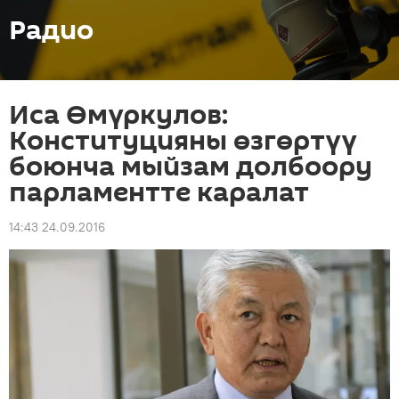
Радио
Иса Өмүркулов:
Конституцияны өзгөртүү
боюнча мыйзам долбоору
парламентте каралат
14:43 24.09.2016