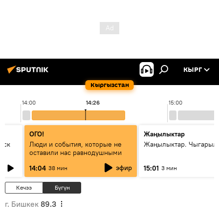
КЫРГ
Кыргызстан
14:00
14:26
15:00
ОГО!
Жаңылыктар
уск
Люди и события, которые не
Жаңылыктар. Чыгарыл
оставили нас равнодушными
эфир
14:04
15:01
38 мин
3 мин
Кечээ
Бүгүн
г. Бишкек
89.3