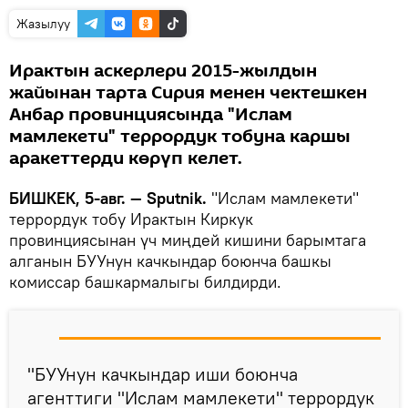
Жазылуу
Ирактын аскерлери 2015-жылдын
жайынан тарта Сирия менен чектешкен
Анбар провинциясында "Ислам
мамлекети" террордук тобуна каршы
аракеттерди көрүп келет.
БИШКЕК, 5-авг. — Sputnik.
"Ислам мамлекети"
террордук тобу Ирактын Киркук
провинциясынан үч миңдей кишини барымтага
алганын БУУнун качкындар боюнча башкы
комиссар башкармалыгы билдирди.
"БУУнун качкындар иши боюнча
агенттиги "Ислам мамлекети" террордук