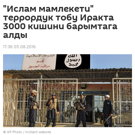
"Ислам мамлекети"
террордук тобу Иракта
3000 кишини барымтага
алды
17:36 05.08.2016
©
AP Photo
/ militant website