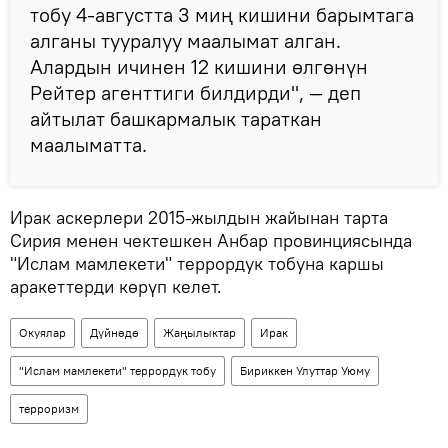
тобу 4-августта 3 миң кишини барымтага
алганы тууралуу маалымат алган.
Алардын ичинен 12 кишини өлгөнүн
Рейтер агенттиги билдирди", — деп
айтылат башкармалык тараткан
маалыматта.
Ирак аскерлери 2015-жылдын жайынан тарта
Сирия менен чектешкен Анбар провинциясында
"Ислам мамлекети" террордук тобуна каршы
аракеттерди көрүп келет.
Окуялар
Дүйнөдө
Жаңылыктар
Ирак
"Ислам мамлекети" террордук тобу
Бириккен Улуттар Уюму
терроризм