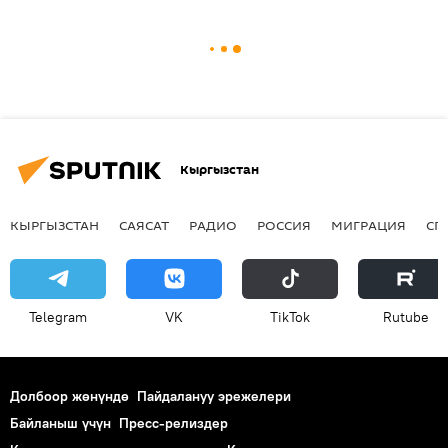
Кыргызстан
КЫРГЫЗСТАН
САЯСАТ
РАДИО
РОССИЯ
МИГРАЦИЯ
СП
Telegram
VK
ТikТоk
Rutube
Долбоор жөнүндө
Пайдалануу эрежелери
Байланыш үчүн
Пресс-релиздер