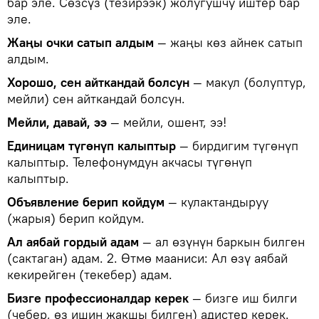
бар эле. Сөзсүз (тезирээк) жолугушчу иштер бар
эле.
Жаңы очки сатып алдым
— жаңы көз айнек сатып
алдым.
Хорошо, сен айткандай болсун
— макул (болуптур,
мейли) сен айткандай болсун.
Мейли, давай, ээ
— мейли, ошент, ээ!
Единицам түгөнүп калыптыр
— бирдигим түгөнүп
калыптыр. Телефонумдун акчасы түгөнүп
калыптыр.
Объявление берип койдум
— кулактандыруу
(жарыя) берип койдум.
Ал аябай гордый адам
— ал өзүнүн баркын билген
(сактаган) адам. 2. Өтмө мааниси: Ал өзү аябай
кекирейген (текебер) адам.
Бизге профессионалдар керек
— бизге иш билги
(чебер, өз ишин жакшы билген) адистер керек.