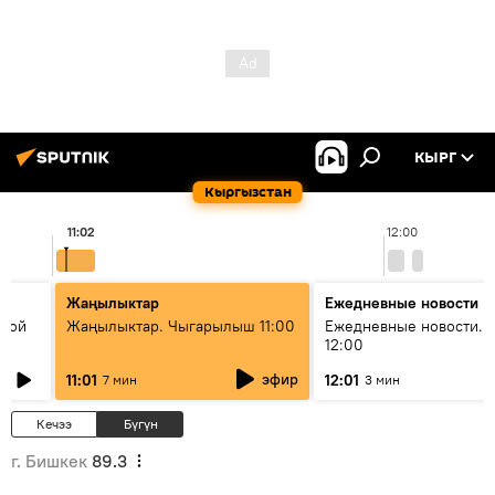
КЫРГ
Кыргызстан
11:02
12:00
Жаңылыктар
Ежедневные новости
икой
Жаңылыктар. Чыгарылыш 11:00
Ежедневные новости. 
12:00
эфир
11:01
12:01
7 мин
3 мин
Кечээ
Бүгүн
г. Бишкек
89.3