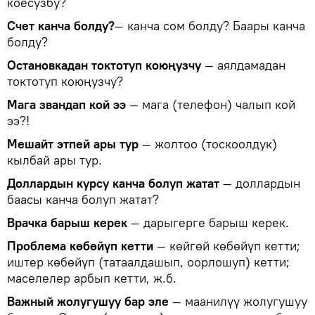
коёсузбу?
Счет канча болду?
— канча сом болду? Баары канча
болду?
Остановкадан токтотуп коюңузчу
— аялдамадан
токтотуп коюңузчу?
Мага звандап кой ээ
— мага (телефон) чалып кой
ээ?!
Мешайт этпей ары тур
— жолтоо (тоскоолдук)
кылбай ары тур.
Доллардын курсу канча болуп жатат
— доллардын
баасы канча болуп жатат?
Врачка барыш керек
— дарыгерге барыш керек.
Проблема көбөйүп кетти
— көйгөй көбөйүп кетти;
иштер көбөйүп (татаалдашып, оорлошуп) кетти;
маселелер арбып кетти, ж.б.
Важный жолугушуу бар эле
— маанилүү жолугушуу