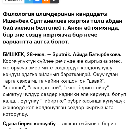
Филология илимдеринин кандидаты
Ишенбек Султаналиев кыргыз тили абдан
бай экенин белгилейт. Анын айтымында,
бир эле сөздү кыргызча бир нече
вариантта айтса болот.
БИШКЕК, 28-июл. — Sputnik. Айида Батырбекова.
Коомчулуктун сүйлөө речинде же кыргызча эмес,
же орусча эмес мите сөздөрдүн колдонулушу
көндүм адатка айланып бараткандай. Окуучудан
тарта саясатчыга чейин колдонгон "давай",
"хорошо", "звандап кой", "счет берип койчу"
сыяктуу чулдур сөздөр кадимки эле көрүнүш болуп
калды. Бүгүнкү "Тибиртке" рубрикасында күнүмдүк
жашоодо көп колдонулган сөздөр кыргызчага
которулду.
Сдача берип коесузбу
— ашкан тыйынын берип