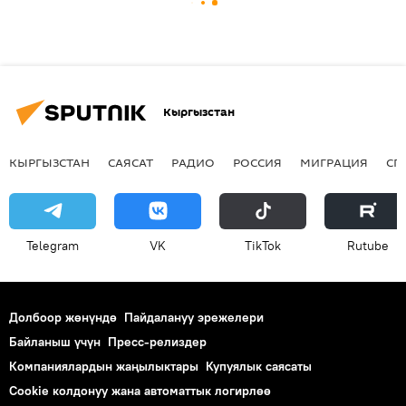
Кыргызстан
КЫРГЫЗСТАН
САЯСАТ
РАДИО
РОССИЯ
МИГРАЦИЯ
СП
Telegram
VK
ТikТоk
Rutube
Долбоор жөнүндө
Пайдалануу эрежелери
Байланыш үчүн
Пресс-релиздер
Компаниялардын жаңылыктары
Купуялык саясаты
Cookie колдонуу жана автоматтык логирлөө