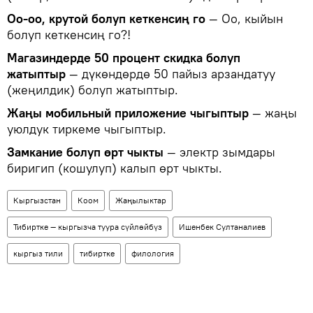
Оо-оо, крутой болуп кеткенсиң го
— Оо, кыйын
болуп кеткенсиң го?!
Магазиндерде 50 процент скидка болуп
жатыптыр
— дүкөндөрдө 50 пайыз арзандатуу
(жеңилдик) болуп жатыптыр.
Жаңы мобильный приложение чыгыптыр
— жаңы
уюлдук тиркеме чыгыптыр.
Замкание болуп өрт чыкты
— электр зымдары
биригип (кошулуп) калып өрт чыкты.
Кыргызстан
Коом
Жаңылыктар
Тибиртке — кыргызча туура сүйлөйбүз
Ишенбек Султаналиев
кыргыз тили
тибиртке
филология