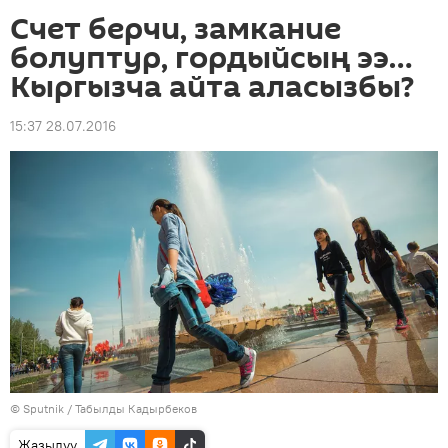
Счет берчи, замкание
болуптур, гордыйсың ээ…
Кыргызча айта аласызбы?
15:37 28.07.2016
©
Sputnik / Табылды Кадырбеков
Жазылуу