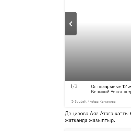
1
/3
 12 окуучу Бишкек, Ош
Ош шаарынын 12 ж
кан.
Великий Устюг же
©
Sputnik
/ Айша Камилова
Деңизова Аяз Атага катты
жатканда жазыптыр.