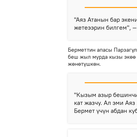
"Аяз Атанын бар экен
жетеээрин билгем", —
Берметтин апасы Парзагү
беш жыл мурда кызы экөө 
жөнөтүшкөн.
"Кызым азыр бешинчи
кат жазчу. Ал эми Аяз
Бермет үчүн абдан куб