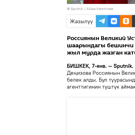
©
Sputnik
/ Айша Камилова
Жазылуу
Россиянын Великий Ус
шаарындагы бешинчи 
жыл мурда жазган ка
БИШКЕК, 7-янв. — Sputnik.
Деңизова Россиянын Велик
белек алды. Бул туурасын
агенттигинин түштүк айма