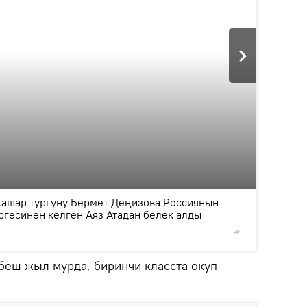
2
/3
ашар тургуну Бермет Деңизова Россиянын
ргесинен келген Аяз Атадан белек алды
©
Sputnik
 беш жыл мурда, биринчи класста окуп