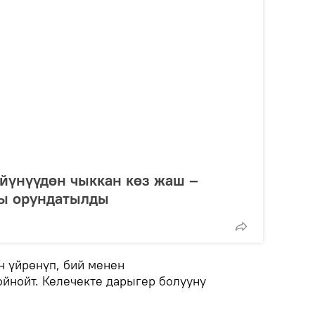
йүнүүдөн чыккан көз жаш –
ы орундатылды
н үйрөнүп, бий менен
ойнойт. Келечекте дарыгер болууну