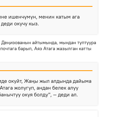
ине ишенчүмүн, менин катым ага
 деди окучу кыз.
л Деңизованын айтымында, мындан туптуура
почтага барып, Аяз Атага жазылган катты
де окуйт, Жаңы жыл алдында дайыма
 Атага жолугуп, андан белек алуу
анычтуу окуя болду", — деди ал.