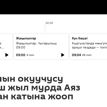
02:00
Жаңылыктар
Күн башат
е
Жаңылыктар. Чыгарылыш
Кыргызстанда мөңгүл
х
09:00
эриши тездеди — токт
мүмкүн эмеспи?
09:00
09:04
4 мин
46 мин
ын окуучусу
ш жыл мурда Аяз
ан катына жооп