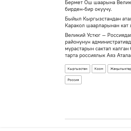
Бермет Ош шаарына Велики
бирден-бир окуучу.
Быйыл Кыргызстандан атал
Каракол шаарларынан кат
Великий Устюг — Россияда
районунун административд
мурастарын сактап калган
тарта россиялык Аяз Атал
Кыргызстан
Коом
Жаңылыкта
Россия