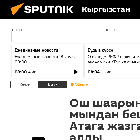
Кыргызстан
00:00
01:00
Ежедневные новости
Будь в курсе
Ежедневные новости. Выпуск
О вкладе РКФР в развити
08:00
экономики КР и ключевы
секторах до 2030 года
08:00
08:04
4 мин
55 мин
Кечээ
Бүгүн
Эфирге
Ош шаарын
мындан бе
Атага жазг
алды