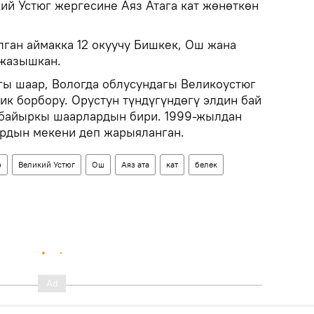
й Устюг жергесине Аяз Атага кат жөнөткөн
ган аймакка 12 окуучу Бишкек, Ош жана
 жазышкан.
гы шаар, Вологда облусундагы Великоустюг
ик борбору. Орустун түндүгүндөгү элдин бай
 байыркы шаарлардын бири. 1999-жылдан
ардын мекени деп жарыяланган.
р
Великий Устюг
Ош
Аяз ата
кат
белек