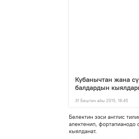
Кубанычтан жана сү
балдардын кыялдар
31 Бештин айы 2015, 18:45
Белектин ээси англис тили
алектенип, фортапианодо 
кыялданат.