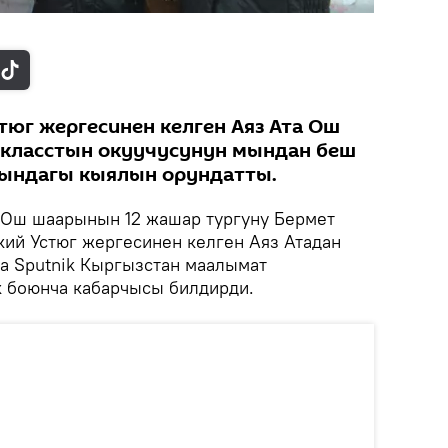
тюг жергесинен келген Аяз Ата Ош
класстын окуучусунун мындан беш
тындагы кыялын орундатты.
Ош шаарынын 12 жашар тургуну Бермет
ий Устюг жергесинен келген Аяз Атадан
да Sputnik Кыргызстан маалымат
к боюнча кабарчысы билдирди.