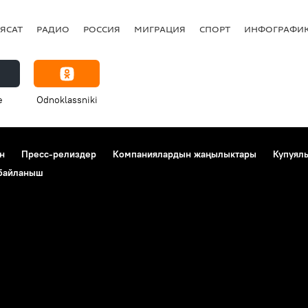
ЯСАТ
РАДИО
РОССИЯ
МИГРАЦИЯ
СПОРТ
ИНФОГРАФИ
e
Odnoklassniki
н
Пресс-релиздер
Компаниялардын жаңылыктары
Купуял
 байланыш