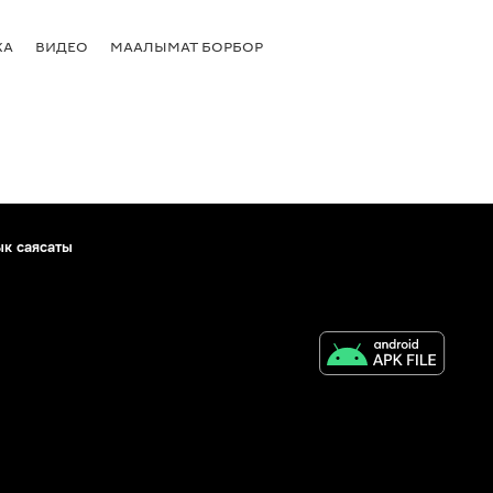
КА
ВИДЕО
МААЛЫМАТ БОРБОР
ык саясаты