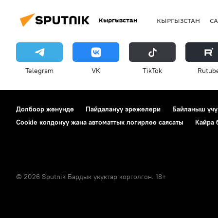
Кыргызстан
КЫРГЫЗСТАН
СА
Telegram
VK
ТikТоk
Rutub
Долбоор жөнүндө
Пайдалануу эрежелери
Байланыш үчү
Cookie колдонуу жана автоматтык логирлөө саясаты
Кайра
© 2026 Sputnik Бардык укуктар корголгон. 18+