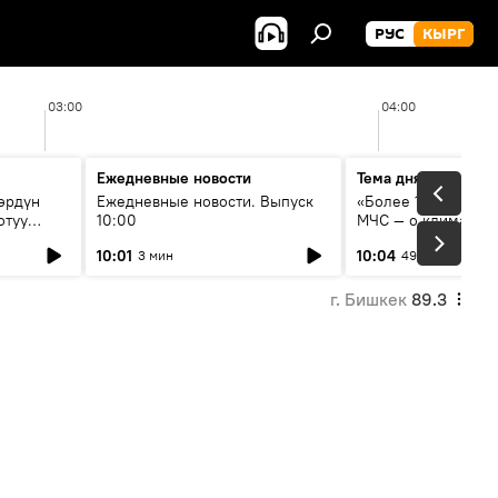
РУС
КЫРГ
03:00
04:00
Ежедневные новости
Тема дня
өрдүн
Ежедневные новости. Выпуск
«Более 1200 сёл в 
отуу
10:00
МЧС — о климате, 
системе оповещен
10:01
10:04
3 мин
49 мин
населения
г. Бишкек
89.3