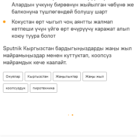
Алардын учкуну бирөөнүн жыйылган чөбүнө же
балконуна түшпөгөндөй болушу шарт
Кокустан өрт чыгып чоң аянтты жалмап
кетпеши үчүн үйгө өрт өчүрүүчү каражат алып
коюу туура болот
Sputnik Кыргызстан бардыгыңыздарды жаңы жыл
майрамыңыздар менен куттуктап, коопсуз
майрамдык кече каалайт.
Окуялар
Кыргызстан
Жаңылыктар
Жаңы жыл
коопсуздук
пиротехника