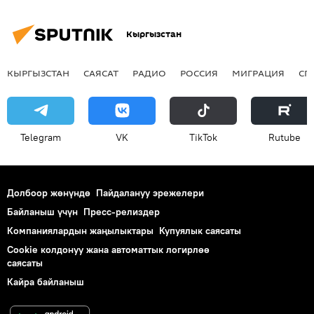
Кыргызстан
КЫРГЫЗСТАН
САЯСАТ
РАДИО
РОССИЯ
МИГРАЦИЯ
СП
Telegram
VK
ТikТоk
Rutube
Долбоор жөнүндө
Пайдалануу эрежелери
Байланыш үчүн
Пресс-релиздер
Компаниялардын жаңылыктары
Купуялык саясаты
Cookie колдонуу жана автоматтык логирлөө
саясаты
Кайра байланыш