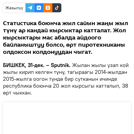
Жазылуу
Статистика боюнча жыл сайын жаңы жыл
түнү ар кандай кырсыктар катталат. Жол
кырсыктары мас абалда айдоого
байланыштуу болсо, өрт пиротехниканы
олдоксон колдонуудан чыгат.
БИШКЕК, 31-дек. – Sputnik.
Жылан жылы узап кой
жылы кирип келген түнү, тагыраагы 2014-жылдан
2015-жылга оогон түндө бир сутканын ичинде
республика боюнча 20 жол кырсыгы катталып, 38
өрт чыккан.