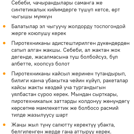
Себеби, чачырандылары саманга же
синтетикалык кийимдерге түшүп кетсе, өрт
чыгышы мүмкүн
Балатылар эл чыгуучу жолдорду тоспогондой
жерге коюлушу керек
Пиротехниканы адистештирилген дүкөндөрдөн
сатып алган жакшы. Себеби, ал жактан жок
дегенде, жасалмасына туш болбойсуз, бул
албетте, коопсуз болот
Пиротехниканы кайсыл жеринен тутандырып,
билиги канча убакытка чейин күйүп, ракеталар
кайсы жакты көздөй уча тургандыгын
уялбастан суроо керек. Мындан сырткары,
пиротехникалык заттарды колдонуу жөнүндөгү
көрсөтмө мамлекеттик же болбосо расмий
тилде жазылуусу шарт
Жаңы жыл түнү салютту керектүү убакта,
белгиленген жерде гана аттыруу керек.