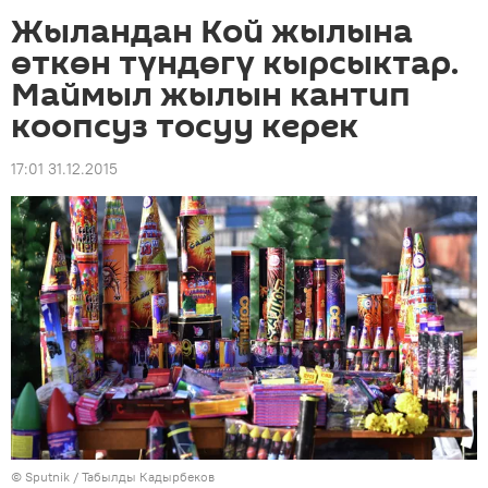
Жыландан Кой жылына
өткөн түндөгү кырсыктар.
Маймыл жылын кантип
коопсуз тосуу керек
17:01 31.12.2015
©
Sputnik / Табылды Кадырбеков