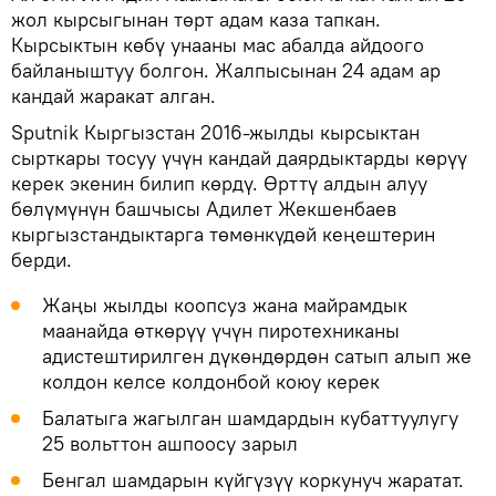
жол кырсыгынан төрт адам каза тапкан.
Кырсыктын көбү унааны мас абалда айдоого
байланыштуу болгон. Жалпысынан 24 адам ар
кандай жаракат алган.
Sputnik Кыргызстан 2016-жылды кырсыктан
сырткары тосуу үчүн кандай даярдыктарды көрүү
керек экенин билип көрдү. Өрттү алдын алуу
бөлүмүнүн башчысы Адилет Жекшенбаев
кыргызстандыктарга төмөнкүдөй кеңештерин
берди.
Жаңы жылды коопсуз жана майрамдык
маанайда өткөрүү үчүн пиротехниканы
адистештирилген дүкөндөрдөн сатып алып же
колдон келсе колдонбой коюу керек
Балатыга жагылган шамдардын кубаттуулугу
25 вольттон ашпоосу зарыл
Бенгал шамдарын күйгүзүү коркунуч жаратат.