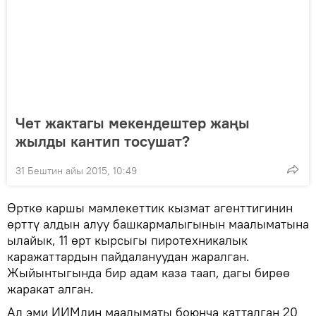
Чет жактагы мекендештер жаңы
жылды кантип тосушат?
31 Бештин айы 2015, 10:49
Өрткө каршы мамлекеттик кызмат агенттигинин
өрттү алдын алуу башкармалыгынын маалыматына
ылайык, 11 өрт кырсыгы пиротехникалык
каражаттардын пайдалануудан жаралган.
Жыйынтыгында бир адам каза таап, дагы бирөө
жаракат алган.
Ал эми ИИМдин маалыматы боюнча катталган 20