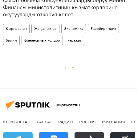
саясат боюнча консультацияларды берүү менен
Финансы министрлигинин кызматкерлерине
окутууларды өткөрүп келет.
Кыргызстан
Жаңылыктар
Экономика
Евробиримдик
билим
финансылык колдоо
каражат
Кыргызстан
КЫРГЫЗСТАН
САЯСАТ
РАДИО
РОССИЯ
МИГРАЦИЯ
СП