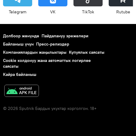
Telegram
VK
ТikТоk
Rutube
Долбоор жөнүндө
Пайдалануу эрежелери
Байланыш үчүн
Пресс-релиздер
Компаниялардын жаңылыктары
Купуялык саясаты
Cookie колдонуу жана автоматтык логирлөө
саясаты
Кайра байланыш
© 2026 Sputnik Бардык укуктар корголгон. 18+