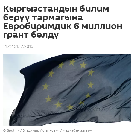
Кыргызстандын билим
берүү тармагына
Евробиримдик 6 миллион
грант бөлдү
14:42 31.12.2015
©
Sputnik
/ Владимир Астапкович
/
Медиабанкка өтүү