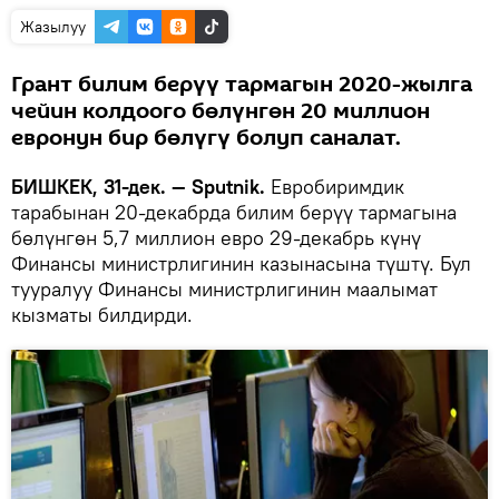
Жазылуу
Грант билим берүү тармагын 2020-жылга
чейин колдоого бөлүнгөн 20 миллион
евронун бир бөлүгү болуп саналат.
БИШКЕК, 31-дек. — Sputnik.
Евробиримдик
тарабынан 20-декабрда билим берүү тармагына
бөлүнгөн 5,7 миллион евро 29-декабрь күнү
Финансы министрлигинин казынасына түштү. Бул
тууралуу Финансы министрлигинин маалымат
кызматы билдирди.