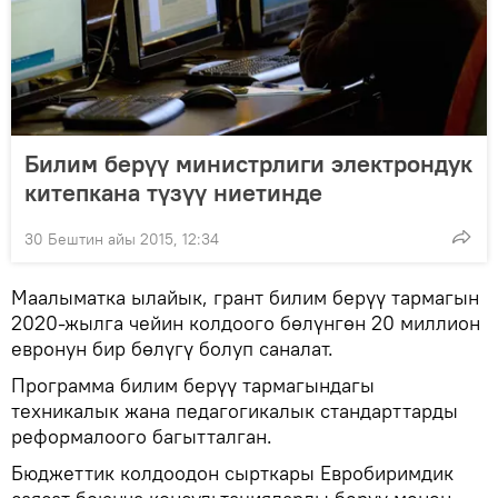
Билим берүү министрлиги электрондук
китепкана түзүү ниетинде
30 Бештин айы 2015, 12:34
Маалыматка ылайык, грант билим берүү тармагын
2020-жылга чейин колдоого бөлүнгөн 20 миллион
евронун бир бөлүгү болуп саналат.
Программа билим берүү тармагындагы
техникалык жана педагогикалык стандарттарды
реформалоого багытталган.
Бюджеттик колдоодон сырткары Евробиримдик