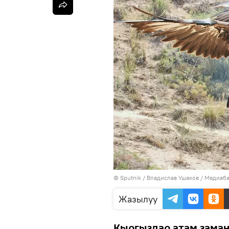
©
Sputnik
/ Владислав Ушаков
/
Медиаба
Жазылуу
Кыргыздар атам заман