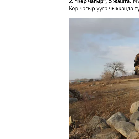
2. "Кер чагыр", 5 жашта.
Мү
Кер чагыр ууга чыкканда т