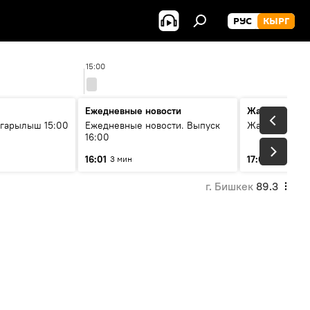
РУС
КЫРГ
15:00
16:0
Ежедневные новости
Жаңылыктар
гарылыш 15:00
Ежедневные новости. Выпуск
Жаңылыктар.
16:00
16:01
17:01
3 мин
5 мин
г. Бишкек
89.3