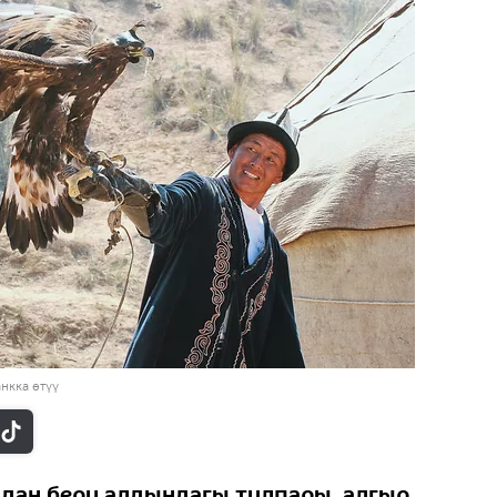
нкка өтүү
дан бери алдындагы тулпары, алгыр