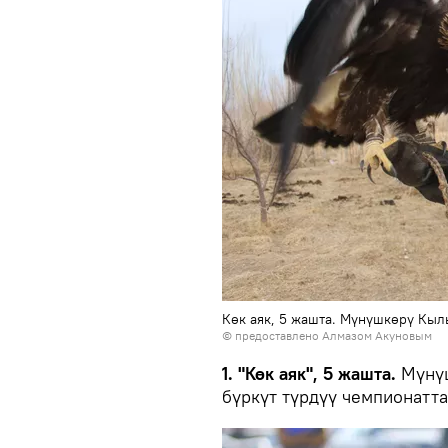
Көк аяк, 5 жашта. Мүнүшкөрү Кы
© предоставлено Алмазом Акуновым
1. "Көк аяк", 5 жашта.
Мүнүш
бүркүт түрдүү чемпионатт