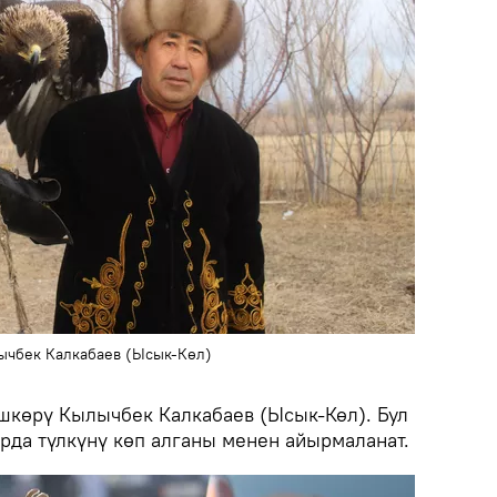
лычбек Калкабаев (Ысык-Көл)
көрү Кылычбек Калкабаев (Ысык-Көл). Бул
арда түлкүнү көп алганы менен айырмаланат.