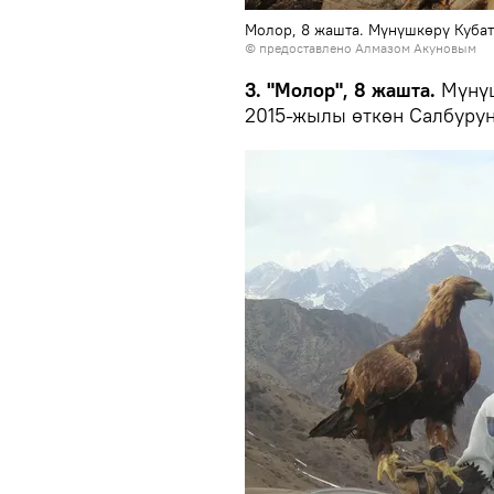
Молор, 8 жашта. Мүнүшкөрү Куба
© предоставлено Алмазом Акуновым
3. "Молор", 8 жашта.
Мүнүш
2015-жылы өткөн Салбурун