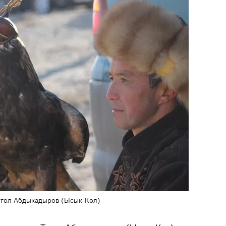
Түгөл Абдыкадыров (Ысык-Көл)