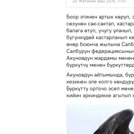
20 Жетинин айы 2015, 11:57
Боор этинен артык көрүп, 
сөзүнөн сак-сактап, каста
балага өтүп, учугу уланып
бүгүнкүдөй кастарланып к
өнөр боюнча жылына Салбу
Салбурун федерациясынын
Акуновдун жардамы менен
бүркүтчү менен бүркүттөрд
Акуновдун айтымында, бүр
кезинен эле колго көндүрү
Бүркүттү орточо эсеп мене
кийин эркиндикке агытып 