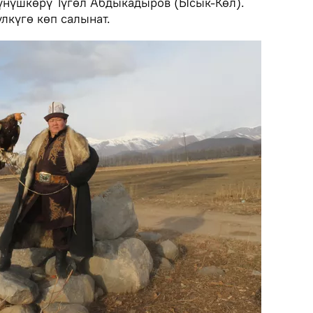
нүшкөрү Түгөл Абдыкадыров (Ысык-Көл).
үлкүгө көп салынат.