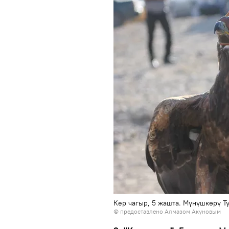
Кер чагыр, 5 жашта. Мүнүшкөрү 
© предоставлено Алмазом Акуновым