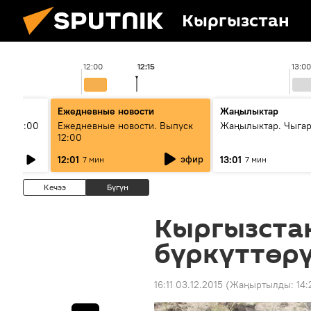
Кыргызстан
12:00
12:15
13:00
Ежедневные новости
Жаңылыктар
ыш 11:00
Ежедневные новости. Выпуск
Жаңылыктар. Чыга
12:00
эфир
12:01
13:01
7 мин
7 мин
Кечээ
Бүгүн
Кыргызста
бүркүттөр
16:11 03.12.2015
(Жаңыртылды:
14: