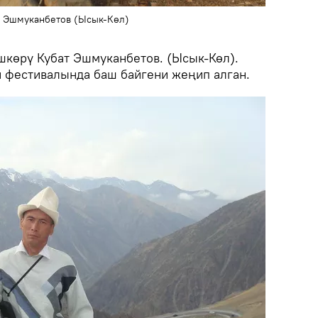
т Эшмуканбетов (Ысык-Көл)
көрү Кубат Эшмуканбетов. (Ысык-Көл).
 фестивалында баш байгени жеңип алган.