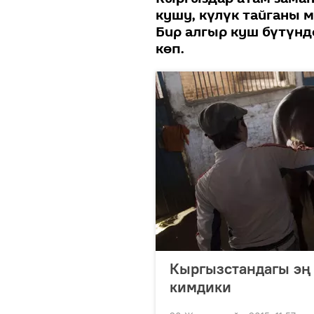
кушу, күлүк тайганы м
Бир алгыр куш бүтүнд
көп.
Кыргызстандагы эң
кимдики