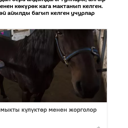
енен көкүрөк кага мактанып келген.
өй айылды багып келген учурлар
 мыкты күлүктөр менен жорголор