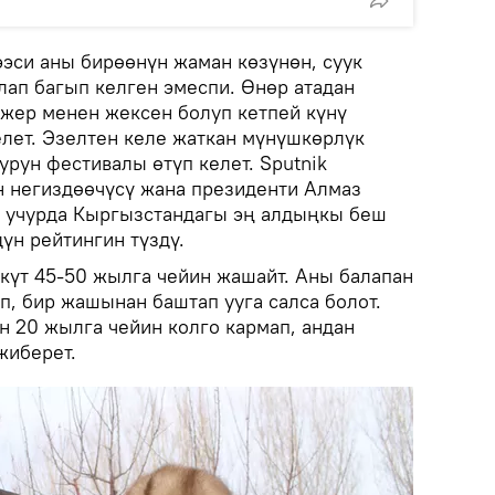
ээси аны бирөөнүн жаман көзүнөн, суук
рлап багып келген эмеспи. Өнөр атадан
, жер менен жексен болуп кетпей күнү
елет. Эзелтен келе жаткан мүнүшкөрлүк
рун фестивалы өтүп келет. Sputnik
 негиздөөчүсү жана президенти Алмаз
 учурда Кыргызстандагы эң алдыңкы беш
үн рейтингин түздү.
күт 45-50 жылга чейин жашайт. Аны балапан
п, бир жашынан баштап ууга салса болот.
н 20 жылга чейин колго кармап, андан
жиберет.