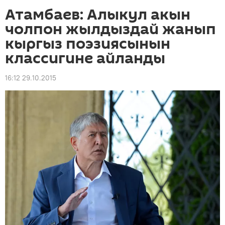
Атамбаев: Алыкул акын
чолпон жылдыздай жанып
кыргыз поэзиясынын
классигине айланды
16:12 29.10.2015