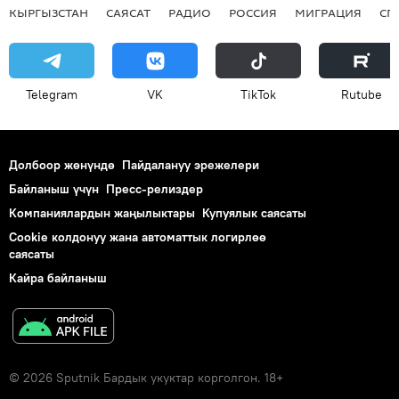
КЫРГЫЗСТАН
САЯСАТ
РАДИО
РОССИЯ
МИГРАЦИЯ
СП
Telegram
VK
ТikТоk
Rutube
Долбоор жөнүндө
Пайдалануу эрежелери
Байланыш үчүн
Пресс-релиздер
Компаниялардын жаңылыктары
Купуялык саясаты
Cookie колдонуу жана автоматтык логирлөө
саясаты
Кайра байланыш
© 2026 Sputnik Бардык укуктар корголгон. 18+