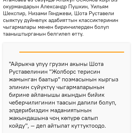
окурмандарын Александр Пушкин, Уильям
Шекспир, Низами Гянджеви, Шота Руставели
сыяктуу дүйнөлүк адабияттын классиктеринин
чыгармалары менен биринчилерден болуп
тааныштырганын белгилеп өттү.
"Айрыкча улуу грузин акыны Шота
Руставелинин "Жолборс терисин
жамынган баатыр" поэмасынын кыргыз
элинин сүйүктүү чыгармаларынын
бирине айланышы акындын бийик
чеберчилигинин таасын далили болуп,
элдерибиздин маданиятынын
жакындашына чоң көпүрө салып
койду", — деп айтылат куттуктоодо.