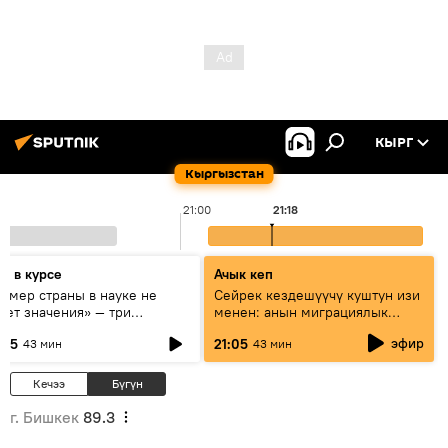
КЫРГ
Кыргызстан
21:00
21:18
дь в курсе
Ачык кеп
азмер страны в науке не
Сейрек кездешүүчү куштун изи
еет значения» — три
менен: анын миграциялык
сперта о сотрудничестве
жолу эмнеден кабар берет?
эфир
:05
21:05
43 мин
43 мин
ссии и Кыргызстана в
разовании и исследованиях
Кечээ
Бүгүн
г. Бишкек
89.3