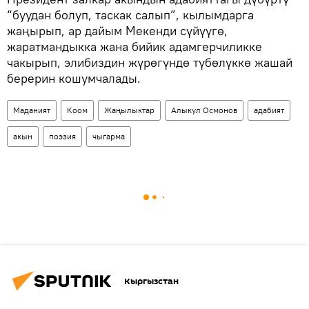
“буудан болуп, таскак салып”, кылымдарга
жаңырып, ар дайым Мекенди сүйүүгө,
жаратмандыкка жана бийик адамгерчиликке
чакырып, элибиздин жүрөгүндө түбөлүккө жашай
берерин кошумчалады.
Маданият
Коом
Жаңылыктар
Алыкул Осмонов
адабият
акын
поэзия
чыгарма
Кыргызстан