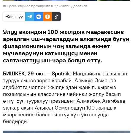
©
Пресс-служба президента КР / Султан Досалиев
Жазылуу
Улуу акындын 100 жылдык мааракесине
арналган иш-чаралардын алкагында бүгүн
филармониянын чоң залында өкмөт
мүчөлөрүнүн катышуусу менен
салтанаттуу иш-чара болуп өттү.
БИШКЕК, 29-окт. — Sputnik
. Маңдайына жазылган
түрдүү сыноолорго карабай, Алыкул Осмонов
адабиятта чолпон жылдыздай жанып, кыргыз
поэзиясынын классигине чейинки жолду басып
өттү. Бул тууралуу президент Алмазбек Атамбаев
залкар акын Алыкул Осмоновдун 100 жылдык
мааракесине байланыштуу куттуктоосунда
билдирди.