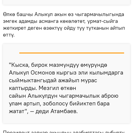
Өлкө башчы Алыкул акын өз чыгармачылыгында
эмгек адамды асманга көкөлөтөт, урмат-сыйга
жеткирет деген өзөктүү ойду туу тутканын айтып
өттү.
"Кыска, бирок мазмундуу өмүрүндө
Алыкул Осмонов кыргыз эли кылымдарга
сыймыктангыдай ажайып мурас
калтырды. Мезгил өткөн
сайын Алыкулдун чыгармачылык аброю
улам артып, зоболосу бийиктеп бара
жатат", — деди Атамбаев.
Президент залкар акындын адабияттагы дүбүртү