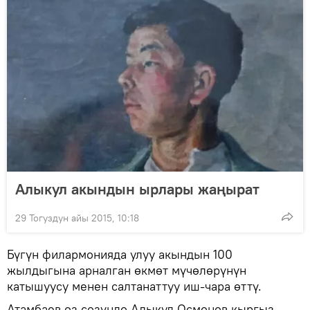
Алыкул акындын ырлары жаңырат
29 Тогуздун айы 2015, 10:18
Бүгүн филармонияда улуу акындын 100
жылдыгына арналган өкмөт мүчөлөрүнүн
катышуусу менен салтанаттуу иш-чара өттү.
Атамбаев өз сөзүндө Алыкул Осмонов кыргыз