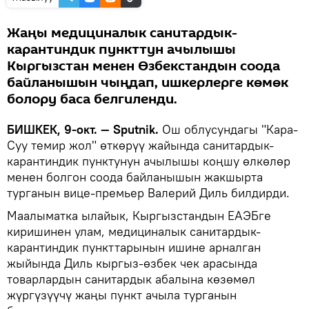
Жаңы медициналык санитардык-
карантиндик пункттун ачылышы
Кыргызстан менен Өзбекстандын соода
байланышын чыңдап, ишкерлерге көмөк
болору баса белгиленди.
БИШКЕК, 9-окт. — Sputnik.
Ош облусундагы "Кара-
Суу темир жол" өткөрүү жайында санитардык-
карантиндик пунктунун ачылышы коңшу өлкөлөр
менен болгон соода байланышын жакшырта
турганын вице-премьер Валерий Диль билдирди.
Маалыматка ылайык, Кыргызстандын ЕАЭБге
киришинен улам, медициналык санитардык-
карантиндик пункттарынын ишине арналган
жыйында Диль кыргыз-өзбек чек арасында
товарлардын санитардык абалына көзөмөл
жүргүзүүчү жаңы пункт ачыла турганын