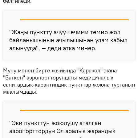
белгиледи.
"Жаңы пунктту ачуу чечими темир жол
байланышынын ачылышынан улам кабыл
алынууда", — деди атка минер.
Муну менен бирге жыйында "Каракол" жана
"Баткен" аэропортторундагы медициналык
санитардык-карантиндик пункттар жоюла турганын
маалымдады.
"Эки пункттун жоюлушу аталган
аэропорттордун Эл аралык жарандык