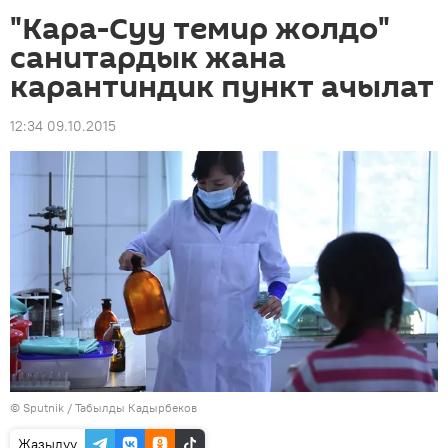
"Кара-Суу темир жолдо"
санитардык жана
карантиндик пункт ачылат
12:34 09.10.2015
©
Sputnik / Табылды Кадырбеков
Жазылуу