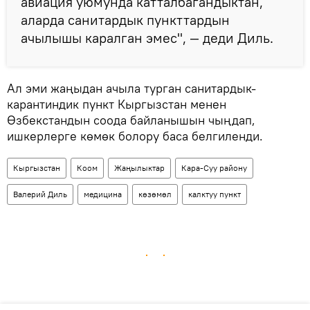
авиация уюмунда катталбагандыктан,
аларда санитардык пункттардын
ачылышы каралган эмес", — деди Диль.
Ал эми жаңыдан ачыла турган санитардык-
карантиндик пункт Кыргызстан менен
Өзбекстандын соода байланышын чыңдап,
ишкерлерге көмөк болору баса белгиленди.
Кыргызстан
Коом
Жаңылыктар
Кара-Суу району
Валерий Диль
медицина
көзөмөл
калктуу пункт