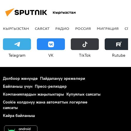
Кыргызстан
КЫРГЫЗСТАН
САЯСАТ
РАДИО
РОССИЯ
МИГРАЦИЯ
СП
Telegram
VK
ТikТоk
Rutube
Долбоор жөнүндө
Пайдалануу эрежелери
Байланыш үчүн
Пресс-релиздер
Компаниялардын жаңылыктары
Купуялык саясаты
Cookie колдонуу жана автоматтык логирлөө
саясаты
Кайра байланыш