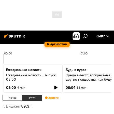
КЫРГ
Кыргызстан
00:00
01:00
Ежедневные новости
Будь в курсе
Ежедневные новости. Выпуск
Среда вместо воскресенья и
08:00
другие новшества: как будут
проходить выборы в КР?
08:00
08:04
4 мин
38 мин
Кечээ
Бүгүн
Эфирге
г. Бишкек
89.3