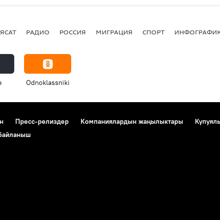
ЯСАТ
РАДИО
РОССИЯ
МИГРАЦИЯ
СПОРТ
ИНФОГРАФИ
e
Odnoklassniki
н
Пресс-релиздер
Компаниялардын жаңылыктары
Купуял
 байланыш