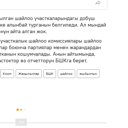
нылган шайлоо участкаларындагы добуш
ке алынбай турганын белгиледи. Ал мындай
нун айта алган жок.
 участкалык шайлоо комиссиялары шайлоо
лар боюнча партиялар менен жарандардан
тканын кошумчалады. Анын айтымында,
стоктор өз отчетторун БШКга берет.
Коом
Жаңылыктар
БШК
шайлоо
жыйынтык