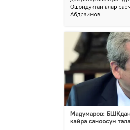
Ошондуктан алар рас
Абдраимов.
Мадумаров: БШКдан
кайра саноосун тал