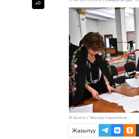
©
Sputnik / Табылды Кадырбеков
Жазылуу