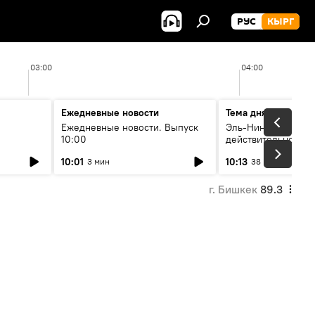
РУС
КЫРГ
03:00
04:00
Ежедневные новости
Тема дня
Ежедневные новости. Выпуск
Эль-Ниньо, жара и 
10:00
действительно вли
 өнүгүү
погоду в Кыргызст
10:01
10:13
3 мин
38 мин
г. Бишкек
89.3