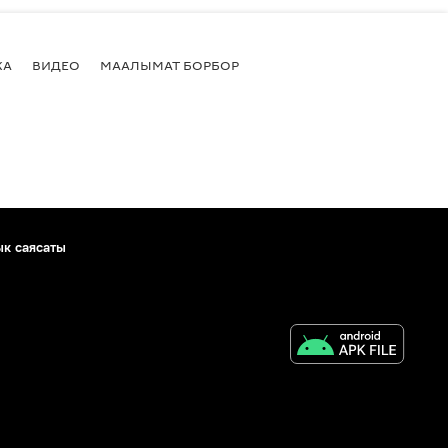
КА
ВИДЕО
МААЛЫМАТ БОРБОР
ык саясаты