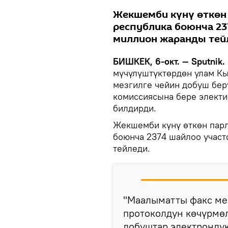
Жекшемби күнү өткөн
республика боюнча 237
миллион жаранды тей
БИШКЕК, 6-окт. — Sputnik.
мүчүлүштүктөрдөн улам Кы
мезгилге чейин добуш бе
комиссиясына бере электи
билдирди.
Жекшемби күнү өткөн пар
боюнча 2374 шайлоо участ
тейледи.
"Маалыматты факс мен
протоколдун көчүрмө
добуштар электрондук