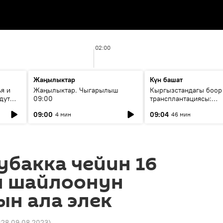
02:00
Жаңылыктар
Күн башат
я и
Жаңылыктар. Чыгарылыш
Кыргызстандагы боор
дут
09:00
трансплантациясы:
жетишкендиктер жана
09:00
09:04
4 мин
46 мин
келечеги
бакка чейин 16
н шайлоонун
н ала элек
:28 09.08.2023
)