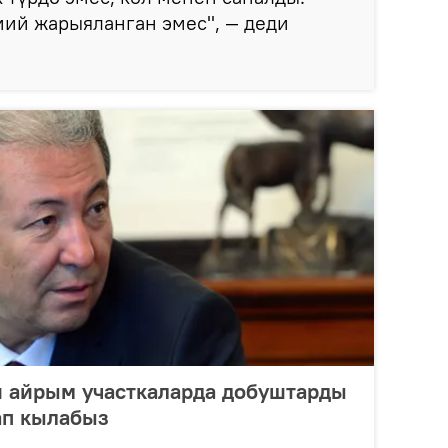
мий жарыяланган эмес", — деди
 айрым участкаларда добуштарды
ап кылабыз