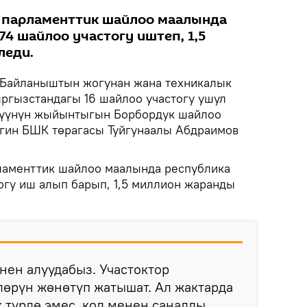
 парламенттик шайлоо маалында
4 шайлоо участогу иштеп, 1,5
леди.
Байланыштын жогунан жана техникалык
ргызстандагы 16 шайлоо участогу ушул
рүүнүн жыйынтыгын Борбордук шайлоо
гин БШК төрагасы Туйгунаалы Абдраимов
ламенттик шайлоо маалында республика
огу иш алып барып, 1,5 миллион жаранды
ен алуудабыз. Участоктор
лөрүн жөнөтүп жатышат. Ал жактарда
 түрдө эмес, кол менен саналды.