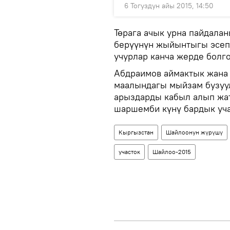
6 Тогуздун айы 2015, 14:50
Төрага ачык урна пайдала
берүүнүн жыйынтыгы эсеп
учурлар канча жерде болго
Абдраимов аймактык жана
маалындагы мыйзам бузуу
арыздарды кабыл алып жа
шаршемби күнү бардык уча
Кыргызстан
Шайлоонун жүрүшү
участок
Шайлоо-2015