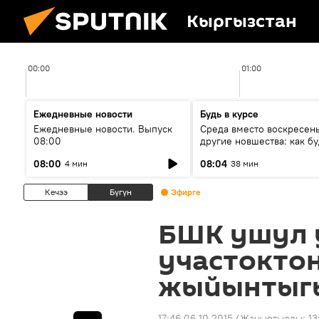
Кыргызстан
00:00
01:00
Ежедневные новости
Будь в курсе
Ежедневные новости. Выпуск
Среда вместо воскресень
08:00
другие новшества: как бу
проходить выборы в КР?
08:00
08:04
4 мин
38 мин
Кечээ
Бүгүн
Эфирге
БШК ушул у
участокто
жыйынтыгы
17:46 06.10.2015
(Жаңыртылды:
13