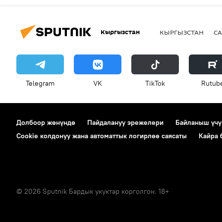
Кыргызстан
КЫРГЫЗСТАН
СА
Telegram
VK
ТikТоk
Rutub
Долбоор жөнүндө
Пайдалануу эрежелери
Байланыш үчү
Cookie колдонуу жана автоматтык логирлөө саясаты
Кайра
© 2026 Sputnik Бардык укуктар корголгон. 18+