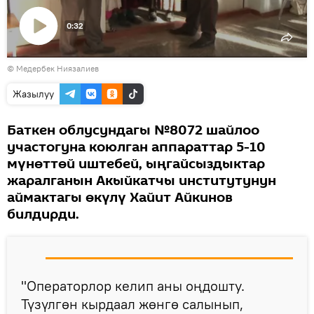
0:32
Видеону
© Медербек Ниязалиев
көрсөтүү
Жазылуу
Баткен облусундагы №8072 шайлоо
участогуна коюлган аппараттар 5-10
мүнөттөй иштебей, ыңгайсыздыктар
жаралганын Акыйкатчы институтунун
аймактагы өкүлү Хайит Айкинов
билдирди.
"Операторлор келип аны оңдошту.
Түзүлгөн кырдаал жөнгө салынып,