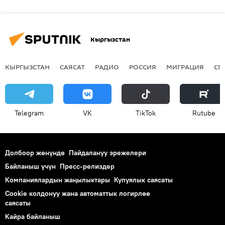
Кыргызстан
КЫРГЫЗСТАН
САЯСАТ
РАДИО
РОССИЯ
МИГРАЦИЯ
СП
Telegram
VK
ТikТоk
Rutube
Долбоор жөнүндө
Пайдалануу эрежелери
Байланыш үчүн
Пресс-релиздер
Компаниялардын жаңылыктары
Купуялык саясаты
Cookie колдонуу жана автоматтык логирлөө
саясаты
Кайра байланыш