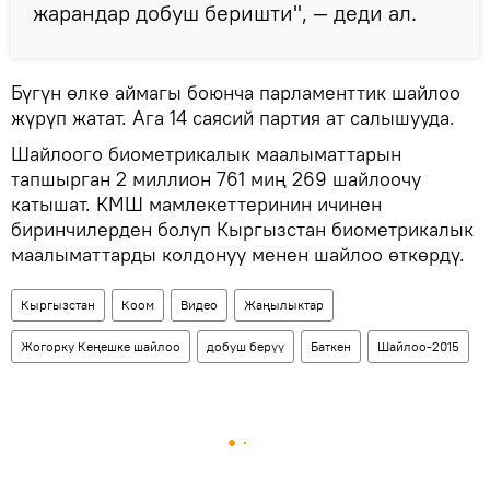
жарандар добуш беришти", — деди ал.
Бүгүн өлкө аймагы боюнча парламенттик шайлоо
жүрүп жатат. Ага 14 саясий партия ат салышууда.
Шайлоого биометрикалык маалыматтарын
тапшырган 2 миллион 761 миң 269 шайлоочу
катышат. КМШ мамлекеттеринин ичинен
биринчилерден болуп Кыргызстан биометрикалык
маалыматтарды колдонуу менен шайлоо өткөрдү.
Кыргызстан
Коом
Видео
Жаңылыктар
Жогорку Кеңешке шайлоо
добуш берүү
Баткен
Шайлоо-2015