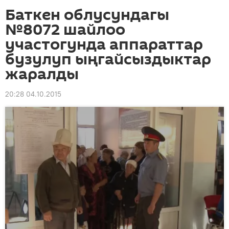
Баткен облусундагы
№8072 шайлоо
участогунда аппараттар
бузулуп ыңгайсыздыктар
жаралды
20:28 04.10.2015