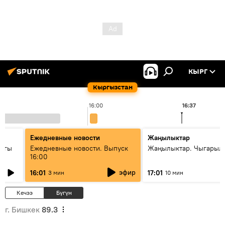
КЫРГ
Кыргызстан
16:00
16:37
Ежедневные новости
Жаңылыктар
дагы
Ежедневные новости. Выпуск
Жаңылыктар. Чыгарыл
16:00
ызмат
эфир
16:01
17:01
3 мин
10 мин
Кечээ
Бүгүн
г. Бишкек
89.3