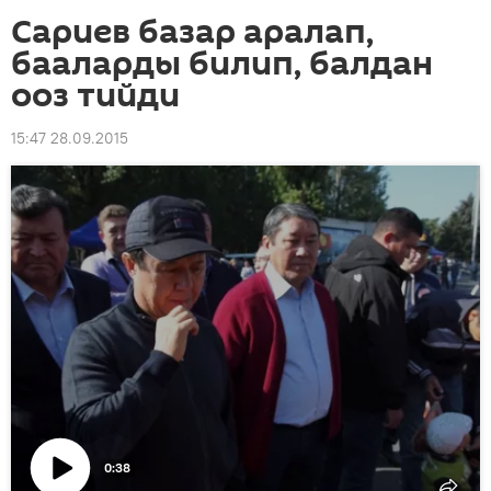
Сариев базар аралап,
бааларды билип, балдан
ооз тийди
15:47 28.09.2015
0:38