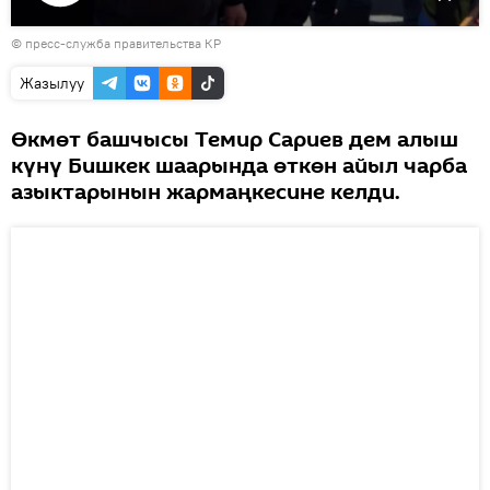
Видеону
© пресс-служба правительства КР
көрсөтүү
Жазылуу
Өкмөт башчысы Темир Сариев дем алыш
күнү Бишкек шаарында өткөн айыл чарба
азыктарынын жармаңкесине келди.