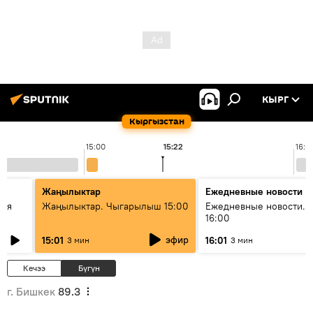
КЫРГ
Кыргызстан
15:00
15:22
16:0
Жаңылыктар
Ежедневные новости
кая
Жаңылыктар. Чыгарылыш 15:00
Ежедневные новости. 
16:00
эфир
15:01
16:01
3 мин
3 мин
Кечээ
Бүгүн
г. Бишкек
89.3