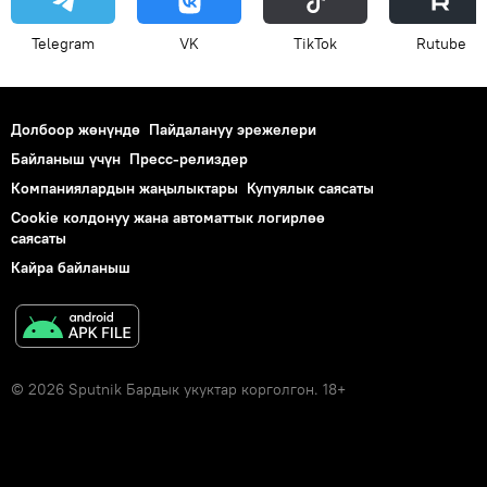
Telegram
VK
ТikТоk
Rutube
Долбоор жөнүндө
Пайдалануу эрежелери
Байланыш үчүн
Пресс-релиздер
Компаниялардын жаңылыктары
Купуялык саясаты
Cookie колдонуу жана автоматтык логирлөө
саясаты
Кайра байланыш
© 2026 Sputnik Бардык укуктар корголгон. 18+