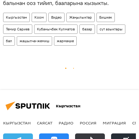
балынан ооз тийип, бааларына кызыкты.
Кыргызстан
Коом
Видео
Жаңылыктар
Бишкек
Темир Сариев
Кубанычбек Кулматов
базар
сүт азыктары
бал
жашылча-жемиш
жармаңке
Кыргызстан
КЫРГЫЗСТАН
САЯСАТ
РАДИО
РОССИЯ
МИГРАЦИЯ
СП