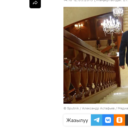
©
Sputnik
/ Александр Астафьев
/
Медиа
Жазылуу