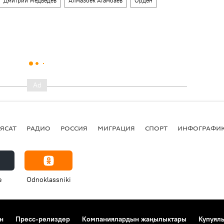
Дмитрий Медведев
Алмазбек Атамбаев
Орден
ЯСАТ
РАДИО
РОССИЯ
МИГРАЦИЯ
СПОРТ
ИНФОГРАФИ
e
Odnoklassniki
н
Пресс-релиздер
Компаниялардын жаңылыктары
Купуял