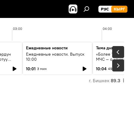
РУС
КЫРГ
03:00
04:00
Ежедневные новости
Тема дня
өрдүн
Ежедневные новости. Выпуск
«Более 1200 сёл в 
отуу
10:00
МЧС — о климате, 
системе оповещен
10:01
10:04
3 мин
49 мин
населения
г. Бишкек
89.3