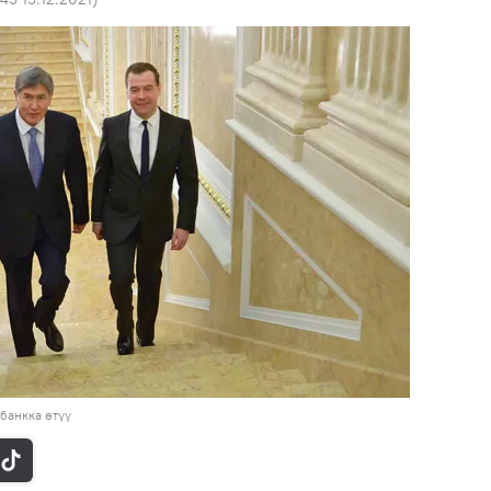
банкка өтүү