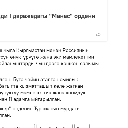
ди I даражадагы "Манас" ордени
ашчыга Кыргызстан менен Россиянын
сун өнүктүрүүгө жана эки мамлекеттин
 байланыштарды чыңдоого кошкон салымы
ген. Буга чейин аталган сыйлык
багытта кызматташып келе жаткан
үнүктүү мамлекеттик жана коомдук
ан 11 адамга ыйгарылган.
кер" орденин Түркиянын мурдагы
лган.