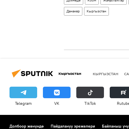
Дүйнөдө
Коом
Жаңылыктар
Данакер
Кыргызстан
Кыргызстан
КЫРГЫЗСТАН
СА
Telegram
VK
ТikТоk
Rutub
Долбоор жөнүндө
Пайдалануу эрежелери
Байланыш үчү