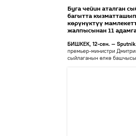
Буга чейин аталган с
багытта кызматташып
көрүнүктүү мамлекет
жалпысынан 11 адамга
БИШКЕК, 12-сен. — Sputnik
премьер-министри Дмитри
сыйлаганын өлкө башчысы