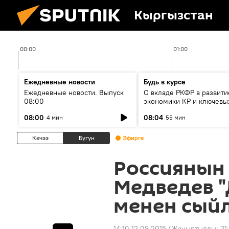
Кыргызстан
00:00
01:00
Ежедневные новости
Будь в курсе
Ежедневные новости. Выпуск
О вкладе РКФР в развити
08:00
экономики КР и ключевы
секторах до 2030 года
08:00
08:04
4 мин
55 мин
Кечээ
Бүгүн
Эфирге
Россиянын
Медведев "
менен сый
14:10 12.09.2015
(Жаңыртылды:
21