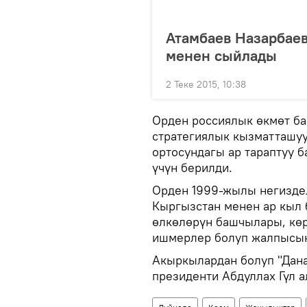
Атамбаев Назарбаев
менен сыйлады
2 Теке 2015, 10:38
Орден россиялык өкмөт б
стратегиялык кызматташуу
ортосундагы ар тараптуу
үчүн берилди.
Орден 1999-жылы негиздел
Кыргызстан менен ар кыл 
өлкөлөрүн башчылары, көр
ишмерлер болуп жалпысын
Акыркылардан болуп "Дана
президенти Абдуллах Гүл а