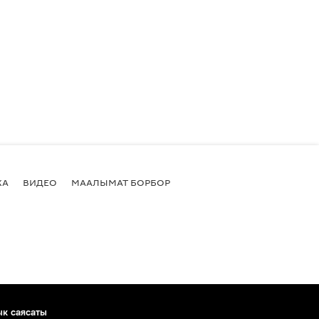
КА
ВИДЕО
МААЛЫМАТ БОРБОР
ык саясаты