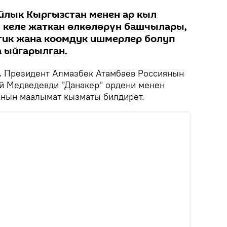
ыйлык Кыргызстан менен ар кыл
 келе жаткан өлкөлөрүн башчылары,
тик жана коомдук ишмерлер болуп
 ыйгарылган.
.
Президент Алмазбек Атамбаев Россиянын
й Медведевди "Данакер" ордени менен
нын маалымат кызматы билдирет.