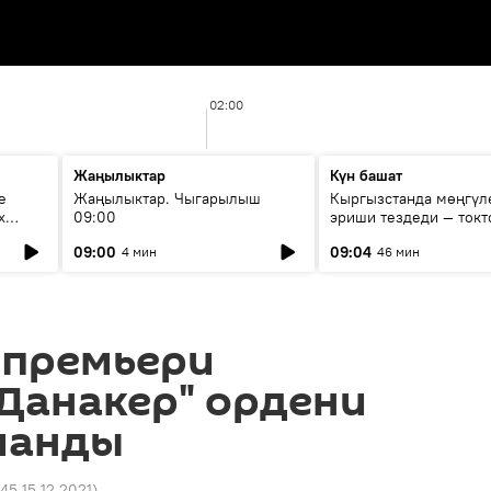
02:00
Жаңылыктар
Күн башат
е
Жаңылыктар. Чыгарылыш
Кыргызстанда мөңгүл
х
09:00
эриши тездеди — токт
мүмкүн эмеспи?
09:00
09:04
4 мин
46 мин
 премьери
Данакер" ордени
ланды
:45 15.12.2021
)