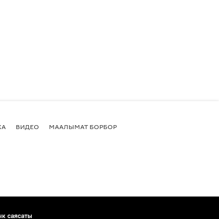
КА
ВИДЕО
МААЛЫМАТ БОРБОР
ык саясаты