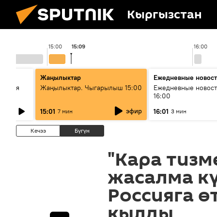
Кыргызстан
15:00
15:09
16:00
Жаңылыктар
Ежедневные новос
ческая
Жаңылыктар. Чыгарылыш 15:00
Ежедневные новост
16:00
эфир
15:01
16:01
7 мин
3 мин
Кечээ
Бүгүн
"Кара тизм
жасалма к
Россияга ө
кылды