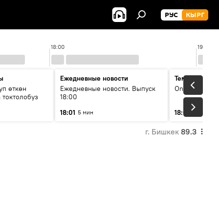
РУС
КЫРГ
18:00
19:00
ы
Ежедневные новости
Тема дня
уп өткөн
Ежедневные новости. Выпуск
On air
 токтолобуз
18:00
18:01
18:07
5 мин
30 мин
г. Бишкек
89.3