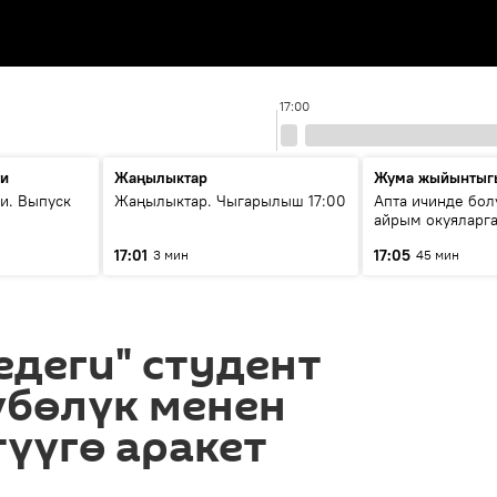
17:00
ти
Жаңылыктар
Жума жыйынтыг
и. Выпуск
Жаңылыктар. Чыгарылыш 17:00
Апта ичинде бол
айрым окуяларга
17:01
17:05
3 мин
45 мин
едеги" студент
үбөлүк менен
түүгө аракет