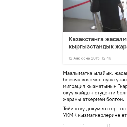
Казакстанга жасалм
кыргызстандык жар
12 Аяк оона 2015, 12:46
Маалыматка ылайык, жасал
боюнча көзөмөл пунктунан
миграция кызматынын "кар
окуу жайдын студенти бол
жараны өткөрмөй болгон.
Тийиштүү документтер тол
УКМК кызматкерлерине өт