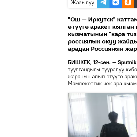
Жазылуу
"Ош — Иркутск" катта
өтүүгө аракет кылган
кызматынын "кара тиз
россиялык окуу жайды
арадан Россиянын жар
БИШКЕК, 12-сен. — Sputnik
туулгандыгы тууралуу күб
жаранын алып өтүүгө арак
Мамлекеттик чек ара кызм