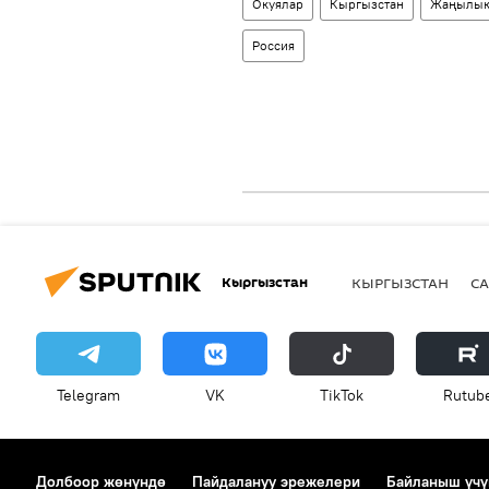
Окуялар
Кыргызстан
Жаңылык
Россия
Кыргызстан
КЫРГЫЗСТАН
СА
Telegram
VK
ТikТоk
Rutub
Долбоор жөнүндө
Пайдалануу эрежелери
Байланыш үчү