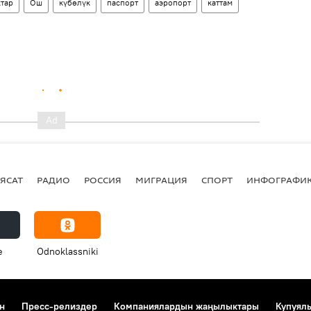
тар
Ош
күбөлүк
паспорт
аэропорт
каттам
ЯСАТ
РАДИО
РОССИЯ
МИГРАЦИЯ
СПОРТ
ИНФОГРАФИ
e
Odnoklassniki
н
Пресс-релиздер
Компаниялардын жаңылыктары
Купуял