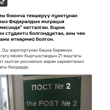
мы боюнча текшерүү пунктунан
 кыз Федералдык миграция
месинде" катталган. Бирок
н студенти болгондуктан, аны чек
аны өткөрмөй болгон.
.
Ош аэропортунан башка бирөөнүн
өлүгү менен Кыргызстандын 21 жаштагы
ет кылган россиялык жаран кармалганын
аты билдирди.