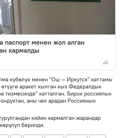
а паспорт менен жол алган
ан кармалды
ма күбөлүк менен "Ош — Иркутск" каттамы
 өтүүгө аракет кылган кыз Федералдык
а тизмесинде" катталган. Бирок россиялык
гондуктан, аны чек арадан Россиянын
турулгандан кийин кармалган жарандар
көрүлүп берилди.