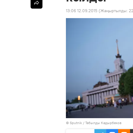
13:06 12.09.2015
(Жаңыртылды:
22
©
Sputnik / Табылды Кадырбеков