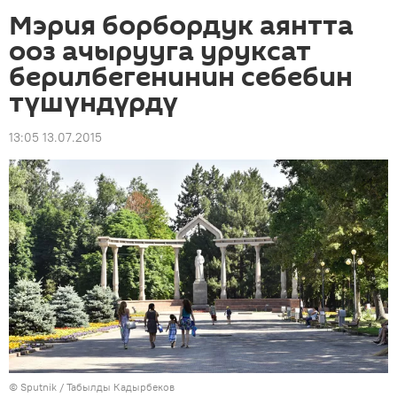
Мэрия борбордук аянтта
ооз ачырууга уруксат
берилбегенинин себебин
түшүндүрдү
13:05 13.07.2015
©
Sputnik / Табылды Кадырбеков