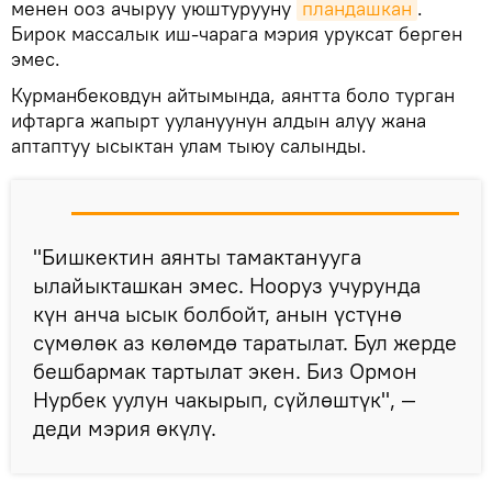
менен ооз ачыруу уюштурууну
пландашкан
.
Бирок массалык иш-чарага мэрия уруксат берген
эмес.
Курманбековдун айтымында, аянтта боло турган
ифтарга жапырт уулануунун алдын алуу жана
аптаптуу ысыктан улам тыюу салынды.
"Бишкектин аянты тамактанууга
ылайыкташкан эмес. Нооруз учурунда
күн анча ысык болбойт, анын үстүнө
сүмөлөк аз көлөмдө таратылат. Бул жерде
бешбармак тартылат экен. Биз Ормон
Нурбек уулун чакырып, сүйлөштүк", —
деди мэрия өкүлү.