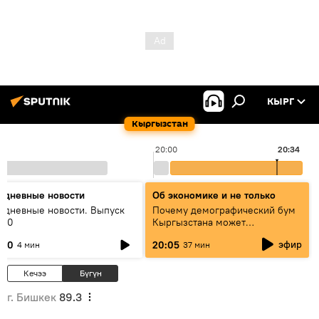
КЫРГ
Кыргызстан
20:00
20:34
едневные новости
Об экономике и не только
едневные новости. Выпуск
Почему демографический бум
:00
Кыргызстана может
превратиться в проблему и как
эфир
:00
20:05
4 мин
37 мин
этого избежать
Кечээ
Бүгүн
г. Бишкек
89.3