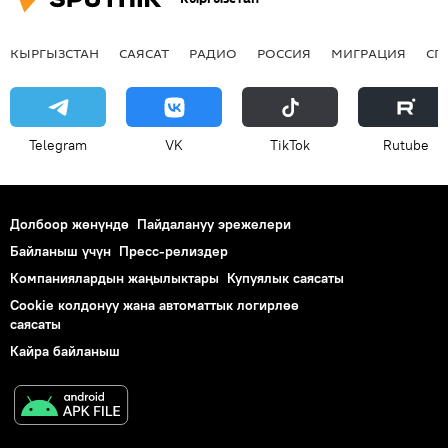
КЫРГЫЗСТАН
САЯСАТ
РАДИО
РОССИЯ
МИГРАЦИЯ
СП
Telegram
VK
ТikТоk
Rutube
Долбоор жөнүндө
Пайдалануу эрежелери
Байланыш үчүн
Пресс-релиздер
Компаниялардын жаңылыктары
Купуялык саясаты
Cookie колдонуу жана автоматтык логирлөө
саясаты
Кайра байланыш