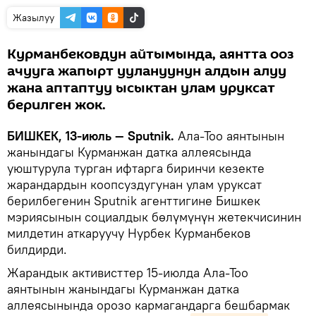
Жазылуу
Курманбековдун айтымында, аянтта ооз
ачууга жапырт уулануунун алдын алуу
жана аптаптуу ысыктан улам уруксат
берилген жок.
БИШКЕК, 13-июль — Sputnik.
Ала-Тоо аянтынын
жанындагы Курманжан датка аллеясында
уюштурула турган ифтарга биринчи кезекте
жарандардын коопсуздугунан улам уруксат
берилбегенин Sputnik агенттигине Бишкек
мэриясынын социалдык бөлүмүнүн жетекчисинин
милдетин аткаруучу Нурбек Курманбеков
билдирди.
Жарандык активисттер 15-июлда Ала-Тоо
аянтынын жанындагы Курманжан датка
аллеясынында орозо кармагандарга бешбармак