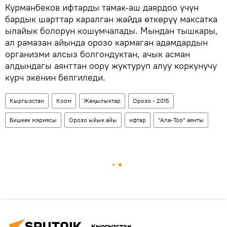
Курманбеков ифтарды тамак-аш даярдоо үчүн
бардык шарттар каралган жайда өткөрүү максатка
ылайык болорун кошумчалады. Мындан тышкары,
ал рамазан айында орозо кармаган адамдардын
организми алсыз болгондуктан, ачык асман
алдындагы аянттан оору жуктуруп алуу коркунучу
курч экенин белгиледи.
Кыргызстан
Коом
Жаңылыктар
Орозо - 2015
Бишкек мэриясы
Орозо ыйык айы
ифтар
"Ала-Тоо" аянты
Кыргызстан