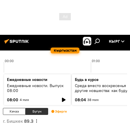
КЫРГ
Кыргызстан
00:00
01:00
Ежедневные новости
Будь в курсе
Ежедневные новости. Выпуск
Среда вместо воскресенья и
08:00
другие новшества: как будут
проходить выборы в КР?
08:00
08:04
4 мин
38 мин
Кечээ
Бүгүн
Эфирге
г. Бишкек
89.3