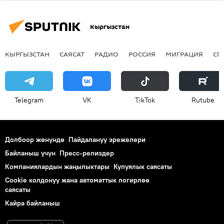
Кыргызстан
КЫРГЫЗСТАН
САЯСАТ
РАДИО
РОССИЯ
МИГРАЦИЯ
СП
Telegram
VK
ТikТоk
Rutube
Долбоор жөнүндө
Пайдалануу эрежелери
Байланыш үчүн
Пресс-релиздер
Компаниялардын жаңылыктары
Купуялык саясаты
Cookie колдонуу жана автоматтык логирлөө
саясаты
Кайра байланыш