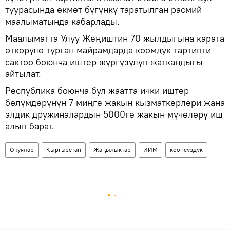
туурасында өкмөт бүгүнкү таратылган расмий
маалыматында кабарлады.
Маалыматта Улуу Жеңиштин 70 жылдыгына карата
өткөрүлө турган майрамдарда коомдук тартипти
сактоо боюнча иштер жүргүзүлүп жаткандыгы
айтылат.
Республика боюнча бул жаатта ички иштер
бөлүмдөрүнүн 7 миңге жакын кызматкерлери жана
элдик дружиналардын 5000ге жакын мүчөлөрү иш
алып барат.
Окуялар
Кыргызстан
Жаңылыктар
ИИМ
коопсуздук