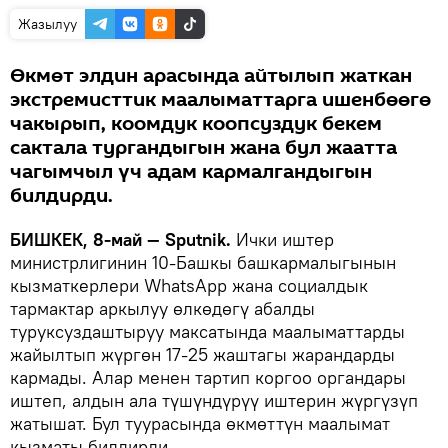
Жазылуу
Өкмөт элдин арасында айтылып жаткан
экстремисттик маалыматтарга ишенбөөгө
чакырып, коомдук коопсуздук бекем
сактала тургандыгын жана бул жаатта
чагымчыл үч адам кармалгандыгын
билдирди.
БИШКЕК, 8-май — Sputnik.
Ички иштер
министрлигинин 10-Башкы башкармалыгынын
кызматкерлери WhatsApp жана социалдык
тармактар аркылуу өлкөдөгү абалды
туруксуздаштыруу максатында маалыматтарды
жайылтып жүргөн 17-25 жаштагы жарандарды
кармады. Алар менен тартип коргоо органдары
иштеп, алдын ала түшүндүрүү иштерин жүргүзүп
жатышат. Бул туурасында өкмөттүн маалымат
кызматы билдирди.