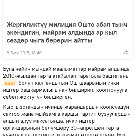
Жергиликтүү милиция Ошто абал тынч
экендигин, майрам алдында ар кыл
сөздөр чыга берерин айтты
8 Бугу 2015, 13:40
Буга чейин мындай маалыматтар майрам алдында
2010-жылдан тарта атайылап таратыла баштаганы
адат
болуп калгандыгын Ош шаарынын ички
иштер башкармалыгынан билдирип, кооптонууга
себеп жоктугун билдирген.
Кыргызстандын ичинде жарандардын коопсуздун
сактоо жана мыйзамга каршы тартип бузуулардын
алдын алуу максатында, ички иштер
органдарынын бөлүмдөрү 30–апрелден тарта
күчөтүлгөн тартиптеги кызмат өтөөгө өткөн. Бул