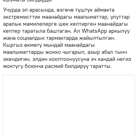
Учурда эл арасында, өзгөчө түштүк аймакта
экстремисттик маанайдагы маалыматтар, улуттар
аралык мамилелерге шек келтирген маанайдагы
кептер таратыла баштаган. Ал WhatsApp аркылуу
жана социалдык тармактарда жайылтылган.
Кыргыз өкмөтү мындай маанайдагы
маалыматтарды жокко чыгарып, азыр абал тынч
экендигин, элдин кооптоонуусуна эч кандай негиз
жоктугу боюнча расмий билдирүү таратты.