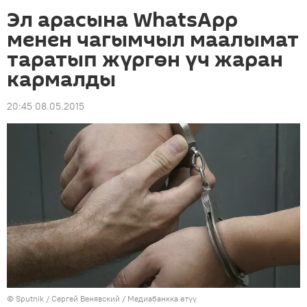
Эл арасына WhatsApp
менен чагымчыл маалымат
таратып жүргөн үч жаран
кармалды
20:45 08.05.2015
©
Sputnik
/ Сергей Венявский
/
Медиабанкка өтүү