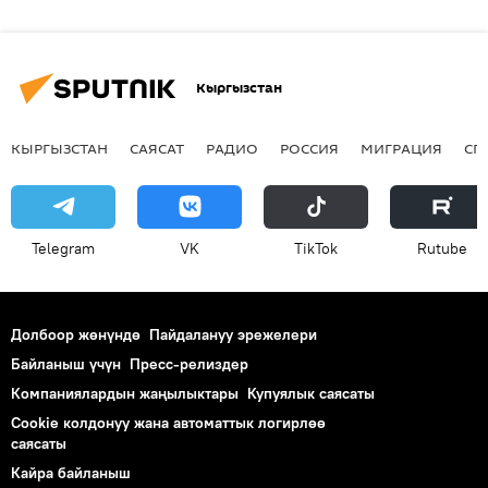
Кыргызстан
КЫРГЫЗСТАН
САЯСАТ
РАДИО
РОССИЯ
МИГРАЦИЯ
СП
Telegram
VK
ТikТоk
Rutube
Долбоор жөнүндө
Пайдалануу эрежелери
Байланыш үчүн
Пресс-релиздер
Компаниялардын жаңылыктары
Купуялык саясаты
Cookie колдонуу жана автоматтык логирлөө
саясаты
Кайра байланыш