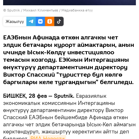
©
Sputnik
/ Михаил Климентьев
/
Медиабанкка өтүү
Жазылуу
ЕАЭБнын Афинада өткөн алгачкы чет
элдик бетачары курорт аймактарын, анын
ичинде Ысык-Көлдү инвестициялоо
темасын козгоду. ЕЭКнын Интергацияны
өнүктүрүү департаментинин директору
Виктор Спасский "туристтер бул көлгө
баргылары келе тургандыгын" белгиледи.
БИШКЕК, 28 фев — Sputnik.
Евразиялык
экономикалык комиссиянын Интергацияны
өнүктүрүү департаментинин директору Виктор
Спасский ЕАЭБнын бейшембиде Афинада өткөн
алгачкы чет элдик бетачарында Ысык-Көл аймагын
көрктөндүрүп, жакшыртуу керектигин айтты деп
билдирет
РИА Новости
.