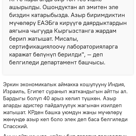
ашырылды. Ошондуктан ал эмитен эле
биздин катарыбызда. Азыр биримдиктин
мүчөлөрү ЕАЭБга кирүүгө даярдыктардын
аягына чыгууда Кыргызстанга жардам
берип жатышат. Мисалы,
сертификациялоочу лабораторияларга
каражат бөлүнүп берилди", — деп
белгиледи департамент башчысы.
Эркин экономикалык аймакка кошулууну Индия,
Израиль, Египет суранып жаткандыгын айтты ал.
Бардыгы болуп 40 арыз келип түшкөн. Азыр
аларды адистер пайдалуулук жагынан изилдеп
жатышат. КРден башка уюмдун жаңы мүчөлөрү
жөнүндө азыр кеп боло элек деп баса белгиледи
Спасский.