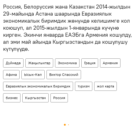
Россия, Белоруссия жана Казакстан 2014-жылдын
29-майында Астана шаарында Евразиялык
экономикалык биримдик жөнүндө келишимге кол
коюшуп, ал 2015-жылдын 1-январында күчүнө
кирген. Экинчи январда ЕАЭБга Армения кошулду,
ал эми май айында Кыргызстандын да кошулушу
күтүлүүдө.
Дүйнөдө
Жаңылыктар
Экономика
Греция
Армения
Афина
Ысык-Көл
Виктор Спасский
Евразиялык экономикалык биримдик
туризм
жол карта
бизнес
Кыргызстан
Россия