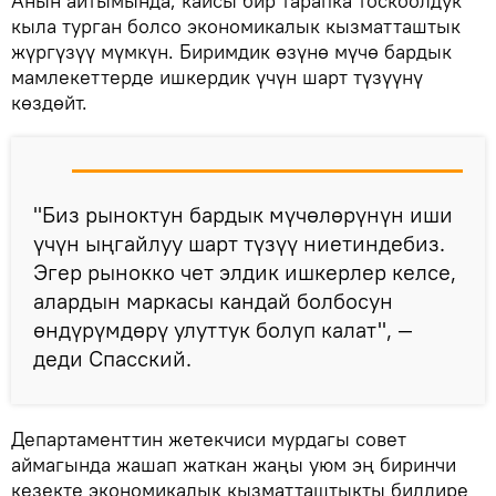
Анын айтымында, кайсы бир тарапка тоскоолдук
кыла турган болсо экономикалык кызматташтык
жүргүзүү мүмкүн. Биримдик өзүнө мүчө бардык
мамлекеттерде ишкердик үчүн шарт түзүүнү
көздөйт.
"Биз рыноктун бардык мүчөлөрүнүн иши
үчүн ыңгайлуу шарт түзүү ниетиндебиз.
Эгер рынокко чет элдик ишкерлер келсе,
алардын маркасы кандай болбосун
өндүрүмдөрү улуттук болуп калат", —
деди Спасский.
Департаменттин жетекчиси мурдагы совет
аймагында жашап жаткан жаңы уюм эң биринчи
кезекте экономикалык кызматташтыкты билдире