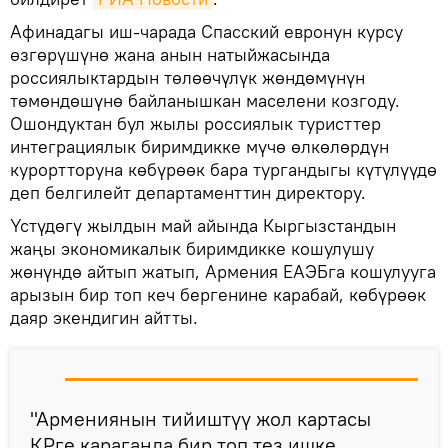
Афинадагы иш-чарада Спасский евронун курсу
өзгөрүшүнө жана анын натыйжасында
россиялыктардын төлөөчүлүк жөндөмүнүн
төмөндөшүнө байланышкан маселени козгоду.
Ошондуктан бул жылы россиялык туристтер
интеграциялык биримдикке мүчө өлкөлөрдүн
курортторуна көбүрөөк бара тургандыгы күтүлүүдө
деп белгилейт департаменттин директору.
Үстүдөгү жылдын май айында Кыргызстандын
жаңы экономикалык биримдикке кошулушу
жөнүндө айтып жатып, Армения ЕАЭБга кошулууга
арызын бир топ кеч бергенине карабай, көбүрөөк
даяр экендигин айтты.
"Армениянын тийиштүү жол картасы
КРге караганда бир топ тез ишке