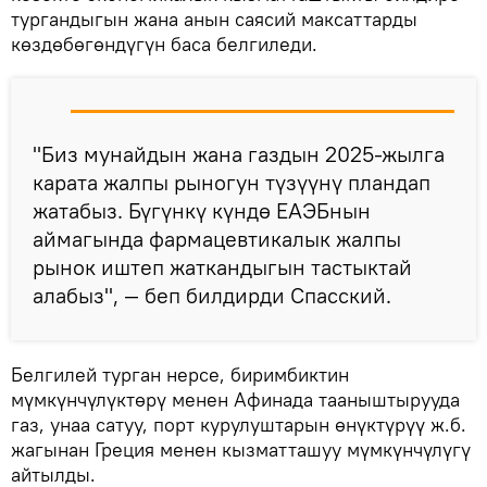
тургандыгын жана анын саясий максаттарды
көздөбөгөндүгүн баса белгиледи.
"Биз мунайдын жана газдын 2025-жылга
карата жалпы рыногун түзүүнү пландап
жатабыз. Бүгүнкү күндө ЕАЭБнын
аймагында фармацевтикалык жалпы
рынок иштеп жаткандыгын тастыктай
алабыз", — беп билдирди Спасский.
Белгилей турган нерсе, биримбиктин
мүмкүнчүлүктөрү менен Афинада тааныштырууда
газ, унаа сатуу, порт курулуштарын өнүктүрүү ж.б.
жагынан Греция менен кызматташуу мүмкүнчүлүгү
айтылды.