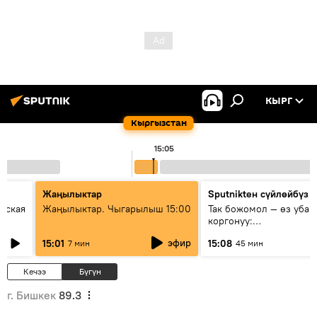
КЫРГ
Кыргызстан
15:05
Жаңылыктар
Sputnikteн сүйлөйбүз
еская
Жаңылыктар. Чыгарылыш 15:00
Так божомол — өз убаг
коргонуу:
гидрометеорологиялык
эфир
15:01
15:08
7 мин
45 мин
кантип өркүндөтүлүүдө
Кечээ
Бүгүн
г. Бишкек
89.3