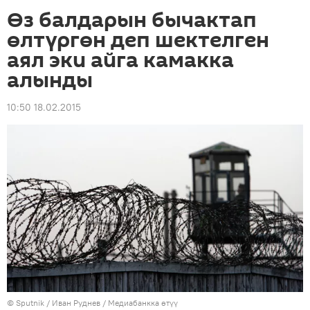
Өз балдарын бычактап
өлтүргөн деп шектелген
аял эки айга камакка
алынды
10:50 18.02.2015
©
Sputnik
/ Иван Руднев
/
Медиабанкка өтүү