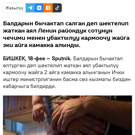
Жазылуу
Балдарын бычактап салган деп шектелип
жаткан аял Ленин райондук сотунун
чечими менен убактылуу кармоочу жайга
эки айга камакка алынды.
БИШКЕК, 18-фев — Sputnik.
Балдарын бычактап
өлтүргөн деп шектелип жаткан аял убактылуу
кармоочу жайга 2 айга камакка алынганын Ички
иштер министрлигинин басма сөз кызматы биздин
кабарчыга билдирди.