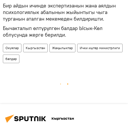
Бир айдын ичинде экспертизанын жана аялдын
психологиялык абалынын жыйынтыгы чыга
турганын аталган мекемеден билдиришти.
Бычакталып өлтүрүлгөн балдар Ысык-Көл
облусунда жерге берилди.
Окуялар
Кыргызстан
Жаңылыктар
Ички иштер министрлиги
балдар
Кыргызстан