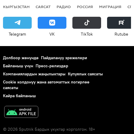
КЫРГЫЗСТАН
САЯСАТ
РАДИО
РОССИЯ
МИГРАЦИЯ
СП
Telegram
VK
ТikТоk
Rutube
Долбоор жөнүндө
Пайдалануу эрежелери
Байланыш үчүн
Пресс-релиздер
Компаниялардын жаңылыктары
Купуялык саясаты
Cookie колдонуу жана автоматтык логирлөө
саясаты
Кайра байланыш
© 2026 Sputnik Бардык укуктар корголгон. 18+