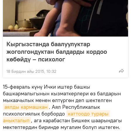
Кыргызстанда баалуулуктар
жоголгондуктан балдарды кордоо
көбөйдү – психолог
18 Бирдин айы 2015, 10:32
15-февраль күнү Ички иштер башкы
башкармалыгынын кызматкерлери өз балдарын
мыкаачылык менен өлтүргөн деп шектелген
аялды кармашкан
. Аял Республикалык
психологиялык борбордо
каттоодо турары 
аныкталып
, ага карабастан Бишкек шаарындагы
мектептердин биринде мугалим болуп иштеген.