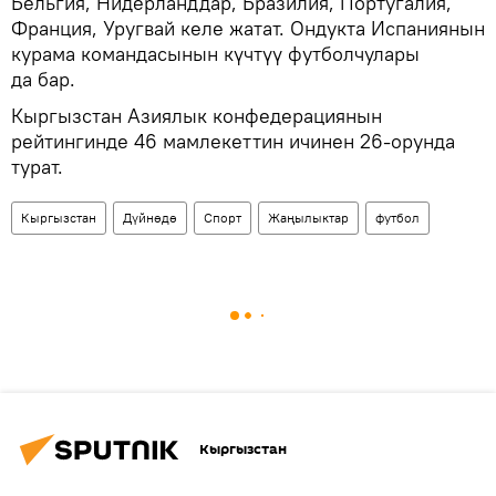
Бельгия, Нидерланддар, Бразилия, Португалия,
Франция, Уругвай келе жатат. Ондукта Испаниянын
курама командасынын күчтүү футболчулары
да бар.
Кыргызстан Азиялык конфедерациянын
рейтингинде 46 мамлекеттин ичинен 26-орунда
турат.
Кыргызстан
Дүйнөдө
Спорт
Жаңылыктар
футбол
Кыргызстан