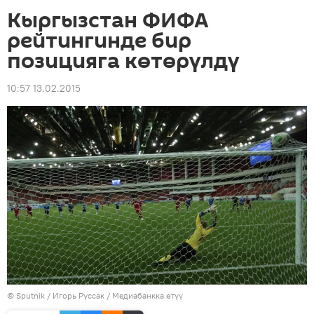
Кыргызстан ФИФА
рейтингинде бир
позицияга көтөрүлдү
10:57 13.02.2015
©
Sputnik
/ Игорь Руссак
/
Медиабанкка өтүү