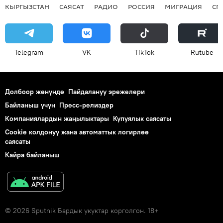
КЫРГЫЗСТАН
САЯСАТ
РАДИО
РОССИЯ
МИГРАЦИЯ
СП
Telegram
VK
ТikТоk
Rutube
Долбоор жөнүндө
Пайдалануу эрежелери
Байланыш үчүн
Пресс-релиздер
Компаниялардын жаңылыктары
Купуялык саясаты
Cookie колдонуу жана автоматтык логирлөө
саясаты
Кайра байланыш
© 2026 Sputnik Бардык укуктар корголгон. 18+