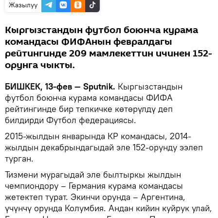
Жазылуу
Кыргызстандын футбол боюнча курама
командасы ФИФАнын февралдагы
рейтингинде 209 мамлекеттин ичинен 152-
орунга чыкты.
БИШКЕК, 13-фев — Sputnik.
Кыргызстандын
футбол боюнча курама командасы ФИФА
рейтингинде бир тепкичке көтөрүлдү деп
билдирди Футбол федерациясы.
2015-жылдын январында КР командасы, 2014-
жылдын декабрындагыдай эле 152-орунду ээлеп
турган.
Тизмени мурагыдай эле былтыркы жылдын
чемпиондору – Германия курама командасы
жетектеп турат. Экинчи орунда – Аргентина,
үчүнчү орунда Колумбия. Андан кийин куйрук улай,