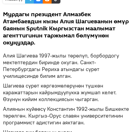
Мурдагы президент Алмазбек
Атамбаевдин кызы Алия Шагиеванын өмүр
баянын Sputnik Кыргызстан маалымат
агенттигинин таржымал бөлүмүнөн
окуңуздар.
Алия Шагиева 1997-жылы төрөлүп, борбордогу
мектептердин биринде окуган. Санкт-
Петербургдагы Рериха атындагы сүрөт
училищесинде билим алган.
Шагиева сүрөт көргөзмөлөрүнөн түшкөн
каражаттарын кайрымдуулукка жумшап келет.
Өзүнүн кийим коллекциясын чыгарган.
Алиянын күйөөсү Константин 1992-жылы Бишкекте
төрөлгөн. Кыргыз-Орус славян университетинин
программист адистигин аяктаган.