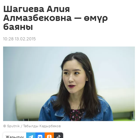
Шагиева Алия
Алмазбековна — өмүр
баяны
10:28 13.02.2015
©
Sputnik / Табылды Кадырбеков
Жазылуу