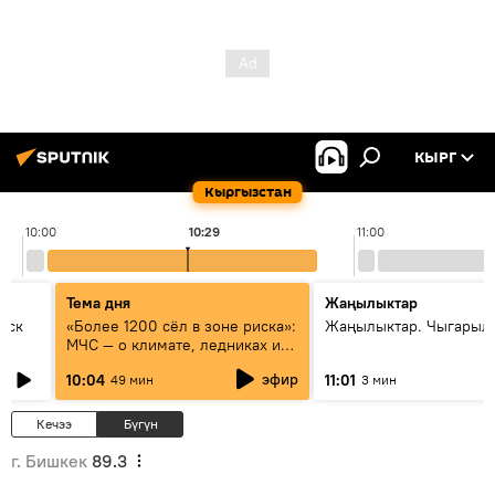
КЫРГ
Кыргызстан
10:00
10:29
11:00
Тема дня
Жаңылыктар
уск
«Более 1200 сёл в зоне риска»:
Жаңылыктар. Чыгарылы
МЧС — о климате, ледниках и
системе оповещения
эфир
10:04
11:01
49 мин
3 мин
населения
Кечээ
Бүгүн
г. Бишкек
89.3